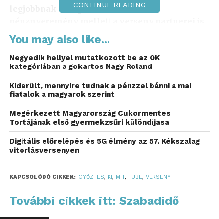
CONTINUE READING
legjobbnak ítélt produkciókat. A
pénznyeremény mellett a verseny partnerei is
értékes nyereményeket ajánlottak fel: a Sziget
You may also like...
fesztivál fellépési lehetőséget biztosít a Made
In B zenekarnak, míg az Index közös
Negyedik hellyel mutatkozott be az OK
kategóriában a gokartos Nagy Roland
tartalomkészítési lehetőséget ajánlott fel a Poal
Project csapatának.
Kiderült, mennyire tudnak a pénzzel bánni a mai
fiatalok a magyarok szerint
A legjobb kilenc versenyző a döntőre egy-egy új
Megérkezett Magyarország Cukormentes
produkcióval készült, amelyet a szakmai zsűri
Tortájának első gyermekzsűri különdíjasa
értékelt. Az előadások értékelését követően a nézők
online szavazatai alapján állt össze a verseny végső
Digitális előrelépés és 5G élmény az 57. Kékszalag
vitorlásversenyen
sorrendje. A zsűriben többek között T. Danny,
Felcser Máté, Goodlike Marci, Bánki Beni, Kiss Ádám,
Linczényi Márkó, Kollár Dea, Cinthya Dictator és Eke
KAPCSOLÓDÓ CIKKEK:
GYŐZTES
,
KI
,
MIT
,
TUBE
,
VERSENY
Angéla foglalt helyet.
További cikkek itt: Szabadidő
A versenyre három kategóriában, több mint 400