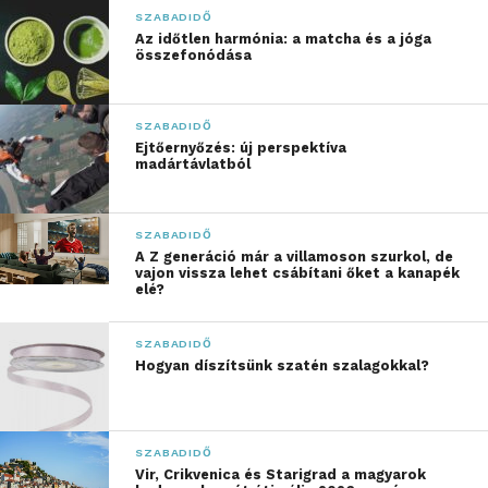
produkcióval neveztek. Közülük választotta ki az
SZABADIDŐ
online közönség és a szakmai zsűri a döntőbe jutó
Az időtlen harmónia: a matcha és a jóga
összefonódása
legjobb kilenc versenyszámot.
„Sok száz tehetséges
SZABADIDŐ
Ejtőernyőzés: új perspektíva
jelentkezővel
madártávlatból
találkoztunk az elmúlt
hetekben. Megerősítést
SZABADIDŐ
A Z generáció már a villamoson szurkol, de
kaptunk abban, hogy a
vajon vissza lehet csábítani őket a kanapék
elé?
zene továbbra is a
legnépszerűbb
SZABADIDŐ
Hogyan díszítsünk szatén szalagokkal?
kifejezőeszköz, de
feltűnően sok erős,
videós vonalból érkező
SZABADIDŐ
Vir, Crikvenica és Starigrad a magyarok