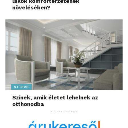
lakók komfortérzetének
növelésében?
OTTHON
Színek, amik életet lehelnek az
otthonodba
ADVERTISEMENT