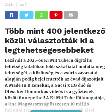
2025. június 7.
Több mint 400 jelentkező
közül választották ki a
legtehetségesebbeket
Lezárult a 2025-ös Ki Mit Tube: a digitális
tehetségkutatóban több száz fiatal mutatta meg
tehetségét, a közönség és a zsűri szavazatai
alapján pedig bejelentették az évad díjazottjait.
A Made In B zenekar, a Gucsi x EG duó és
Olescher Domonkos videós is a győztesek
között ünnepelhet! A Ki Mit Tube főtámogatója,
a One Magyarország összesen 10 millió
forinttal támogatja a zsűri és a nézők által