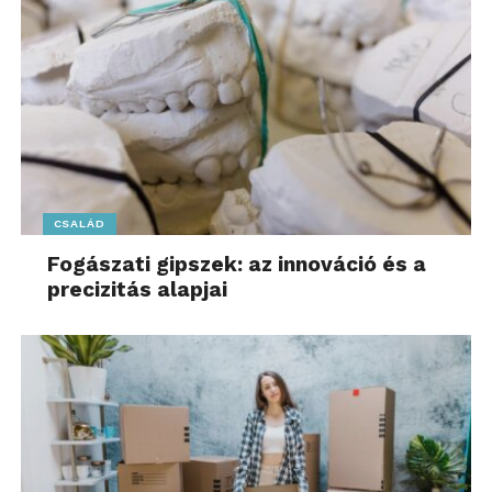
fülbemászó, dinamikus zenéjükkel nyerték meg a
közönséget.
CSALÁD
Fogászati gipszek: az innováció és a
precizitás alapjai