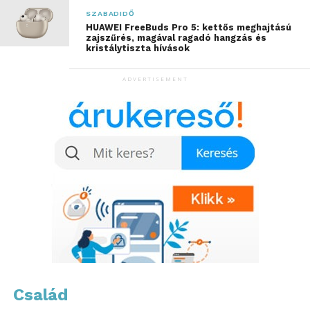
mérettette meg magát az élő fináléban.
SZABADIDŐ
HUAWEI FreeBuds Pro 5: kettős meghajtású
zajszűrés, magával ragadó hangzás és
A közönség döntése alapján
a
kristálytiszta hívások
2025-ös Ki Mit Tube győztesei
:
ADVERTISEMENT
Család