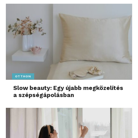
A verseny főtámogatója, a One Magyarország
felajánlásából a nyertesek 5-3-2 millió forint értékű
támogatási csomagban részesülnek, amelyet
szabadon felhasználhatnak karrierjük
beindításához: fordíthatják tartalomgyártásra,
képzésekre vagy készpénzre is válthatják.
OTTHON
Különdíjas produkciók:
Slow beauty: Egy újabb megközelítés
a szépségápolásban
A 2025-ös Ki Mit Tube partnerei értékes
különdíjakat ajánlottak fel a versenyzőknek. A
Sziget Fesztivál
különdíjként fellépési lehetőséget
biztosít a kilenc legjobb zenei produkció egyikének
a 2025-ös fesztiválon. A különdíjat, csakúgy, mint az
első helyet, a
Made In B
, egy különleges, saját