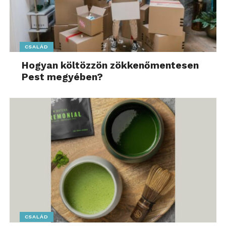
CSALÁD
Hogyan költözzön zökkenőmentesen
Pest megyében?
A 2025-ös Ki Mit Tube
első
helyezettje a
Made In B
zenekar. A családi zenekar mindkét produkciójával
teljesen lenyűgözte a közönséget és a zsűrit
egyaránt. Saját szerzeményeik egyedi hangzásvilága
és lendületes előadásuk miatt megérdemelten vitték
haza a fődíjat.
CSALÁD