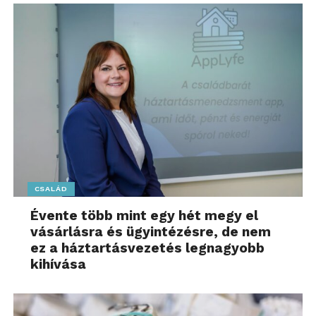
CSALÁD
Harmadik
helyen végzett
Olescher Domonkos
Minden, ami én vagyok
című videójával, amelyben
Évente több mint egy hét megy el
vásárlásra és ügyintézésre, de nem
személyes hangvételben mesél önmagáról és az
ez a háztartásvezetés legnagyobb
útkeresésről, mindezt gyönyörű felvételekkel
kihívása
kísérve.
A közönségszavazás alapján a dobogó
második
fokát a
Gucsi x EG
duó foglalhatta el, akik