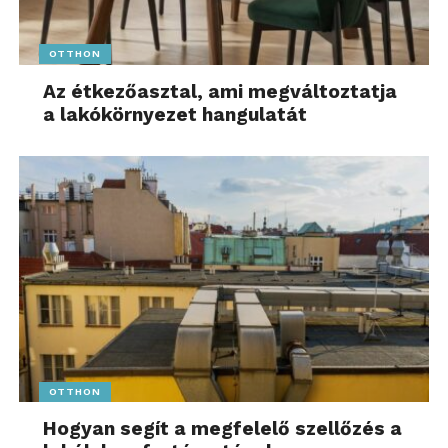
igazán – érdemes lesz figyelemmel követni őket.
OTTHON
Hangolódj rá! További friss híreket talál
az
1music.hu
főoldalán! Kövesse a technológiai
Az étkezőasztal, ami megváltoztatja
híreket és csatlakozzon hozzánk a
Facebookon
is!
a lakókörnyezet hangulatát
OTTHON
Hogyan segít a megfelelő szellőzés a