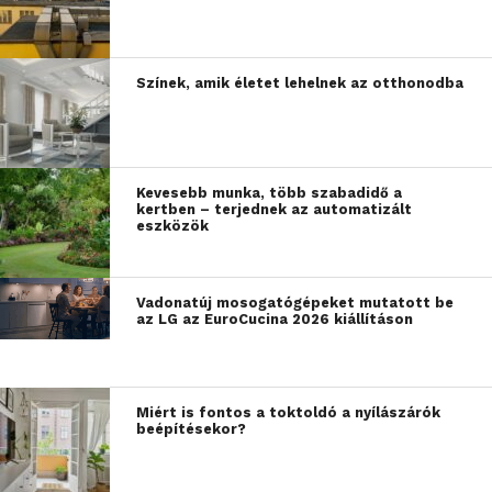
Színek, amik életet lehelnek az otthonodba
Kevesebb munka, több szabadidő a
kertben – terjednek az automatizált
eszközök
Vadonatúj mosogatógépeket mutatott be
az LG az EuroCucina 2026 kiállításon
Miért is fontos a toktoldó a nyílászárók
beépítésekor?