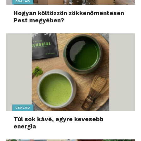
CSALÁD
Hogyan költözzön zökkenőmentesen
Pest megyében?
CSALÁD
Túl sok kávé, egyre kevesebb
energia