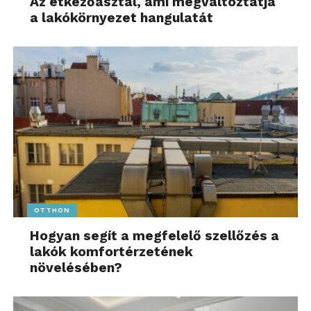
Az étkezőasztal, ami megváltoztatja
a lakókörnyezet hangulatát
OTTHON
Hogyan segít a megfelelő szellőzés a
lakók komfortérzetének
növelésében?