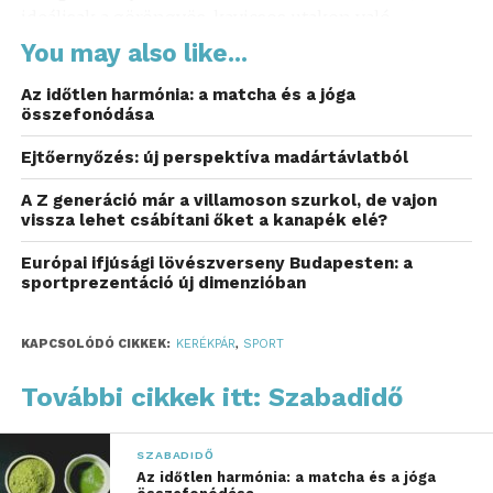
ideálisak a göröngyös, kavicsos utakon való
közlekedéshez. Ezeken a helyeken az országúti
You may also like...
biciklik keskeny kerekei könnyen elakadhatnak,
Az időtlen harmónia: a matcha és a jóga
míg a mountain bike gyakran túl nehézkes.
összefonódása
Népszerűségük titka részben abban rejlik, hogy
megoldást kínálnak azoknak, akik kedvelik a sima
Ejtőernyőzés: új perspektíva madártávlatból
utak gyors tempóját, de olykor letérnének a
A Z generáció már a villamoson szurkol, de vajon
főútvonalról, hogy új terepeket próbáljanak ki.
vissza lehet csábítani őket a kanapék elé?
A
JóBringánál kapható gravel modellek
jól
Európai ifjúsági lövészverseny Budapesten: a
sportprezentáció új dimenzióban
példázzák, hogyan lehet egy kerékpár egyszerre
sokoldalú és élvezetes.
KAPCSOLÓDÓ CIKKEK:
KERÉKPÁR
,
SPORT
Ideális társ a szabadidő
További cikkek itt: Szabadidő
eltöltéséhez
Elképzelted már, milyen nagyszerű lenne egyetlen
SZABADIDŐ
kerékpárral bejárni a várost, majd ugyanazzal az erdő
Az időtlen harmónia: a matcha és a jóga