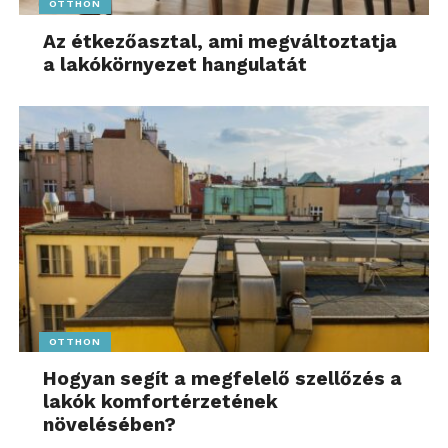
OTTHON
Az étkezőasztal, ami megváltoztatja
a lakókörnyezet hangulatát
OTTHON
Hogyan segít a megfelelő szellőzés a
lakók komfortérzetének
növelésében?