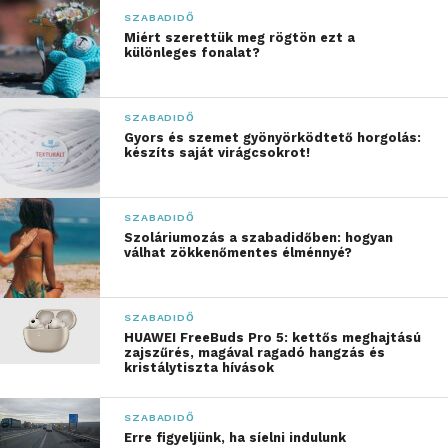
SZABADIDŐ
kerékpározás nyújt.
Miért szerettük meg rögtön ezt a
különleges fonalat?
Esetleg eszedbe jutott már, hogy milyen lehet olyan
közösséghez tartozni, ahol a gravel kerékpározás
közös szenvedély? Számos bringás számára ez a
SZABADIDŐ
Gyors és szemet gyönyörködtető horgolás:
kerékpározási formákon túlmutató élmény, ahol
készíts saját virágcsokrot!
nem a sebesség vagy a teljesítmény a legfontosabb,
hanem az, amit a különböző terepeken való tekerés
nyújt.
SZABADIDŐ
Szoláriumozás a szabadidőben: hogyan
válhat zökkenőmentes élménnyé?
Sokan úgy vélik, a gravel nem csupán egy eszköz a
mozgáshoz, hanem lehetőség arra, hogy új
embereket ismerj meg és megtapasztald a táj
SZABADIDŐ
szépségét. Képes vagy az aszfaltról letérni, elmerülni
HUAWEI FreeBuds Pro 5: kettős meghajtású
zajszűrés, magával ragadó hangzás és
a kevésbé ismert ösvények között.
kristálytiszta hívások
A JóBringa képviselői szerint a gravel forradalomnak
SZABADIDŐ
még messze nincs vége. Ez a stílus és érzés, amit
Erre figyeljünk, ha síelni indulunk