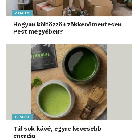
CSALÁD
Hogyan költözzön zökkenőmentesen
Pest megyében?
CSALÁD
Túl sok kávé, egyre kevesebb
energia