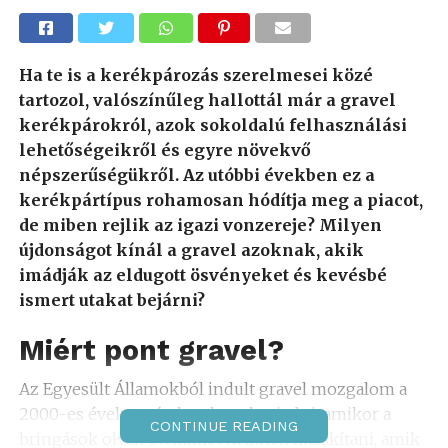
Ha te is a kerékpározás szerelmesei közé
tartozol, valószínűleg hallottál már a gravel
kerékpárokról, azok sokoldalú felhasználási
lehetőségeikről és egyre növekvő
népszerűségükről. Az utóbbi években ez a
kerékpártípus rohamosan hódítja meg a piacot,
de miben rejlik az igazi vonzereje? Milyen
újdonságot kínál a gravel azoknak, akik
imádják az eldugott ösvényeket és kevésbé
ismert utakat bejárni?
Miért pont gravel?
Az Egyesült Államokból indult gravel mozgalom a
2000-es évek során kezdett elterjedni, amikor a
CONTINUE READING
bringások olyan bicikliket kezdtek kialakítani, amik