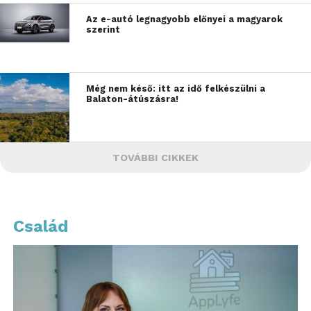
Az e-autó legnagyobb előnyei a magyarok
szerint
Még nem késő: itt az idő felkészülni a
Balaton-átúszásra!
TOVÁBBI CIKKEK
Család