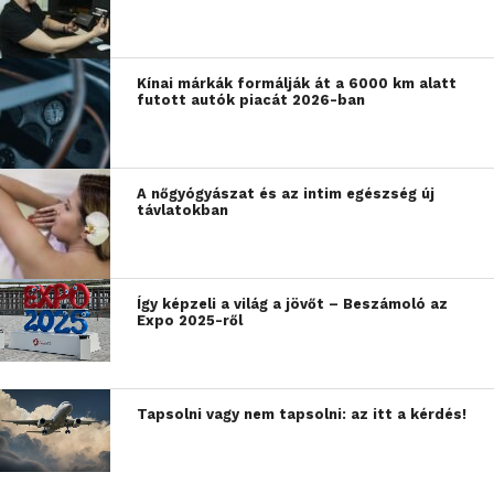
Kínai márkák formálják át a 6000 km alatt
futott autók piacát 2026-ban
A nőgyógyászat és az intim egészség új
távlatokban
Így képzeli a világ a jövőt – Beszámoló az
Expo 2025-ről
Tapsolni vagy nem tapsolni: az itt a kérdés!