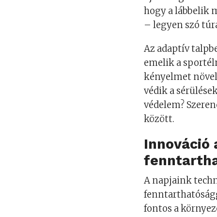
hogy a lábbelik 
– legyen szó túr
Az adaptív talpbe
emelik a sporté
kényelmet növel
védik a sérülése
védelem? Szeren
között.
Innováció 
fenntarth
A napjaink tech
fenntarthatóság
fontos a környez