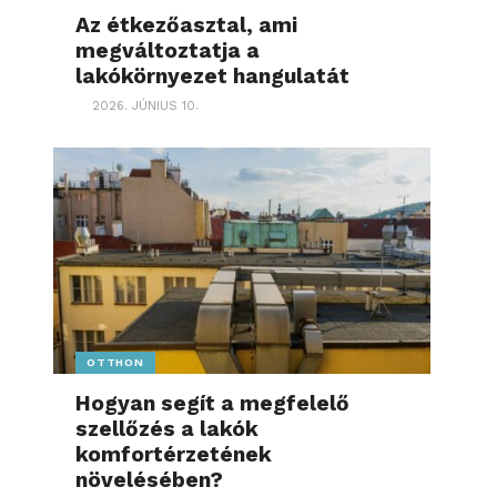
Az étkezőasztal, ami
megváltoztatja a
lakókörnyezet hangulatát
2026. JÚNIUS 10.
OTTHON
Hogyan segít a megfelelő
szellőzés a lakók
komfortérzetének
növelésében?