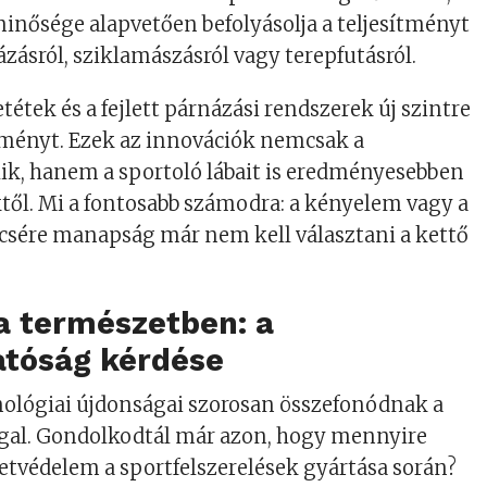
minősége alapvetően befolyásolja a teljesítményt
ázásról, sziklamászásról vagy terepfutásról.
tétek és a fejlett párnázási rendszerek új szintre
lményt. Ezek az innovációk nemcsak a
ik, hanem a sportoló lábait is eredményesebben
ktől. Mi a fontosabb számodra: a kényelem vagy a
csére manapság már nem kell választani a kettő
a természetben: a
atóság kérdése
nológiai újdonságai szorosan összefonódnak a
gal. Gondolkodtál már azon, hogy mennyire
etvédelem a sportfelszerelések gyártása során?