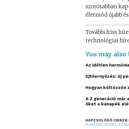
szorosabban kapc
életmód újabb és
További friss híre
technológiai hír
You may also l
Az időtlen harmóni
Ejtőernyőzés: új p
Hogyan költözzön
A Z generáció már a
őket a kanapék elé
KAPCSOLÓDÓ CIKKEK:
RUHÁZAT
,
SPORT
,
SZAB