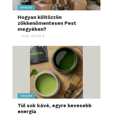
CSALÁD
Hogyan költözzön
zökkenőmentesen Pest
megyében?
2026. JÚLIUS 8.
CSALÁD
Túl sok kávé, egyre kevesebb
energia