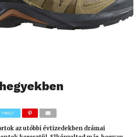
 hegyekben
TWEET
ortok az utóbbi évtizedekben drámai