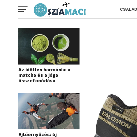
CSALÁ
Az időtlen harmónia: a
matcha és a jóga
összefonódása
Ejtőernyőzés: új