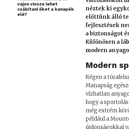
változásokon m
vajon vissza lehet
néztek ki egyko
csábítani őket a kanapék
elé?
előttünk álló t
fejlesztések n
a biztonságot é
Különösen a lább
modern anyago
Modern spo
Régen a túrafels
Manapság egészen
vízhatlan anyag
hogy a sportolás
még extrém körül
például a Moun
újdonságokkal v