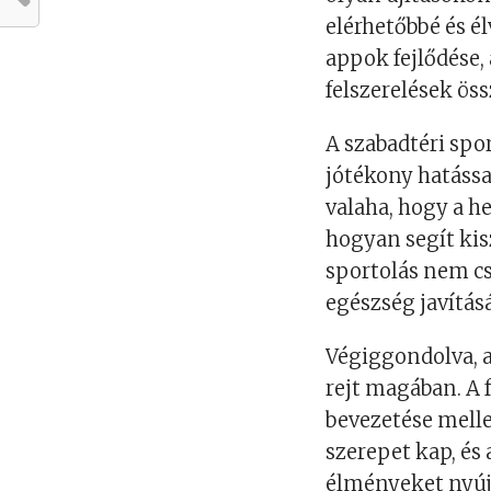
elérhetőbbé és é
appok fejlődése,
felszerelések ös
A szabadtéri spo
jótékony hatássa
valaha, hogy a 
hogyan segít ki
sportolás nem cs
egészség javításá
Végiggondolva, a
rejt magában. A 
bevezetése mellet
szerepet kap, és
élményeket nyújt