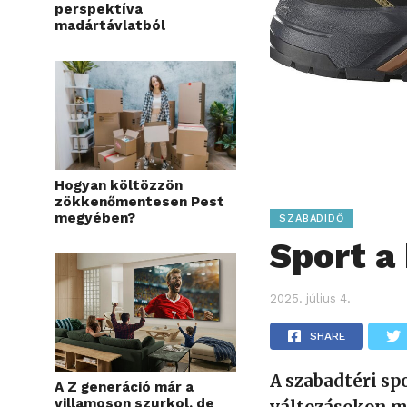
perspektíva
madártávlatból
Hogyan költözzön
zökkenőmentesen Pest
megyében?
SZABADIDŐ
Sport a
2025. július 4.
SHARE
A szabadtéri sp
A Z generáció már a
villamoson szurkol, de