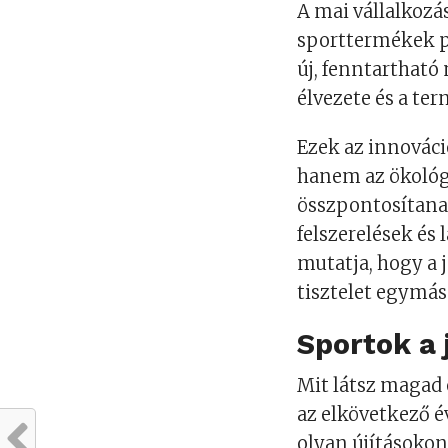
A mai vállalkozá
sporttermékek pi
új, fenntartható
élvezete és a te
Ezek az innovác
hanem az ökológ
összpontosítana
felszerelések és 
mutatja, hogy a j
tisztelet egymás 
Sportok a
Mit látsz magad 
az elkövetkező é
olyan újításoko