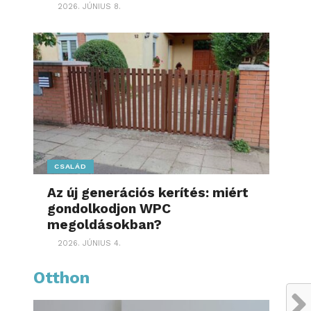
2026. JÚNIUS 8.
CSALÁD
Az új generációs kerítés: miért
gondolkodjon WPC
megoldásokban?
2026. JÚNIUS 4.
Otthon