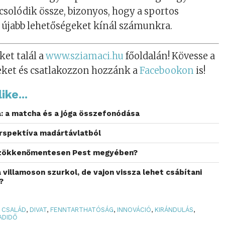
solódik össze, bizonyos, hogy a sportos
 újabb lehetőségeket kínál számunkra.
ket talál a
www.sziamaci.hu
főoldalán! Kövesse a
eket és csatlakozzon hozzánk a
Facebookon
is!
ike...
a: a matcha és a jóga összefonódása
erspektíva madártávlatból
 zökkenőmentesen Pest megyében?
 villamoson szurkol, de vajon vissza lehet csábítani
?
CSALÁD
,
DIVAT
,
FENNTARTHATÓSÁG
,
INNOVÁCIÓ
,
KIRÁNDULÁS
,
ADIDŐ