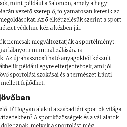
sok, mint például a Salomon, amely a hegyi
acán vezető szereplő, folyamatosan keresik az
 megoldásokat. Az ő elképzelésük szerint a sport
rmészet védelme kéz a kézben jár.
iók nemcsak megváltoztatják a sportélményt,
iai lábnyom minimalizálására is
k. Az újrahasznosítható anyagokból készült
lábbelik például egyre elterjedtebbek, ami jól
övő sportolási szokásai és a természet iránti
mellett fejlődhet.
 jövőben
előtt? Hogyan alakul a szabadtéri sportok világa
vtizedekben? A sportközösségek és a vállalatok
n dolgoznak, melyek a sportolást még