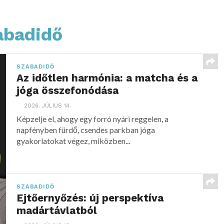
zabadidő
SZABADIDŐ
Az időtlen harmónia: a matcha és a
jóga összefonódása
2026. JÚLIUS 14.
Képzelje el, ahogy egy forró nyári reggelen, a
napfényben fürdő, csendes parkban jóga
gyakorlatokat végez, miközben...
SZABADIDŐ
Ejtőernyőzés: új perspektíva
madártávlatból