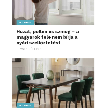
OTTHON
Huzat, pollen és szmog – a
magyarok fele nem bírja a
nyári szellőztetést
2026. JÚLIUS 3.
OTTHON