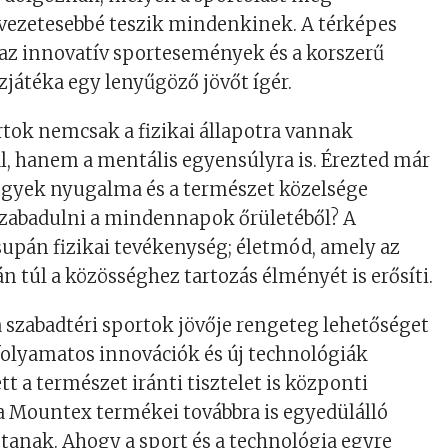
lvezetesebbé teszik mindenkinek. A térképes
 az innovatív sportesemények és a korszerű
szjátéka egy lenyűgöző jövőt ígér.
rtok nemcsak a fizikai állapotra vannak
l, hanem a mentális egyensúlyra is. Érezted már
hegyek nyugalma és a természet közelsége
szabadulni a mindennapok őrületéből? A
upán fizikai tevékenység; életmód, amely az
n túl a közösséghez tartozás élményét is erősíti.
 szabadtéri sportok jövője rengeteg lehetőséget
folyamatos innovációk és új technológiák
t a természet iránti tisztelet is központi
 a Mountex termékei továbbra is egyedülálló
anak. Ahogy a sport és a technológia egyre