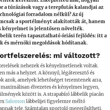
entek keresztül. Elképzelted már, hogyan
r a túrázások vagy a terepfutás kalandjai az
echnológiai forradalom nélkül? Az új
emcsak a sportélményt alakították át, hanem
s kényelmet is jelentősen növelték.
elik terén tapasztalható óriási fejlődés: itt a
k és mérnöki megoldások hódítanak.
rtfelszerelés: mi változott?
zerelések nehezek és kényelmetlenek voltak.
 más a helyzet. A könnyű, légáteresztő és
ok azok, amelyek lehetőséget teremtenek arra,
 maximálisan élvezetes és kényelmes legyen,
mények között is. A strapabíró lábbelik piacán
tex
Salomon
lábbelijei figyelemre méltó
annak tele. Számtalan sportoló megerősítheti,