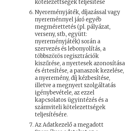
kötelezettségek teljesítése
Nyereményjáték, díjazással vagy
nyereménnyel járó egyéb
megmérettetés (pl. pályázat,
verseny, stb., együtt:
nyereményjáték) során a
szervezés és lebonyolítás, a
többszörös regisztrációk
kiszűrése, a nyertesek azonosítása
és értesítése, a panaszok kezelése,
a nyeremény, díj kézbesítése,
illetve a megnyert szolgáltatás
igénybevétele, az ezzel
kapcsolatos ügyintézés és a
számviteli kötelezettségek
teljesítésére.
Az Adatkezelő a megadott