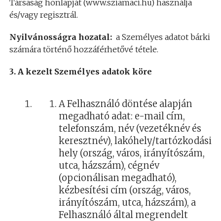
Társaság honlapját (www.sziamaci.hu) használja
és/vagy regisztrál.
Nyilvánosságra hozatal:
a Személyes adatot bárki
számára történő hozzáférhetővé tétele.
3. A kezelt Személyes adatok köre
A Felhasználó döntése alapján
megadható adat: e-mail cím,
telefonszám, név (vezetéknév és
keresztnév), lakóhely/tartózkodási
hely (ország, város, irányítószám,
utca, házszám), cégnév
(opcionálisan megadható),
kézbesítési cím (ország, város,
irányítószám, utca, házszám), a
Felhasználó által megrendelt