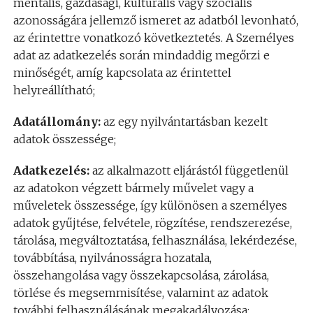
mentális, gazdasági, kulturális vagy szociális
azonosságára jellemző ismeret az adatból levonható,
az érintettre vonatkozó következtetés. A Személyes
adat az adatkezelés során mindaddig megőrzi e
minőségét, amíg kapcsolata az érintettel
helyreállítható;
Adatállomány:
az egy nyilvántartásban kezelt
adatok összessége;
Adatkezelés:
az alkalmazott eljárástól függetlenül
az adatokon végzett bármely művelet vagy a
műveletek összessége, így különösen a személyes
adatok gyűjtése, felvétele, rögzítése, rendszerezése,
tárolása, megváltoztatása, felhasználása, lekérdezése,
továbbítása, nyilvánosságra hozatala,
összehangolása vagy összekapcsolása, zárolása,
törlése és megsemmisítése, valamint az adatok
további felhasználásának megakadályozása;