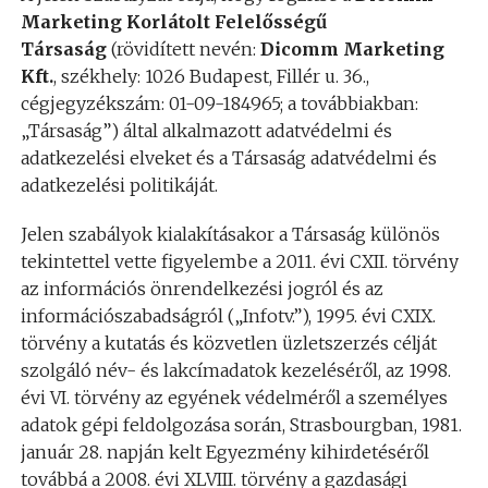
Marketing Korlátolt Felelősségű
Társaság
(rövidített nevén:
Dicomm Marketing
Kft.
, székhely: 1026 Budapest, Fillér u. 36.,
cégjegyzékszám: 01-09-184965; a továbbiakban:
„Társaság”) által alkalmazott adatvédelmi és
adatkezelési elveket és a Társaság adatvédelmi és
adatkezelési politikáját.
Jelen szabályok kialakításakor a Társaság különös
tekintettel vette figyelembe a 2011. évi CXII. törvény
az információs önrendelkezési jogról és az
információszabadságról („Infotv.”), 1995. évi CXIX.
törvény a kutatás és közvetlen üzletszerzés célját
szolgáló név- és lakcímadatok kezeléséről, az 1998.
évi VI. törvény az egyének védelméről a személyes
adatok gépi feldolgozása során, Strasbourgban, 1981.
január 28. napján kelt Egyezmény kihirdetéséről
továbbá a 2008. évi XLVIII. törvény a gazdasági