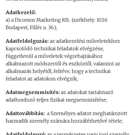
Adatkezelő:
a) a Dicomm Marketing Kft.. (székhely: 1026
Budapest, Fillér u. 36.);
Adatfeldolgozás:
az adatkezelési műveletekhez
kapcsolódó technikai feladatok elvégzése,
függetlenül a műveletek végrehajtásához
alkalmazott módszertől és eszköztől, valamint az
alkalmazás helyétől, feltéve, hogy a technikai
feladatot az adatokon elvégzik;
Adatmegsemmisítés:
az adatokat tartalmazó
adathordozó teljes fizikai megsemmisítése;
Adattovábbítás:
a Személyes adatot meghatározott
harmadik személy számára hozzáférhetővé tétele;
Adatfeldolgozó:
az a természetes vagy jogi személy,