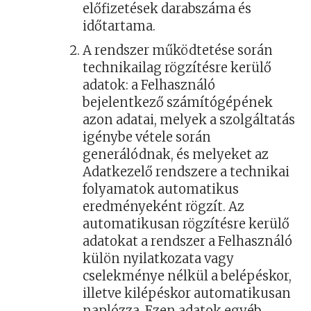
előfizetések darabszáma és
időtartama.
A rendszer működtetése során
technikailag rögzítésre kerülő
adatok: a Felhasználó
bejelentkező számítógépének
azon adatai, melyek a szolgáltatás
igénybe vétele során
generálódnak, és melyeket az
Adatkezelő rendszere a technikai
folyamatok automatikus
eredményeként rögzít. Az
automatikusan rögzítésre kerülő
adatokat a rendszer a Felhasználó
külön nyilatkozata vagy
cselekménye nélkül a belépéskor,
illetve kilépéskor automatikusan
naplózza. Ezen adatok egyéb