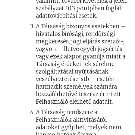
valamint további kivételek a jelen
szabályzat 10.3 pontjában foglalt
adattovábbítási esetek.
A Társaság bizonyos esetekben –
hivatalos bírósági, rendőrségi
megkeresés, jogi eljárás szerzői-,
vagyoni- illetve egyéb jogsértés
vagy ezek alapos gyanúja miatt a
Társaság érdekeinek sérelme,
szolgáltatásai nyújtásának
veszélyeztetése, stb. – esetén
harmadik személyek számára
hozzáférhetővé teszi az érintett
Felhasználó elérhető adatait.
A Társaság rendszere a
Felhasználók aktivitásáról
adatokat gyűjthet, melyek nem
kapcsolhatóak össze a