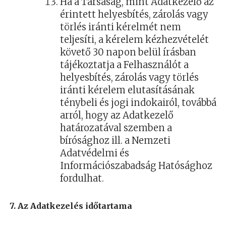
Ha a Társaság, mint Adatkezelő az
érintett helyesbítés, zárolás vagy
törlés iránti kérelmét nem
teljesíti, a kérelem kézhezvételét
követő 30 napon belül írásban
tájékoztatja a Felhasználót a
helyesbítés, zárolás vagy törlés
iránti kérelem elutasításának
ténybeli és jogi indokairól, továbbá
arról, hogy az Adatkezelő
határozatával szemben a
bírósághoz ill. a Nemzeti
Adatvédelmi és
Információszabadság Hatósághoz
fordulhat.
7. Az Adatkezelés időtartama