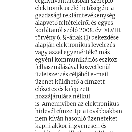
cégnyilvántartásban szereplő
elektronikus elérhetőségére a
gazdasági reklámtevékenység
alapvető feltételeiről és egyes
korlátairól szóló 2008. évi XLVIII.
törvény 6. §-ának (1) bekezdése
alapján elektronikus levelezés
vagy azzal egyenértékű más
egyéni kommunikációs eszköz
felhasználásával közvetlenül
üzletszerzés céljából e-mail
üzenet küldhető a címzett
előzetes és kifejezett
hozzájárulása nélkül
is. Amennyiben az elektronikus
hírlevél címzettje a továbbiakban
nem kíván hasonló üzeneteket
kapni akkor ingyenesen és