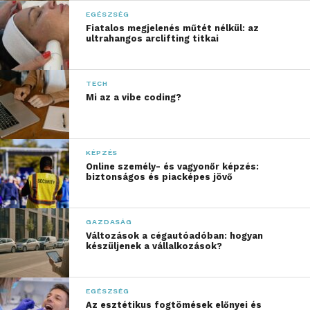
EGÉSZSÉG
Fiatalos megjelenés műtét nélkül: az
ultrahangos arclifting titkai
TECH
Mi az a vibe coding?
KÉPZÉS
Online személy- és vagyonőr képzés:
biztonságos és piacképes jövő
GAZDASÁG
Változások a cégautóadóban: hogyan
készüljenek a vállalkozások?
EGÉSZSÉG
Az esztétikus fogtömések előnyei és