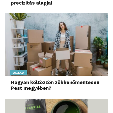
precizitás alapjai
CSALÁD
Hogyan költözzön zökkenőmentesen
Pest megyében?