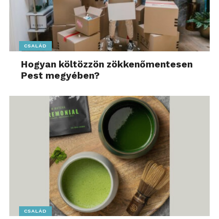
CSALÁD
„A sportközvetítések
Hogyan költözzön zökkenőmentesen
digitalizációja teljesen
Pest megyében?
átírta a játékszabályokat,
és a televíziók felé
támasztott igényeket is.
Ma már az operációs
rendszer
optimalizáltsága,
rugalmassága és
gyorsasága legalább
CSALÁD