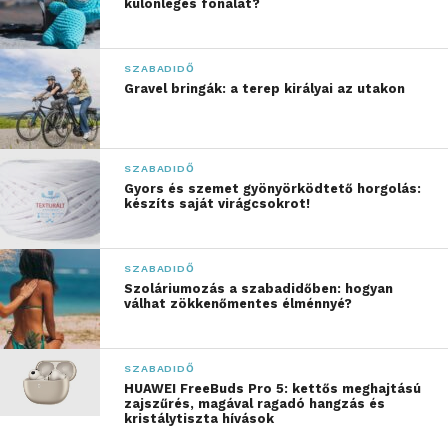
különleges fonalat?
A generációs tendenciák egyértelmű törésvonalat
mutatnak. Míg az idősebb korosztály még mindig a
megszokott csatornaváltások békéjét keresi, a
SZABADIDŐ
Gravel bringák: a terep királyai az utakon
fiatalabb generációk (a Gen Z és a millenniumi
nézők) már elvárják, hogy a tartalom kövesse őket.
Ha kell, a konyhába, ha kell, a kertbe, vagy éppen
munkába menet a villamosra – közvetlenül a
SZABADIDŐ
Gyors és szemet gyönyörködtető horgolás:
mobiltelefon kijelzőjére. A sportközvetítés
készíts saját virágcsokrot!
számukra már nem egyirányú monológ, hanem
interaktív élmény. Meccs közben statisztikákat
böngésznek, közösségi oldalakon vitatkoznak a
SZABADIDŐ
Szoláriumozás a szabadidőben: hogyan
tizenegyesről, vagy éppen párhuzamosan egy másik
válhat zökkenőmentes élménnyé?
mérkőzés állását figyelik az okostelefonjukon.
SZABADIDŐ
HUAWEI FreeBuds Pro 5: kettős meghajtású
zajszűrés, magával ragadó hangzás és
kristálytiszta hívások