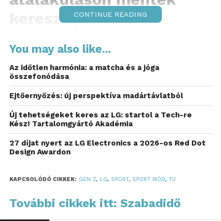
keresztül. A
CONTINUE READING
hagyományos, lineáris
You may also like...
televíziózás merev
Az időtlen harmónia: a matcha és a jóga
keretei fellazultak: a
összefonódása
nézők ma már nem
Ejtőernyőzés: új perspektíva madártávlatból
akarnak a műsorrendhez
Új tehetségeket keres az LG: startol a Tech-re
Kész! Tartalomgyártó Akadémia
igazodni, nem akarnak
27 díjat nyert az LG Electronics a 2026-os Red Dot
lemaradni semmiről, és
Design Awardon
legfőképpen nem
KAPCSOLÓDÓ CIKKEK:
GEN Z
,
LG
,
SPORT
,
SPORT MÓD
,
TV
akarnak egyetlen, fix
képernyőre tapadni.
További cikkek itt: Szabadidő