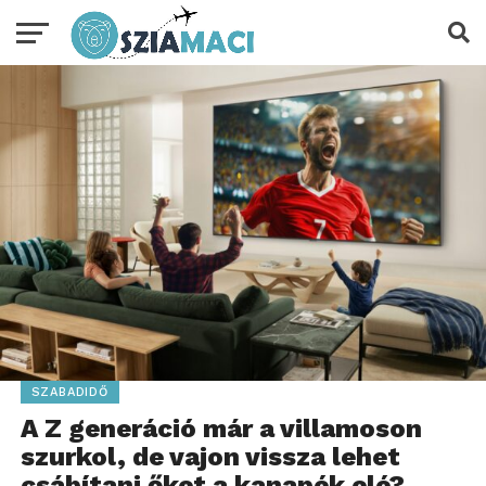
SZABADIDŐ
A Z generáció már a villamoson
szurkol, de vajon vissza lehet
csábítani őket a kanapék elé?