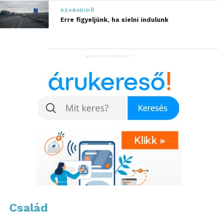
SZABADIDŐ
Erre figyeljünk, ha síelni indulunk
ADVERTISEMENT
A streaming szabadsága és a
szomszéd gólöröme
Ez a kettősség – a mobil versus televízió – hatalmas
kihívás elé állítja a tech-ipart, a probléma gyökere
pedig a technológiai háttérben rejlik. A klasszikus
tévés sugárzás egyirányú, előre meghatározott
jelátvitelen alapul. Ezzel szemben az online
streaming platformok az internetkapcsolaton
keresztül, valós időben alkalmazkodnak a
Család
sávszélességhez. Ez komoly szabadságot ad: nem