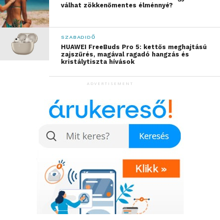
válhat zökkenőmentes élménnyé?
SZABADIDŐ
HUAWEI FreeBuds Pro 5: kettős meghajtású
zajszűrés, magával ragadó hangzás és
kristálytiszta hívások
ADVERTISEMENT