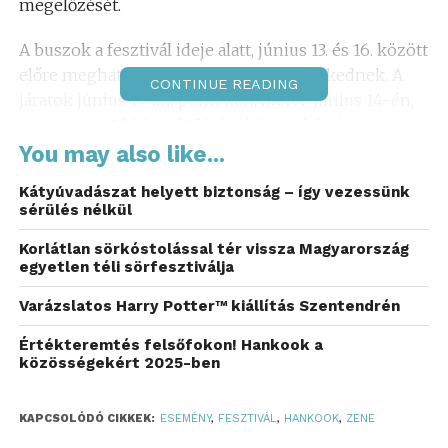
megelőzését.
A buszok a fesztivál ideje alatt, június 13. és 16. között
előre meghatározott idősávokban közlekednek. A
CONTINUE READING
járatok június 13-án, pénteken, illetve június 14-én,
szombaton 18:00 és 01:30 óra között, körjáratban
negyedóránként indulnak a Kultik Mozitól és
You may also like...
egészen az Ambrózia Park bejáratáig szállítják a
Kátyúvadászat helyett biztonság – így vezessünk
fesztiválozókat, illetve innen indulnak vissza is
sérülés nélkül
(köztes megálló nincs). Június 15-én, vasárnap a
fesztivál programjához igazodva 17:00 és 00:30
Korlátlan sörkóstolással tér vissza Magyarország
egyetlen téli sörfesztiválja
között közlekednek a feltűnő, Hankook feliratú
buszok. A szolgáltatást a férőhelyek függvényében a
Varázslatos Harry Potter™ kiállítás Szentendrén
fesztivál bármely látogatója díjmentesen veheti
Értékteremtés felsőfokon! Hankook a
igénybe.
közösségekért 2025-ben
A vállalat számára kiemelten fontos, hogy segítse a
helyi értékteremtő kezdeményezéseket, ezzel
KAPCSOLÓDÓ CIKKEK:
ESEMÉNY
,
FESZTIVÁL
,
HANKOOK
,
ZENE
hozzájárulva a lokális kulturális élet és