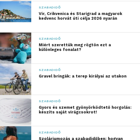
köbméternyi hulladékot gyűjtött össze a
SZABADIDŐ
dunaújvárosi Duna-parti zöldsávban. A fesztivál
Vir, Crikvenica és Starigrad a magyarok
kedvenc horvát úti célja 2026 nyarán
programtáblája idén olyan előadókat sorakoztat fel,
mint Majka, Ákos, a Carson Coma, a Quimby vagy a
Parno Graszt.
SZABADIDŐ
Miért szerettük meg rögtön ezt a
különleges fonalat?
Hangolódj rá! További friss híreket talál
az
1music.hu
főoldalán! Kövesse a technológiai
híreket és csatlakozzon hozzánk a
Facebookon
is!
SZABADIDŐ
Gravel bringák: a terep királyai az utakon
SZABADIDŐ
Gyors és szemet gyönyörködtető horgolás:
készíts saját virágcsokrot!
SZABADIDŐ
Szoláriumozás a szabadidőben: hogyan