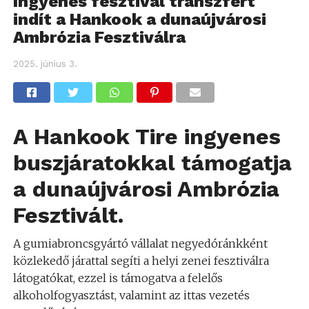
Ingyenes fesztivál transzfert
indít a Hankook a dunaújvárosi
Ambrózia Fesztiválra
2025. június 3.
A Hankook Tire ingyenes
buszjáratokkal támogatja
a dunaújvárosi Ambrózia
Fesztivált.
A gumiabroncsgyártó vállalat negyedóránkként
közlekedő járattal segíti a helyi zenei fesztiválra
látogatókat, ezzel is támogatva a felelős
alkoholfogyasztást, valamint az ittas vezetés