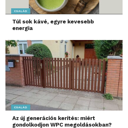
CSALÁD
Túl sok kávé, egyre kevesebb
energia
CSALÁD
Az új generációs kerítés: miért
gondolkodjon WPC megoldásokban?