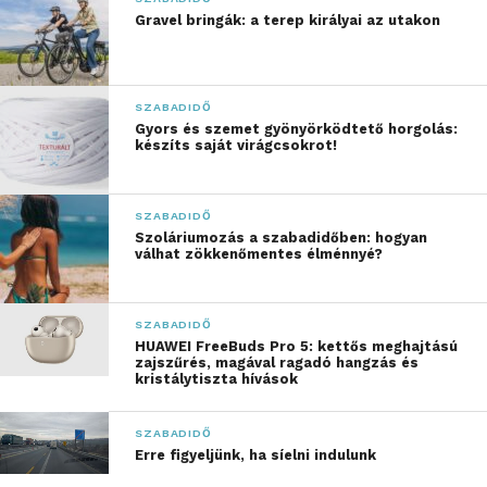
tű mozgását és mennyire hajlamosak
Gravel bringák: a terep királyai az utakon
összegubancolódni. Az adott fonal szorosabb
szövése révén a szálak pontosan az elképzelt formát
veszik fel, így a figurák szó szerint életre kelnek a
SZABADIDŐ
kezeid között.
Gyors és szemet gyönyörködtető horgolás:
készíts saját virágcsokrot!
Különleges alkotások,
különleges élmények
SZABADIDŐ
Szoláriumozás a szabadidőben: hogyan
válhat zökkenőmentes élménnyé?
Gondolkodtál már rajta, mennyire fontos, hogy
milyen típusú fonalat használsz? Az egyszerű válasz:
nagyon is! Például egy 20 cm magas dinó
SZABADIDŐ
elkészítése, amely kifejezetten a kicsik számára
HUAWEI FreeBuds Pro 5: kettős meghajtású
zajszűrés, magával ragadó hangzás és
készült, lehetőséget ad arra is, hogy saját
kristálytiszta hívások
kreativitásod kibontakoztasd. Egy jól elkészített
amigurumi figura nemcsak a gyerekeket, de a
SZABADIDŐ
felnőtteket is magával ragadhatja.
Erre figyeljünk, ha síelni indulunk