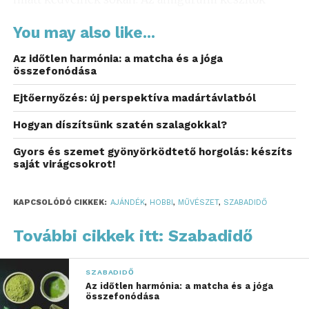
számára az egyik népszerű fonal egy speciális
You may also like...
keverék, amely lehetővé teszi különböző figurák,
mint például kisebb állatok sokszínű elkészítését.
Az időtlen harmónia: a matcha és a jóga
Az ilyen különleges
amigurumi fonal
, amelyet a
összefonódása
hobbihorgolók is nagyra értékelnek, gyakran
Ejtőernyőzés: új perspektíva madártávlatból
elérhető a TiSza Fonal Webáruház kínálatában.
Hogyan díszítsünk szatén szalagokkal?
A fonalak összetétele változó lehet, de a kevert
anyagok nagyon kedveltek a piacon. Egy adott fonal
Gyors és szemet gyönyörködtető horgolás: készíts
saját virágcsokrot!
55% pamutot és 45% akrilt tartalmaz, ami
harmonikus keveréket alkot. Ez a fonal nemcsak
tartós, hanem különlegesen kellemes tapintású is,
KAPCSOLÓDÓ CIKKEK:
AJÁNDÉK
,
HOBBI
,
MŰVÉSZET
,
SZABADIDŐ
így ideális választás játékfigurák és más amigurumi
További cikkek itt: Szabadidő
tervezetek számára.
Az alkotás öröme és a
SZABADIDŐ
Az időtlen harmónia: a matcha és a jóga
jótékony fonal
összefonódása