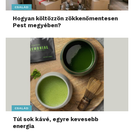
CSALÁD
Hogyan költözzön zökkenőmentesen
Pest megyében?
CSALÁD
Túl sok kávé, egyre kevesebb
energia