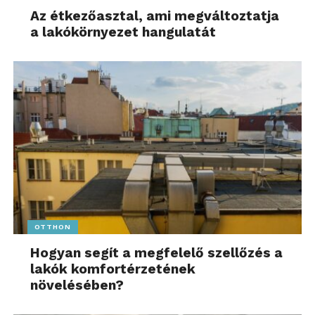
Az étkezőasztal, ami megváltoztatja
a lakókörnyezet hangulatát
OTTHON
Hogyan segít a megfelelő szellőzés a
lakók komfortérzetének
növelésében?