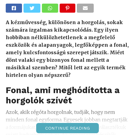
A kézművesség, különösen a horgolás, sokak
számára izgalmas kikapcsolódás. Egy ilyen
hobbiban nélkülözhetetlenek a megfelelő
eszközök és alapanyagok, legfőképpen a fonal,
amely kulcsfontosságú szerepet játszik. Miért
dönt valaki egy bizonyos fonal mellett a
másikkal szemben? Mitől lett az egyik termék
hirtelen olyan népszerű?
Fonal, ami meghódította a
horgolók szívét
Azok, akik régóta horgolnak, tudják, hogy nem
minden fonal egyforma. Egyesek jobban megtartják
a formájukat, míg másokat a széles színválasztékuk
CONTINUE READING
miatt kedvelnek sokan. Az amigurumi készítők