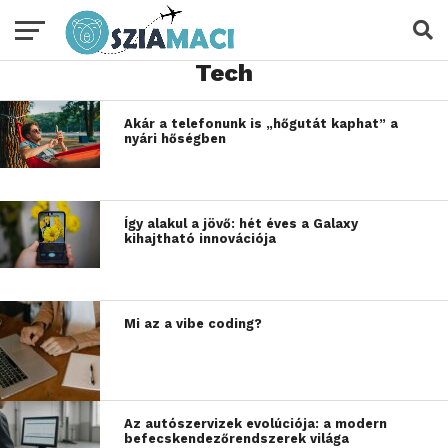
Tech
Akár a telefonunk is „hőgutát kaphat” a
nyári hőségben
Így alakul a jövő: hét éves a Galaxy
kihajtható innovációja
Mi az a vibe coding?
Az autószervizek evolúciója: a modern
befecskendezőrendszerek világa