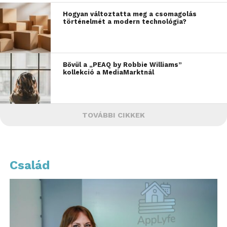
Hogyan változtatta meg a csomagolás
történelmét a modern technológia?
Bővül a „PEAQ by Robbie Williams”
kollekció a MediaMarktnál
TOVÁBBI CIKKEK
Család