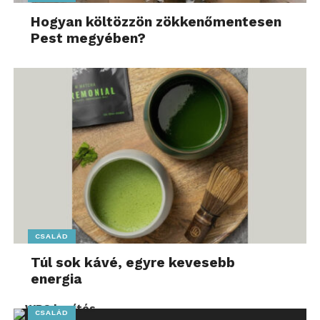
Hogyan költözzön zökkenőmentesen
Pest megyében?
CSALÁD
Túl sok kávé, egyre kevesebb
energia
CSALÁD