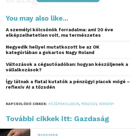
amiből az is kiderül, miért
You may also like...
maradunk le a legjobb
A személyi kölcsönök forradalma: ami 20 éve
befektetésekről.
elképzelhetetlen volt, ma természetes
A szervezet idén is
Negyedik hellyel mutatkozott be az OK
kategóriában a gokartos Nagy Roland
elindította a középiskoláso
Változások a cégautóadóban: hogyan készüljenek a
pénzügyi tudatosságát
vállalkozások?
erősítő, közel négymillió
Így látnak a fiatal kutatók a pénzügyi piacok mögé –
reflexív AI a tőzsdén
forint
összdíjazású vetélkedőjét,
KAPCSOLÓDÓ CIKKEK:
KÖZÉPISKOLÁSOK
,
PÉNZÜGY
,
VERSENY
a Pénzmestereket,
További cikkek itt: Gazdaság
amelyhez május 11-ig
GAZDASÁG