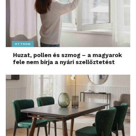
esetében az
adóvisszatérítés.”
További friss híreket talál az
ipar4.hu
főoldalán!
Kövesse a technológiai híreket és csatlakozzon
OTTHON
hozzánk a
Facebookon
is!
Huzat, pollen és szmog – a magyarok
fele nem bírja a nyári szellőztetést