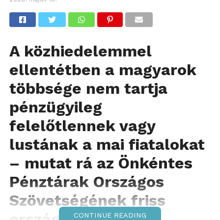
A közhiedelemmel
ellentétben a magyarok
többsége nem tartja
pénzügyileg
felelőtlennek vagy
lustának a mai fiatalokat
– mutat rá az Önkéntes
Pénztárak Országos
Szövetségének friss
országos kutatása,
CONTINUE READING