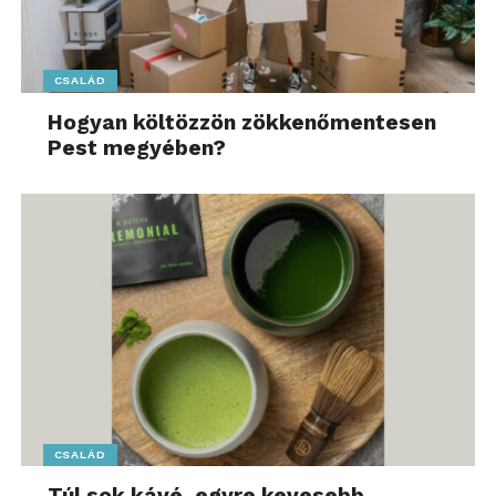
téves – megítélése összefügg azzal, honnan
tájékozódunk, hiszen a felmérés eredményei alapján
csak kis szerep jut a hozzáértőknek. Pénzügyi
CSALÁD
döntésekben a megkérdezettek harmada ugyanis
Hogyan költözzön zökkenőmentesen
alapvetően a családja véleményére támaszkodik.
Pest megyében?
Független tanácsadókra, megbízható internetes
forrásokra, banki tanácsadókra hozzávetőlegesen a
válaszadók csupán negyede-negyede hallgat, míg
minden ötödik megkérdezett az ismerősöktől,
barátoktól, gazdasági sajtóból származó
információkra alapoz. Körülbelül ugyanakkora azok
tábora, akik senkitől nem kérnek véleményt, mint
azoké, akik a mesterséges intelligenciát is segítségül
hívják – a megkérdezettek bő tizede-tizede tartozik
ide. Hirdetésekre, médiaszemélyiségekre,
influenszerekre mindössze 2-3 százalék hallgat.
CSALÁD
„Fontos, hogy a pénzügyi
Túl sok kávé, egyre kevesebb