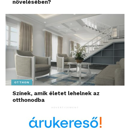
növelésében?
OTTHON
Színek, amik életet lehelnek az
otthonodba
ADVERTISEMENT