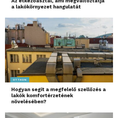
Az étkezőasztal, ami megváltoztatja
a lakókörnyezet hangulatát
OTTHON
Hogyan segít a megfelelő szellőzés a
lakók komfortérzetének
növelésében?