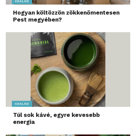
CSALÁD
Hogyan költözzön zökkenőmentesen
Pest megyében?
CSALÁD
Túl sok kávé, egyre kevesebb
energia