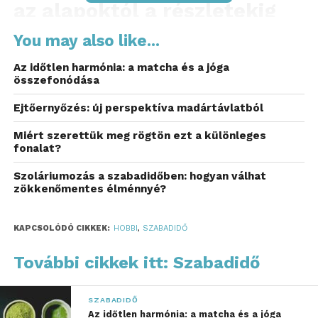
az alapoktól a részletekig
A sikeres horgolás érdekében elengedhetetlen,
You may also like...
hogy a megfelelő anyagokat válasszuk ki. Ideális
Az időtlen harmónia: a matcha és a jóga
esetben a
Ruby zsinórfonal
a virágok
összefonódása
megalkotásához jó választás lehet, mivel ez a fonal
Ejtőernyőzés: új perspektíva madártávlatból
elég strapabíró ahhoz, hogy a kész alkotások
tartósak és formásak maradjanak. A szirmok
Miért szerettük meg rögtön ezt a különleges
hófehér, a szár és levelek pedig zöld színűek
fonalat?
lehetnek, de bátran kísérletezhetsz más
Szoláriumozás a szabadidőben: hogyan válhat
árnyalatokkal is, mint a fenyőzöld vagy eukaliptusz.
zökkenőmentes élménnyé?
A szükséges eszközök között szerepel egy 4 mm-es
horgolótű, egy olló a vágáshoz, drót a szerkezethez,
KAPCSOLÓDÓ CIKKEK:
HOBBI
,
SZABADIDŐ
valamint öngyújtó a szálak végének rögzítéséhez.
További cikkek itt: Szabadidő
Horgolási technikák: a
kezdéstől a sikerig
SZABADIDŐ
Az időtlen harmónia: a matcha és a jóga