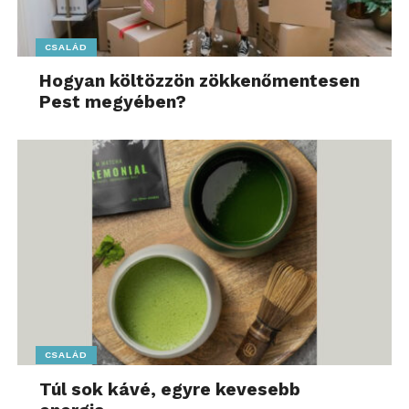
CSALÁD
Hogyan költözzön zökkenőmentesen
Pest megyében?
CSALÁD
Túl sok kávé, egyre kevesebb