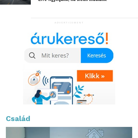
tavaszi napokba. Te hogy állsz ezekkel a kreatív
elfoglaltságokkal? Talán most jött el az idő, hogy egy
kis változást hozz az év hátralevő részébe!
ADVERTISEMENT
További friss híreket talál a
www.sziamaci.hu
főoldalán! Kövesse a technológiai híreket és
csatlakozzon hozzánk a
Facebookon
is!
Család