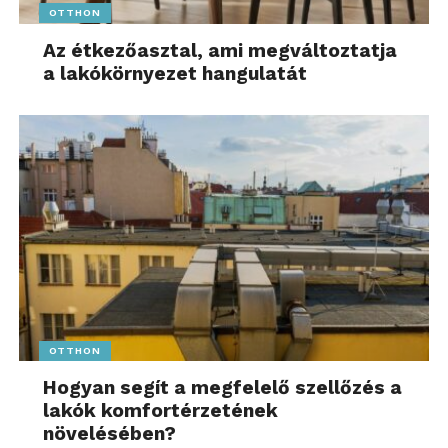
OTTHON
Az étkezőasztal, ami megváltoztatja
a lakókörnyezet hangulatát
OTTHON
Hogyan segít a megfelelő szellőzés a
lakók komfortérzetének
növelésében?