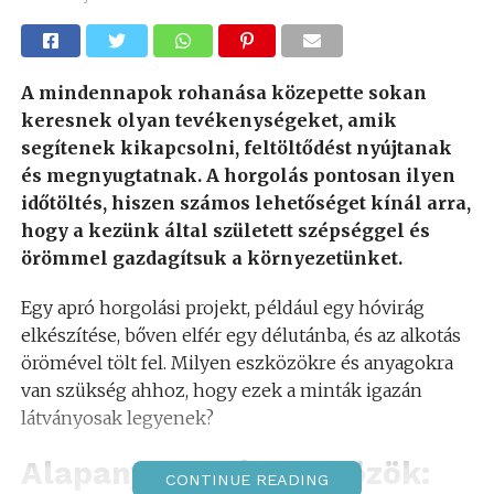
A mindennapok rohanása közepette sokan
keresnek olyan tevékenységeket, amik
segítenek kikapcsolni, feltöltődést nyújtanak
és megnyugtatnak. A horgolás pontosan ilyen
időtöltés, hiszen számos lehetőséget kínál arra,
hogy a kezünk által született szépséggel és
örömmel gazdagítsuk a környezetünket.
Egy apró horgolási projekt, például egy hóvirág
elkészítése, bőven elfér egy délutánba, és az alkotás
örömével tölt fel. Milyen eszközökre és anyagokra
van szükség ahhoz, hogy ezek a minták igazán
látványosak legyenek?
Alapanyagok és eszközök:
CONTINUE READING