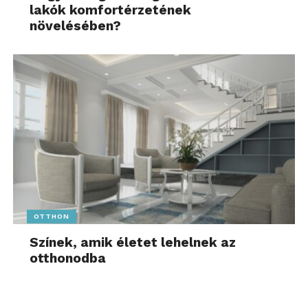
lakók komfortérzetének
növelésében?
OTTHON
Színek, amik életet lehelnek az
otthonodba