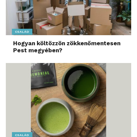
CSALÁD
Hogyan költözzön zökkenőmentesen
Pest megyében?
CSALÁD