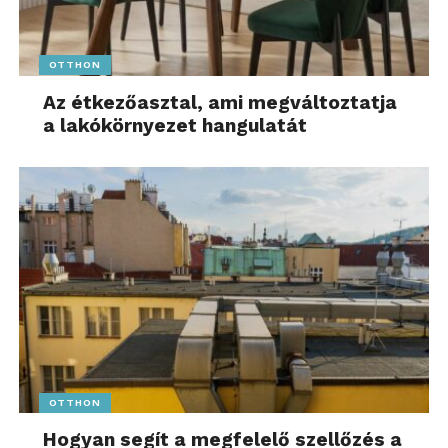
OTTHON
Az étkezőasztal, ami megváltoztatja
a lakókörnyezet hangulatát
OTTHON
Hogyan segít a megfelelő szellőzés a