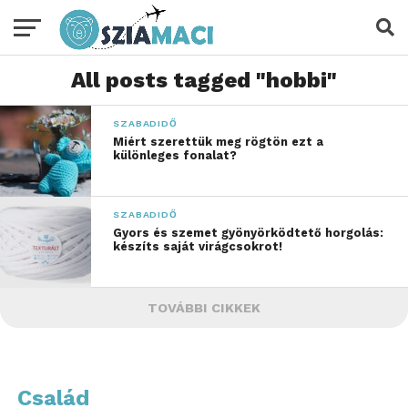
All posts tagged "hobbi"
SZABADIDŐ
Miért szerettük meg rögtön ezt a
különleges fonalat?
SZABADIDŐ
Gyors és szemet gyönyörködtető horgolás:
készíts saját virágcsokrot!
TOVÁBBI CIKKEK
Család