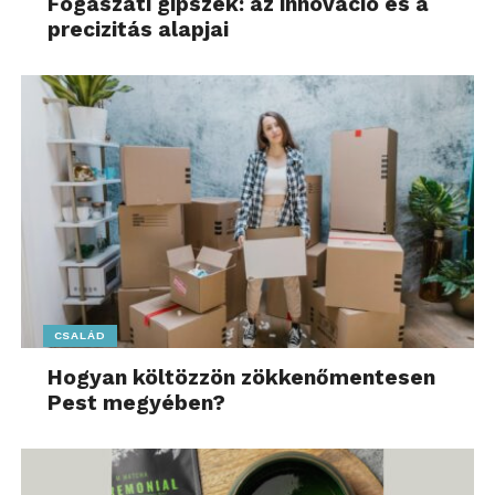
Fogászati gipszek: az innováció és a
precizitás alapjai
CSALÁD
Hogyan költözzön zökkenőmentesen
Pest megyében?