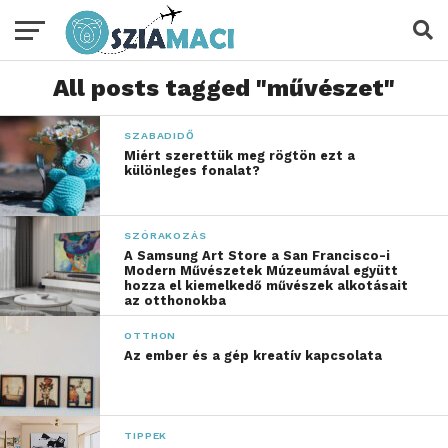
All posts tagged "művészet"
SZABADIDŐ
Miért szerettük meg rögtön ezt a
különleges fonalat?
SZÓRAKOZÁS
A Samsung Art Store a San Francisco-i
Modern Művészetek Múzeumával együtt
hozza el kiemelkedő művészek alkotásait
az otthonokba
OTTHON
Az ember és a gép kreatív kapcsolata
TIPPEK