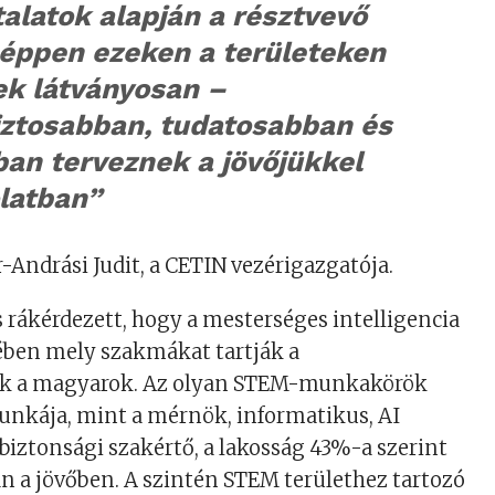
alatok alapján a résztvevő
 éppen ezeken a területeken
ek látványosan –
ztosabban, tudatosabban és
an terveznek a jövőjükkel
latban”
Andrási Judit, a CETIN vezérigazgatója.
is rákérdezett, hogy a mesterséges intelligencia
ében mely szakmákat tartják a
ak a magyarok. Az olyan STEM-munkakörök
unkája, mint a mérnök, informatikus, AI
rbiztonsági szakértő, a lakosság 43%-a szerint
an a jövőben. A szintén STEM területhez tartozó