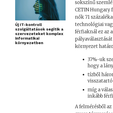
sokszínű szemlél
CETIN Hungary fr
nők 71 százaléka
technológiai vag
Új IT-kontroll
szolgáltatások segítik a
férfiaknál ez az 
szervezeteket komplex
pályaválasztását
informatikai
környezetben
környezet határ
37%-uk sze
hogy a lány
tízből hár
visszatartó
míg a vála
inkább férf
A felmérésből az 