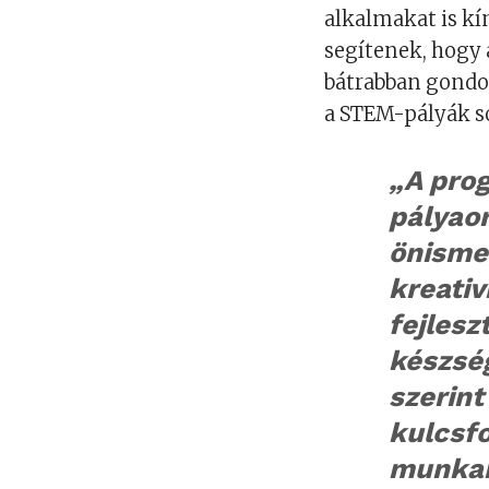
alkalmakat is kí
segítenek, hogy 
bátrabban gondol
a STEM-pályák so
„A pro
pályaor
önisme
kreati
fejlesz
készsé
szerint 
kulcsf
munkahe