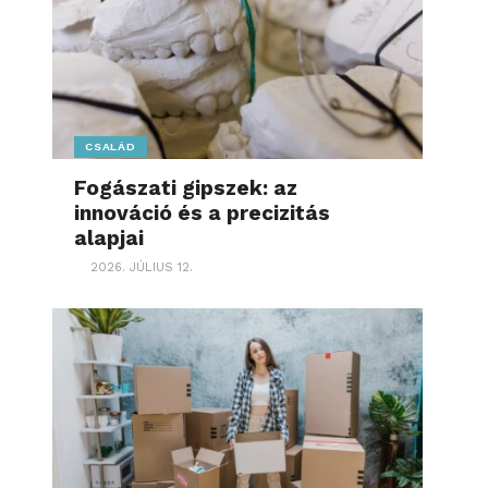
CSALÁD
Fogászati gipszek: az
innováció és a precizitás
alapjai
2026. JÚLIUS 12.