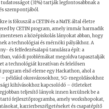
 tudatosságot (31%) tartják legfontosabbnak a
dés szempontjából.
kre is fókuszál a CETIN és a NaTE által életre
ered by CETIN program, amely immár harmadik
íjmentesen a középiskolás lányokat abban, hogy
nek a technológiai és mérnöki pályákhoz. A
y- és felfedezésalapú tanulásra épít: a
tban, valódi problémákat megoldva tapasztalják
t a technológiát kreatívan és felelősen
ei program első eleme egy Hackathon, ahol a
v – például okosvárosokhoz, 5G-megoldásokhoz
nsági kihívásokhoz kapcsolódó – ötleteket
legjobban teljesítő lányok innen kerülnek be a
 tartó fejlesztőprogramba, amely workshopokat,
ásokat, karrierbeszélgetéseket és csapatépítő