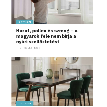
OTTHON
Huzat, pollen és szmog – a
magyarok fele nem bírja a
nyári szellőztetést
2026. JÚLIUS 3.
OTTHON