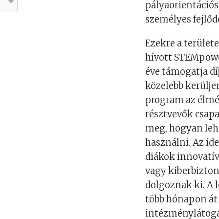
pályaorientációs
személyes fejlő
Ezekre a területe
hívott STEMpow
éve támogatja d
közelebb kerülje
program az élmén
résztvevők csapa
meg, hogyan lehe
használni. Az id
diákok innovatí
vagy kiberbizto
dolgoznak ki. A 
több hónapon át
intézménylátogat