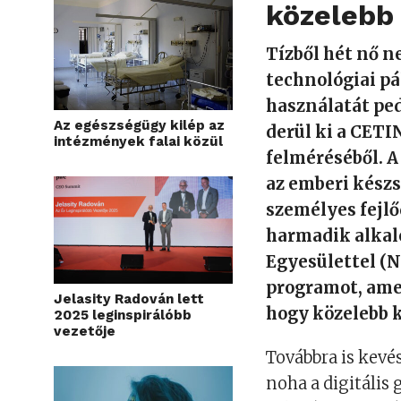
közelebb
Tízből hét nő 
technológiai pá
használatát ped
Az egészségügy kilép az
derül ki a CET
intézmények falai közül
felméréséből. A
az emberi kész
személyes fejlő
harmadik alkal
Egyesülettel (
programot, amel
Jelasity Radován lett
hogy közelebb k
2025 leginspirálóbb
vezetője
Továbbra is kevé
noha a digitális