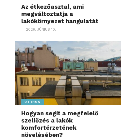
Az étkezőasztal, ami
megváltoztatja a
lakókörnyezet hangulatát
2026. JÚNIUS 10.
OTTHON
Hogyan segít a megfelelő
szellőzés a lakók
komfortérzetének
növelésében?