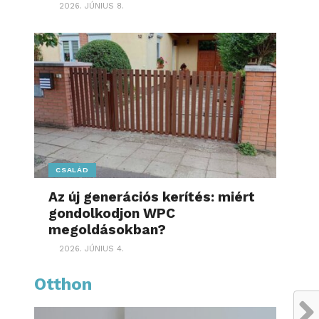
2026. JÚNIUS 8.
CSALÁD
Az új generációs kerítés: miért
gondolkodjon WPC
megoldásokban?
2026. JÚNIUS 4.
Otthon