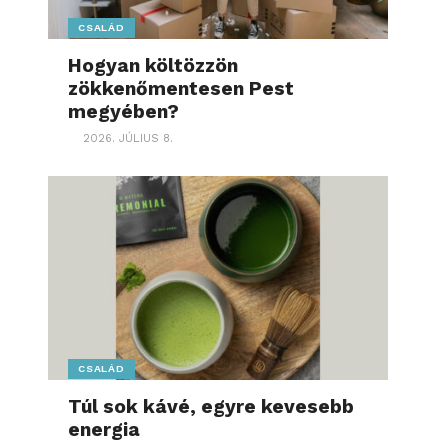
CSALÁD
Hogyan költözzön
zökkenőmentesen Pest
megyében?
2026. JÚLIUS 8.
CSALÁD
Túl sok kávé, egyre kevesebb
energia