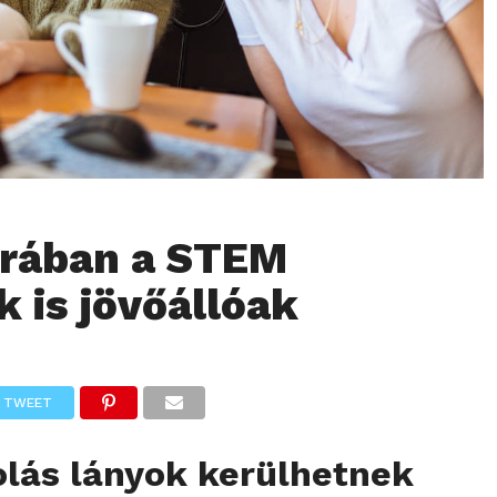
orában a STEM
 is jövőállóak
TWEET
olás lányok kerülhetnek