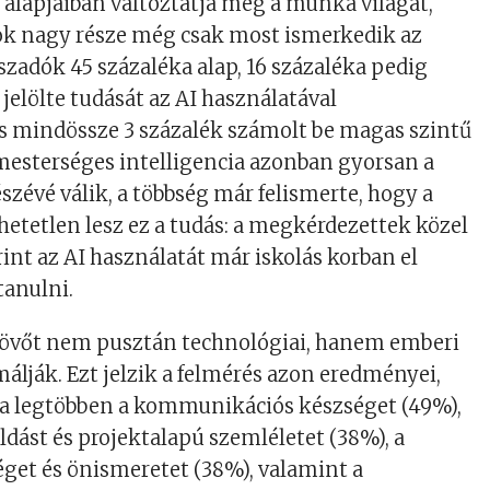
 alapjaiban változtatja meg a munka világát,
k nagy része még csak most ismerkedik az
aszadók 45 százaléka alap, 16 százaléka pedig
jelölte tudását az AI használatával
s mindössze 3 százalék számolt be magas szintű
mesterséges intelligencia azonban gyorsan a
évé válik, a többség már felismerte, hogy a
etetlen lesz ez a tudás: a megkérdezettek közel
rint az AI használatát már iskolás korban el
tanulni.
jövőt nem pusztán technológiai, hanem emberi
málják. Ezt jelzik a felmérés azon eredményei,
 a legtöbben a kommunikációs készséget (49%),
ást és projektalapú szemléletet (38%), a
get és önismeretet (38%), valamint a