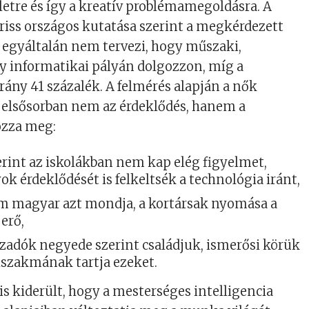
etre és így a kreatív problémamegoldásra. A
iss országos kutatása szerint a megkérdezett
 egyáltalán nem tervezi, hogy műszaki,
y informatikai pályán dolgozzon, míg a
arány 41 százalék. A felmérés alapján a nők
 elsősorban nem az érdeklődés, hanem a
ozza meg:
rint az iskolákban nem kap elég figyelmet,
ok érdeklődését is felkeltsék a technológia iránt,
om magyar azt mondja, a kortársak nyomása a
 erő,
szadók negyede szerint családjuk, ismerősi körük
iszakmának tartja ezeket.
is kiderült, hogy a mesterséges intelligencia