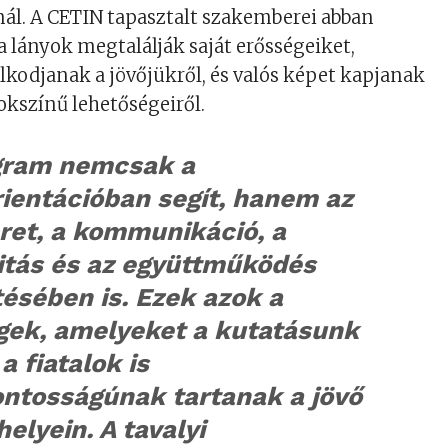
nál. A CETIN tapasztalt szakemberei abban
a lányok megtalálják saját erősségeiket,
kodjanak a jövőjükről, és valós képet kapjanak
kszínű lehetőségeiről.
gram nemcsak a
ientációban segít, hanem az
ret, a kommunikáció, a
vitás és az együttműködés
tésében is. Ezek azok a
gek, amelyeket a kutatásunk
a fiatalok is
ontosságúnak tartanak a jövő
lyein. A tavalyi