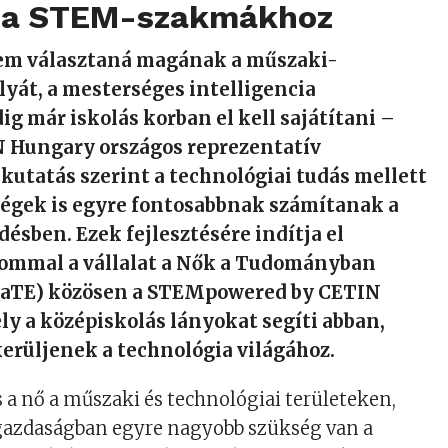
 a STEM-szakmákhoz
nem választaná magának a műszaki-
lyát, a mesterséges intelligencia
ig már iskolás korban el kell sajátítani –
IN Hungary országos reprezentatív
 kutatás szerint a technológiai tudás mellett
ségek is egyre fontosabbnak számítanak a
désben. Ezek fejlesztésére indítja el
ommal a vállalat a Nők a Tudományban
NaTE) közösen a STEMpowered by CETIN
y a középiskolás lányokat segíti abban,
erüljenek a technológia világához.
s a nő a műszaki és technológiai területeken,
 gazdaságban egyre nagyobb szükség van a