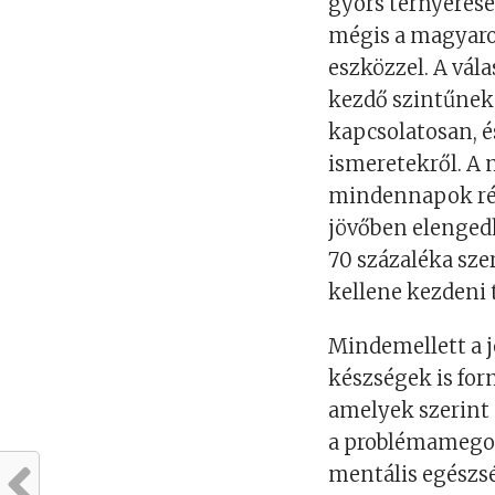
gyors térnyerése
mégis a magyaro
eszközzel. A vál
kezdő szintűnek 
kapcsolatosan, é
ismeretekről. A 
mindennapok rész
jövőben elengedh
70 százaléka sze
kellene kezdeni 
Mindemellett a 
készségek is for
amelyek szerint
a problémamegold
mentális egészsé