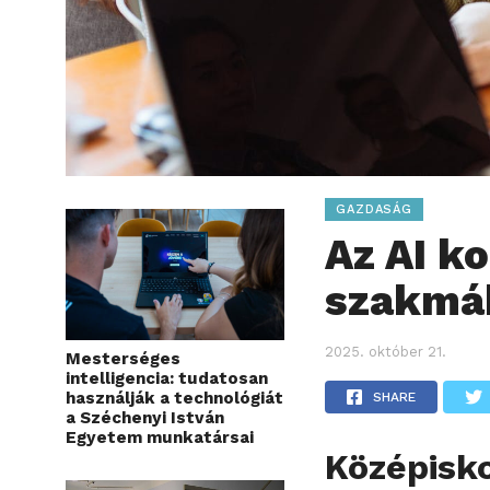
GAZDASÁG
Az AI k
szakmák
2025. október 21.
Mesterséges
intelligencia: tudatosan
használják a technológiát
SHARE
a Széchenyi István
Egyetem munkatársai
Középisk