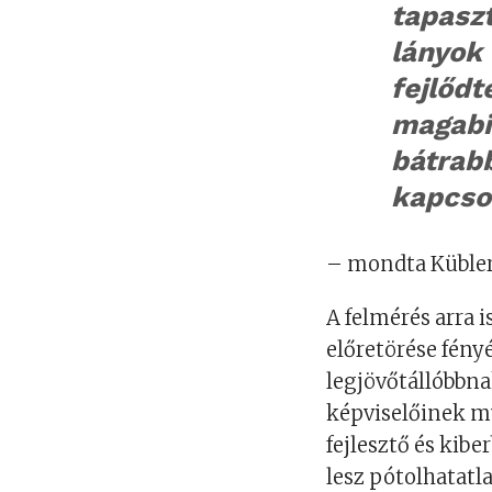
tapaszt
lányok
fejlődt
magabi
bátrabb
kapcso
– mondta Kübler-
A felmérés arra 
előretörése fény
legjövőtállóbbn
képviselőinek m
fejlesztő és kibe
lesz pótolhatatl