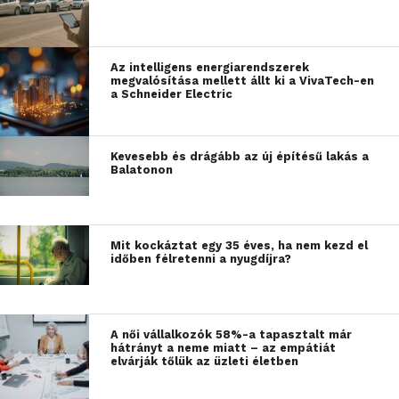
Az intelligens energiarendszerek
megvalósítása mellett állt ki a VivaTech-en
a Schneider Electric
Kevesebb és drágább az új építésű lakás a
Balatonon
Mit kockáztat egy 35 éves, ha nem kezd el
időben félretenni a nyugdíjra?
A női vállalkozók 58%-a tapasztalt már
hátrányt a neme miatt – az empátiát
elvárják tőlük az üzleti életben