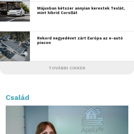
Májusban kétszer annyian kerestek Teslát,
mint hibrid Corollát
Rekord negyedévet zárt Európa az e-autó
piacon
TOVÁBBI CIKKEK
Család