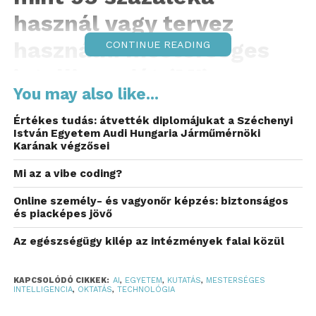
használ vagy tervez
használni mesterséges
CONTINUE READING
intelligenciát (MI),
You may also like...
miközben az egyetemen
Értékes tudás: átvették diplomájukat a Széchenyi
már több tucat MI-
István Egyetem Audi Hungaria Járműmérnöki
Karának végzősei
projekt fut a mérnöki,
Mi az a vibe coding?
egészségügyi, jogi és
Online személy- és vagyonőr képzés: biztonságos
társadalomtudományi
és piacképes jövő
területeken.
Az egészségügy kilép az intézmények falai közül
A mesterséges intelligencia alapvetően alakítja át a
KAPCSOLÓDÓ CIKKEK:
AI
,
EGYETEM
,
KUTATÁS
,
MESTERSÉGES
felsőoktatást és a tudományos életet. Új
INTELLIGENCIA
,
OKTATÁS
,
TECHNOLÓGIA
lehetőségeket nyit meg az oktatásban, támogatja a