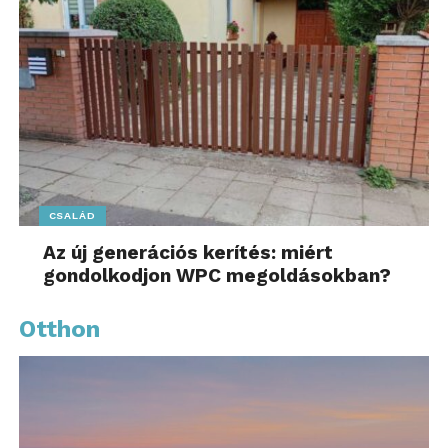
rendszerek, különösen a
humanoid robotok, ma
már elképzelhetetlenek
mesterségesintelligencia-
alapú érzékelési, döntési
és vezérlési megoldások
nélkül. Ezen a területen
CSALÁD
az egyetem célja, hogy az
Az új generációs kerítés: miért
informatikai, mérnöki,
gondolkodjon WPC megoldásokban?
egészségtechnológiai és
Otthon
ipari alkalmazások
metszéspontjában olyan
kutatásokat és
fejlesztéseket valósítson