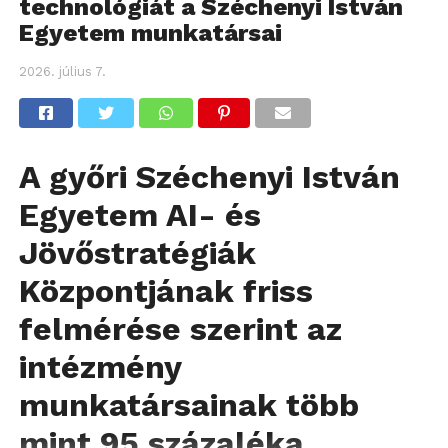
technológiát a Széchenyi István
Egyetem munkatársai
2026. július 7.
A győri Széchenyi István
Egyetem AI- és
Jövőstratégiák
Központjának friss
felmérése szerint az
intézmény
munkatársainak több
mint 95 százaléka