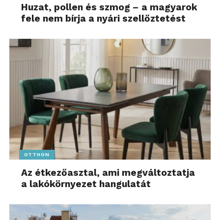
Huzat, pollen és szmog – a magyarok
egyetem emellett kiemelt
fele nem bírja a nyári szellőztetést
figyelmet fordít a
mikrotanúsítványos
képzések fejlesztésére is:
egyrészt általános AI-
alapismereteket nyújtó
képzéseket, másrészt
kifejezetten vállalati
vezetőknek szóló,
gyakorlatorientált képzési
OTTHON
programokat kínál”
Az étkezőasztal, ami megváltoztatja
a lakókörnyezet hangulatát
– részletezte.