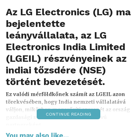
Az LG Electronics (LG) ma
bejelentette
leányvállalata, az LG
Electronics India Limited
(LGEIL) részvényeinek az
indiai tőzsdére (NSE)
történt bevezetését.
Ez valódi mérföldkőnek számít az LGEIL azon
törekvésében, hogy India nemzeti vállalatává
váljon, miközben megerősíti szerepét az ország
CONTINUE READING
gazdasági növekedésének hosszú távú
partnereként.
You may also like...