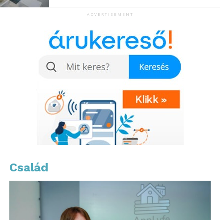
ADVERTISEMENT
Jövőkép: India a piacon
A tőzsdei bevezetés mellett az LG bemutatta hosszú
távú jövőképét is, amely célul tűzi ki az LGEIL
piacvezető pozíciójának megerősítését Indiában. Az
ország népessége és hatalmas piaci potenciálja
révén az LG a helyi vásárlók igényeihez és a piac
Család
sajátosságaihoz igazított stratégiákkal dolgozik.
Ezzel a vállalat célja, hogy megőrizze jelenlegi, az
offline csatornák piaci részesedése alapján mért
vezető pozícióját a háztartási gépek és