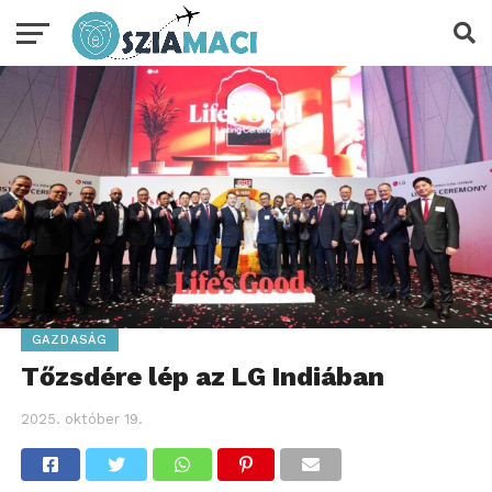
GAZDASÁG
Tőzsdére lép az LG Indiában
2025. október 19.