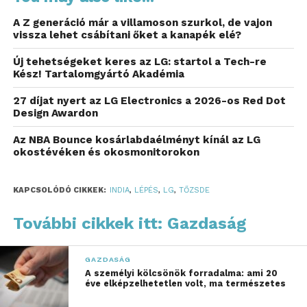
A Z generáció már a villamoson szurkol, de vajon
vissza lehet csábítani őket a kanapék elé?
Új tehetségeket keres az LG: startol a Tech-re
Kész! Tartalomgyártó Akadémia
27 díjat nyert az LG Electronics a 2026-os Red Dot
Design Awardon
Az NBA Bounce kosárlabdaélményt kínál az LG
okostévéken és okosmonitorokon
Október 14-én a kereskedés kezdetét jelző
csengetéskor William Cho, az LG Electronics
KAPCSOLÓDÓ CIKKEK:
INDIA
,
LÉPÉS
,
LG
,
TŐZSDE
vezérigazgatója és Ashish Chauhan, az NSE
vezérigazgatója közösen szólaltatták meg a tőzsde
További cikkek itt: Gazdaság
ceremoniális gongját, ezzel ünnepelve az LGEIL
részvényeinek bevezetését.
GAZDASÁG
A személyi kölcsönök forradalma: ami 20
A tőzsdei bevezetés során az LG az LGEIL
éve elképzelhetetlen volt, ma természetes
kibocsátott részvényeinek 15 százalékát – összesen