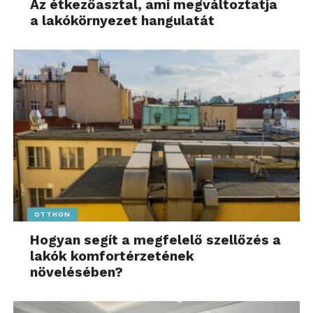
Az étkezőasztal, ami megváltoztatja
a lakókörnyezet hangulatát
OTTHON
Hogyan segít a megfelelő szellőzés a
lakók komfortérzetének
növelésében?