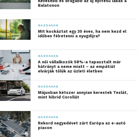
Kevesebb és drágább az új építésű lakás a
rendelkező háztartások aránya 2030-ra elérheti a 46
Balatonon
százalékot a 2020. évi 29 százalék után.
GAZDASÁG
„India mostantól globális
Mit kockáztat egy 35 éves, ha nem kezd el
időben félretenni a nyugdíjra?
déli stratégiánk
középpontjában áll”
–
GAZDASÁG
mondta William Cho, az
A női vállalkozók 58%-a tapasztalt már
hátrányt a neme miatt – az empátiát
LG Electronics
elvárják tőlük az üzleti életben
vezérigazgatója.
GAZDASÁG
„Várakozással tekintünk
Májusban kétszer annyian kerestek Teslát,
mind az LG, mind az LGEIL
mint hibrid Corollát
további növekedése elé.”
GAZDASÁG
Rekord negyedévet zárt Európa az e-autó
piacon