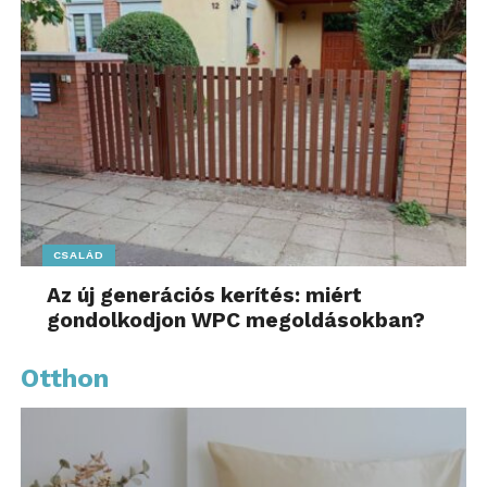
rendszerek és információs kijelzők piacain.
Hangolódj rá! További friss híreket talál
az
1music.hu
főoldalán! Kövesse a technológiai
híreket és csatlakozzon hozzánk a
Facebookon
is!
CSALÁD
Az új generációs kerítés: miért
gondolkodjon WPC megoldásokban?
Otthon