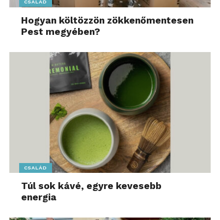
CSALÁD
Hogyan költözzön zökkenőmentesen
Pest megyében?
CSALÁD
Túl sok kávé, egyre kevesebb
energia