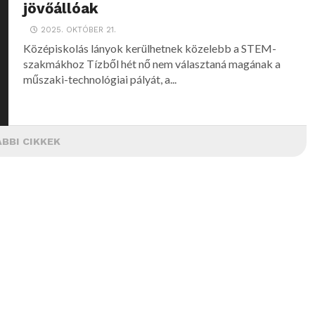
jövőállóak
2025. OKTÓBER 21.
Középiskolás lányok kerülhetnek közelebb a STEM-
szakmákhoz Tízből hét nő nem választaná magának a
műszaki-technológiai pályát, a...
BBI CIKKEK