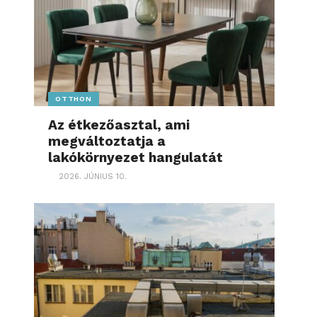
OTTHON
Az étkezőasztal, ami
megváltoztatja a
lakókörnyezet hangulatát
2026. JÚNIUS 10.