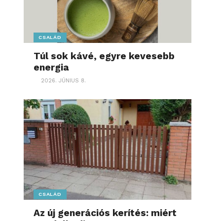
CSALÁD
Túl sok kávé, egyre kevesebb
energia
2026. JÚNIUS 8.
CSALÁD
Az új generációs kerítés: miért