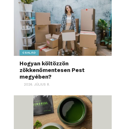
CSALÁD
Hogyan költözzön
zökkenőmentesen Pest
megyében?
2026. JÚLIUS 8.