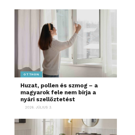
OTTHON
Huzat, pollen és szmog – a
magyarok fele nem bírja a
nyári szellőztetést
2026. JÚLIUS 3.