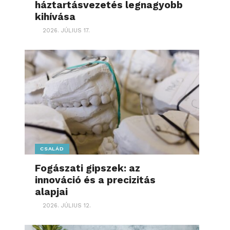
háztartásvezetés legnagyobb
kihívása
2026. JÚLIUS 17.
CSALÁD
Fogászati gipszek: az
innováció és a precizitás
alapjai
2026. JÚLIUS 12.