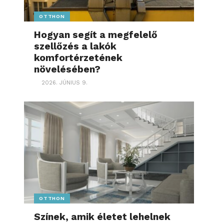
OTTHON
Hogyan segít a megfelelő
szellőzés a lakók
komfortérzetének
növelésében?
2026. JÚNIUS 9.
OTTHON
Színek, amik életet lehelnek