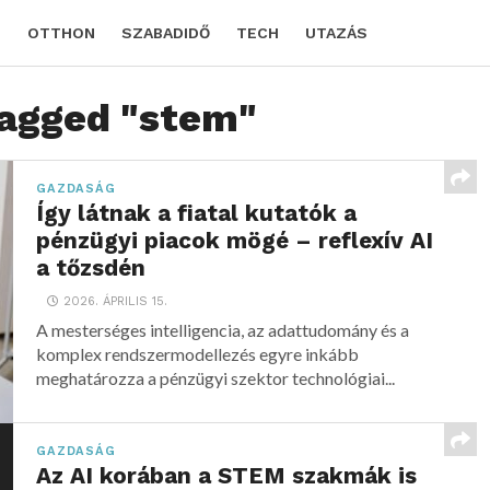
D
OTTHON
SZABADIDŐ
TECH
UTAZÁS
tagged "stem"
GAZDASÁG
Így látnak a fiatal kutatók a
pénzügyi piacok mögé – reflexív AI
a tőzsdén
2026. ÁPRILIS 15.
A mesterséges intelligencia, az adattudomány és a
komplex rendszermodellezés egyre inkább
meghatározza a pénzügyi szektor technológiai...
GAZDASÁG
Az AI korában a STEM szakmák is