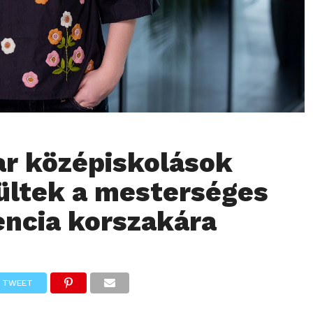
r középiskolások
ültek a mesterséges
gencia korszakára
TWEET