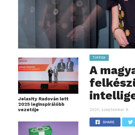
TIPPEK
A magya
felkész
intelli
Jelasity Radován lett
2025 leginspirálóbb
vezetője
2025. szeptember 9.
SHARE