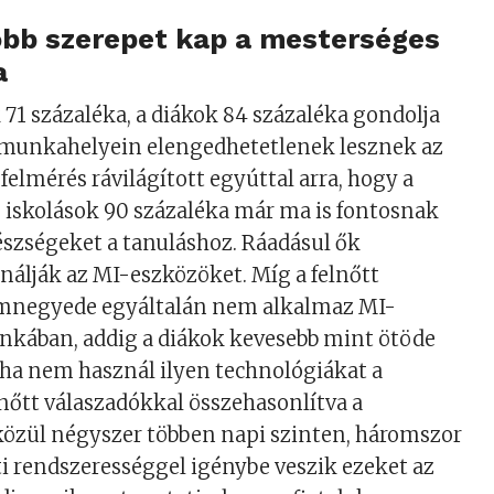
obb szerepet kap a mesterséges
a
 71 százaléka, a diákok 84 százaléka gondolja
ő munkahelyein elengedhetetlenek lesznek az
felmérés rávilágított egyúttal arra, hogy a
ő iskolások 90 százaléka már ma is fontosnak
készségeket a tanuláshoz. Ráadásul ők
álják az MI-eszközöket. Míg a felnőtt
mnegyede egyáltalán nem alkalmaz MI-
nkában, addig a diákok kevesebb mint ötöde
ha nem használ ilyen technológiákat a
lnőtt válaszadókkal összehasonlítva a
közül négyszer többen napi szinten, háromszor
i rendszerességgel igénybe veszik ezeket az