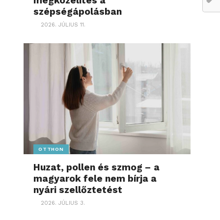
megközelítés a
szépségápolásban
2026. JÚLIUS 11.
OTTHON
Huzat, pollen és szmog – a
magyarok fele nem bírja a
nyári szellőztetést
2026. JÚLIUS 3.