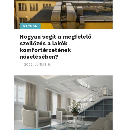
OTTHON
Hogyan segít a megfelelő
szellőzés a lakók
komfortérzetének
növelésében?
2026. JÚNIUS 9.