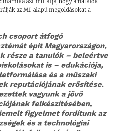
 dinamika azt mutatja, hogy a fiatalok
rálják az MI-alapú megoldásokat a
.
ch csoport átfogó
sztémát épít Magyarországon,
k része a tanulók – beleértve
iskolásokat is – edukációja,
letformálása és a műszaki
ek reputációjának erősítése.
ezettek vagyunk a jövő
iójának felkészítésében,
iemelt figyelmet fordítunk az
zségek és a technológiai