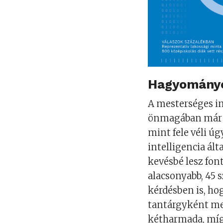
Hagyományo
A mesterséges in
önmagában már n
mint fele véli úg
intelligencia ál
kevésbé lesz fon
alacsonyabb, 45 
kérdésben is, ho
tantárgyként meg
kétharmada, míg 