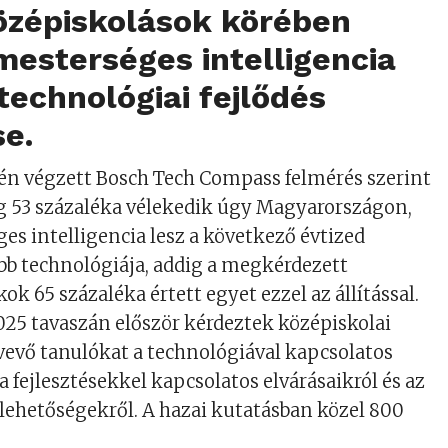
középiskolások körében
 mesterséges intelligencia
 technológiai fejlődés
e.
én végzett Bosch Tech Compass felmérés szerint
ág 53 százaléka vélekedik úgy Magyarországon,
es intelligencia lesz a következő évtized
b technológiája, addig a megkérdezett
ok 65 százaléka értett egyet ezzel az állítással.
25 tavaszán először kérdeztek középiskolai
evő tanulókat a technológiával kapcsolatos
a fejlesztésekkel kapcsolatos elvárásaikról és az
 lehetőségekről. A hazai kutatásban közel 800