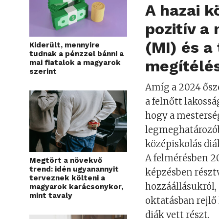
A hazai 
pozitív a
(MI) és a
Kiderült, mennyire
tudnak a pénzzel bánni a
megítélés
mai fiatalok a magyarok
szerint
Amíg a 2024 ősz
a felnőtt lakoss
hogy a mesterség
legmeghatározób
középiskolás diák
A felmérésben 20
Megtört a növekvő
trend: idén ugyanannyit
képzésben résztv
terveznek költeni a
hozzáállásukról, 
magyarok karácsonykor,
mint tavaly
oktatásban rejlő
diák vett részt.