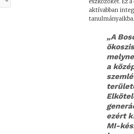
eszközöket. Ez a
aktívabban integ
tanulmányaikba
„A Bos
ökoszi
melyne
a közép
szemlé
terület
Elkötel
generác
ezért k
MI-kés