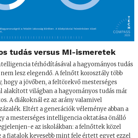
s tudás versus MI-ismeretek
telligencia térhódításával a hagyományos tudás
em lesz elegendő. A felnőtt korosztály több
y, hogy a jövőben, a feltörekvő mesterséges
tal alakított világban a hagyományos tudás már
tos. A diákoknál ez az arány valamivel
százalék. Eltért a generációk véleménye abban a
gy a mesterséges intelligencia oktatása önálló
jelenjen-e az iskolákban: a felnőttek közel
a fiatalok kevesebb mint fele értett egyet ezzel