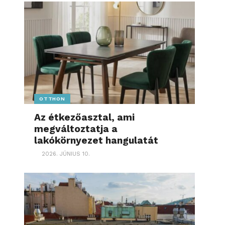
OTTHON
Az étkezőasztal, ami
megváltoztatja a
lakókörnyezet hangulatát
2026. JÚNIUS 10.