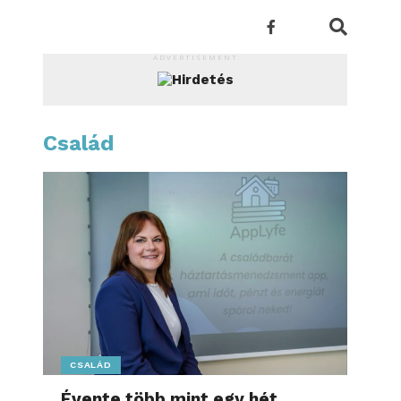
ADVERTISEMENT
Család
CSALÁD
Évente több mint egy hét