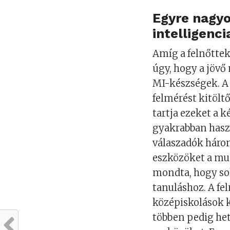
Egyre nagy
intelligenci
Amíg a felnőttek
úgy, hogy a jöv
MI-készségek. A 
felmérést kitölt
tartja ezeket a 
gyakrabban haszn
válaszadók háro
eszközöket a mu
mondta, hogy so
tanuláshoz. A fe
középiskolások 
többen pedig het