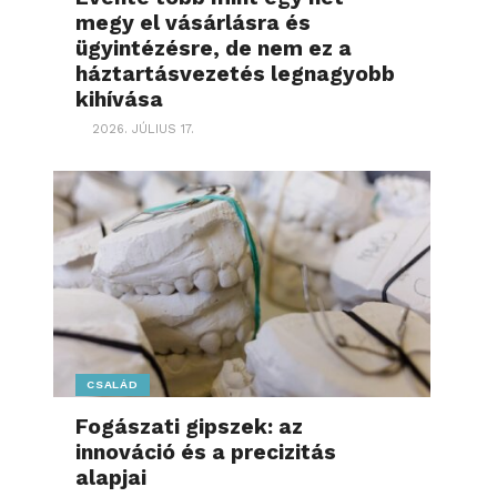
megy el vásárlásra és
ügyintézésre, de nem ez a
háztartásvezetés legnagyobb
kihívása
2026. JÚLIUS 17.
CSALÁD
Fogászati gipszek: az
innováció és a precizitás
alapjai