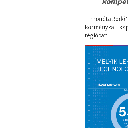
kompet
– mondta Bodó T
kormányzati kap
régióban.