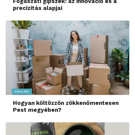
Fogászati gipszek: az innováció és a
precizitás alapjai
CSALÁD
Hogyan költözzön zökkenőmentesen
Pest megyében?