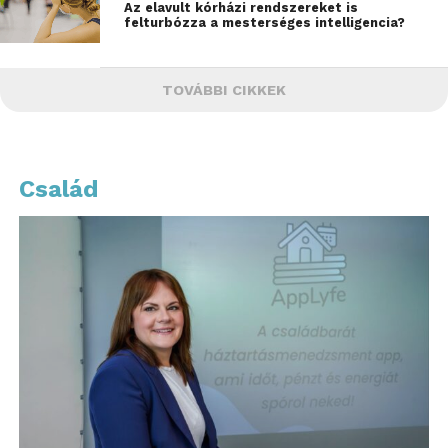
Az elavult kórházi rendszereket is
felturbózza a mesterséges intelligencia?
TOVÁBBI CIKKEK
Család