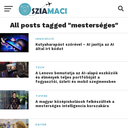
All posts tagged "mesterséges"
INNOVÁCIÓ
Kutyaharapást szőrével – AI javítja az AI
által írt kódot
TECH
A Lenovo bemutatja az AI-alapú eszközök
és élmények teljes portfólióját a
fogyasztói, üzleti és mobil szegmensben
TIPPEK
A magyar középiskolások felkészültek a
mesterséges intelligencia korszakára
EGYÉB