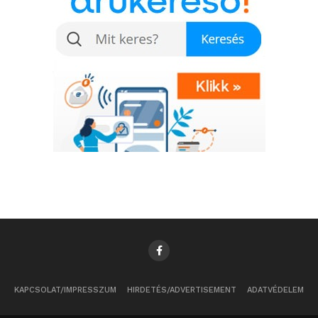
További friss híreket talál a
www.sziamaci.hu
főoldalán! Kövesse a technológiai híreket és
csatlakozzon hozzánk a
Facebookon
is!
KAPCSOLAT/IMPRESSZUM
HIRDETÉS/ADVERTISEMENT
ADATVÉDELEM