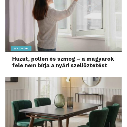
bőr, műbőr, flitteres, gyöngyös, nyomott mintás vagy
ragasztott díszítésű darabok általában nem valók a
szárítógépbe, ahogy a fürdőruhák és elasztikus
darabok esetében is jobb az óvatosság. A törölközők,
ágyneműk és pamutholmik viszont jól
illeszkedhetnek a gépi szárítási rutinba. A modern
hőszivattyús szárítógépek
DUAL Inverter Heat
OTTHON
Pump™
technológiával alacsonyabb hőmérsékleten
Huzat, pollen és szmog – a magyarok
és szenzoros szárítással segíthetnek abban, hogy a
fele nem bírja a nyári szellőztetést
szárításra alkalmas textíliák gyorsabban kerüljenek
vissza a használatba, ha épp nincs idő vagy hely a
teregetésre.
Így szólhat a nyár az állandó
mosás helyett a pihenésről
„Nyáron sok