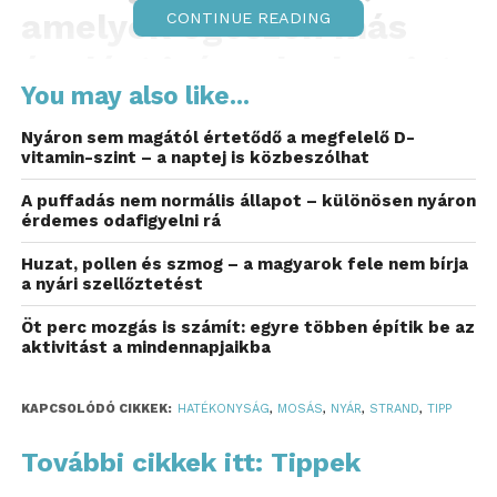
amelyek egészen más
CONTINUE READING
ápolást igényelnek, mint
You may also like...
az év más részében
Nyáron sem magától értetődő a megfelelő D-
használt darabok. Az LG
vitamin-szint – a naptej is közbeszólhat
Electronics Magyarország
A puffadás nem normális állapot – különösen nyáron
érdemes odafigyelni rá
(LG) szakértőjével
Huzat, pollen és szmog – a magyarok fele nem bírja
összegyűjtöttük, mire
a nyári szellőztetést
érdemes figyelni, hogy a
Öt perc mozgás is számít: egyre többen építik be az
aktivitást a mindennapjaikba
nyári ruháink és egyéb
textíliáink minél tovább
KAPCSOLÓDÓ CIKKEK:
HATÉKONYSÁG
,
MOSÁS
,
NYÁR
,
STRAND
,
TIPP
megőrizzék minőségüket
További cikkek itt: Tippek
és színüket.