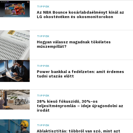
TIPPEK
Az NBA Bounce kosárlabdaélményt kínál az
„Az év legmelegebb
LG okostévéken és okosmonitorokon
hónapjaiban másféle
textíliákkal és egészen
TIPPEK
Hogyan válassz magadnak tökéletes
más ritmusban telik meg
műszempillát?
a szennyeskosár, mint az
év többi részében. Ennek
TIPPEK
Power bankkal a fedélzeten: amit érdemes
ellenére sokan nyáron
tudni utazás előtt
automatikusan ugyanúgy
mosnak. A napolajos
TIPPEK
28% kieső fókuszidő, 30%-os
törölközők, a klóros vagy
teljesítményromlás – ideje újragondolni az
irodát
sós vízzel érintkező
fürdőruhák, könnyen
TIPPEK
Ablaktisztítás: többről van szó, mint azt