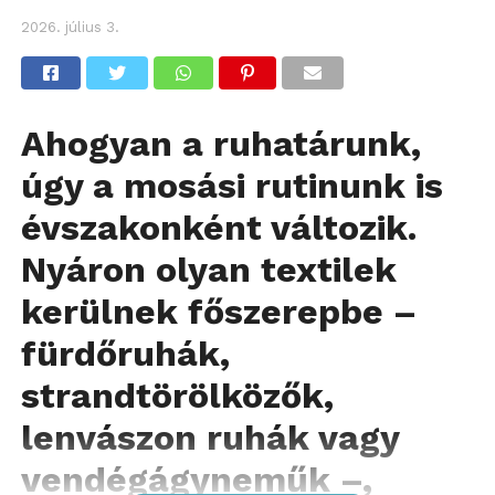
2026. július 3.
Ahogyan a ruhatárunk,
úgy a mosási rutinunk is
évszakonként változik.
Nyáron olyan textilek
kerülnek főszerepbe –
fürdőruhák,
strandtörölközők,
lenvászon ruhák vagy
vendégágyneműk –,