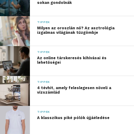
gyűrődő lenvászon
sokan gondolnák
darabok vagy a
gyakrabban cserélődő
TIPPEK
Milyen az oroszlán nő? Az asztrológia
vendégágyneműk
izgalmas világának tűzgömbje
azonban más-más
kezelést igényelnek. Egy
TIPPEK
Az online társkeresés kihívásai és
kis odafigyeléssel sokat
lehetőségei
tehetünk azért, hogy a
nyári ruhák és textíliák
TIPPEK
4 tévhit, amely feleslegesen növeli a
tovább megőrizzék a
vízszámlád
formájukat, tapintásukat
és színüket”
TIPPEK
A klasszikus piké pólók újjáéledése
– mondja Kékesi Martin, az LG háztartási