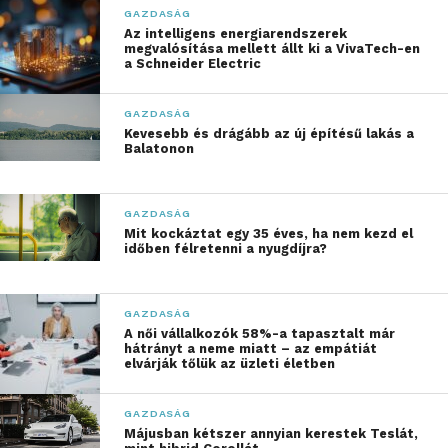
GAZDASÁG
olcsóbb lakótelepek drágultak nagyobb
Az intelligens energiarendszerek
mértékben, például a X. és a XX. kerületben.
megvalósítása mellett állt ki a VivaTech-en
a Schneider Electric
„A panelek eddig is a
GAZDASÁG
leginkább elérhető
Kevesebb és drágább az új építésű lakás a
Balatonon
ingatlantípusnak
számítottak a városi
GAZDASÁG
lakáspiacon, ezért
Mit kockáztat egy 35 éves, ha nem kezd el
időben félretenni a nyugdíjra?
folyamatosan erős
kereslet mutatkozott
GAZDASÁG
irántuk. Az Otthon Start
A női vállalkozók 58%-a tapasztalt már
hátrányt a neme miatt – az empátiát
Program kínálta kedvező
elvárják tőlük az üzleti életben
hitelfelvételi lehetőség
GAZDASÁG
azonban már nyáron sok
Májusban kétszer annyian kerestek Teslát,