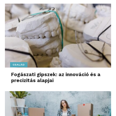
átlagosan 807 ezer forintot kérnek egy
négyzetméterért.
Az árak alakulása az elmúlt évhez képest is
figyelemre méltó dinamikát mutat a téglalakások
esetében is. Az előző év azonos időszakához
viszonyítva 23,3 százalékot nőttek az árak ebben a
szegmensben. A legtöbb városrészben
kétszámjegyű áremelkedés az irányadó – csak a
XVII. és a XVIII. kerületben nem nőttek az árak –,
CSALÁD
míg a kiugró, 35 százalékot meghaladó
Fogászati gipszek: az innováció és a
áremelkedés az I. és a XIX. kerületben fordult elő.
precizitás alapjai
Budapesten a használt házak átlagosan 815 ezer
forintos négyzetméteráron cseréltek tulajdonost
az év első kilenc hónapjában. A budai és a külső
pesti kerületek között továbbra is jelentős
különbség figyelhető meg: Budán többnyire