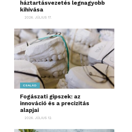
háztartásvezetés legnagyobb
kihívása
2026. JÚLIUS 17.
CSALÁD
Fogászati gipszek: az
innováció és a precizitás
alapjai
2026. JÚLIUS 12.