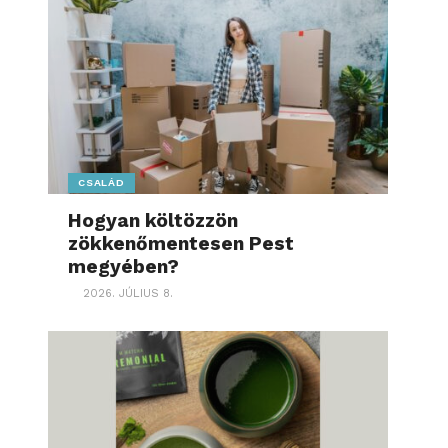
CSALÁD
Hogyan költözzön
zökkenőmentesen Pest
megyében?
2026. JÚLIUS 8.