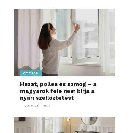
OTTHON
Huzat, pollen és szmog – a
magyarok fele nem bírja a
nyári szellőztetést
2026. JÚLIUS 3.