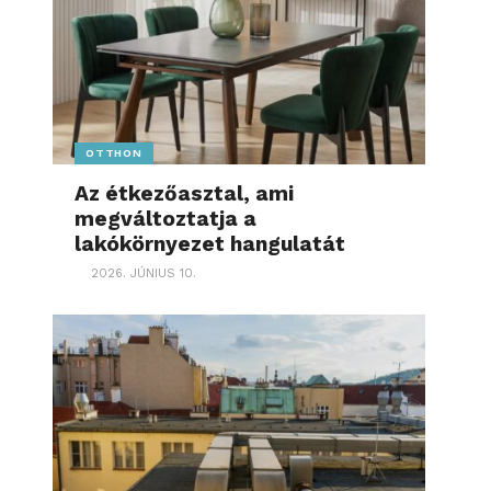
OTTHON
Az étkezőasztal, ami
megváltoztatja a
lakókörnyezet hangulatát
2026. JÚNIUS 10.