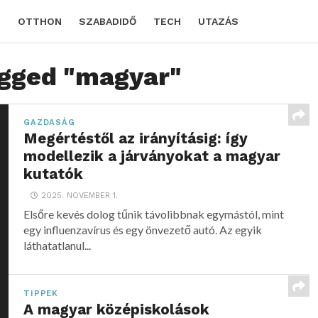
D
OTTHON
SZABADIDŐ
TECH
UTAZÁS
agged "magyar"
GAZDASÁG
Megértéstől az irányításig: így
modellezik a járványokat a magyar
kutatók
2025. NOVEMBER 1.
Elsőre kevés dolog tűnik távolibbnak egymástól, mint
egy influenzavírus és egy önvezető autó. Az egyik
láthatatlanul...
TIPPEK
A magyar középiskolások