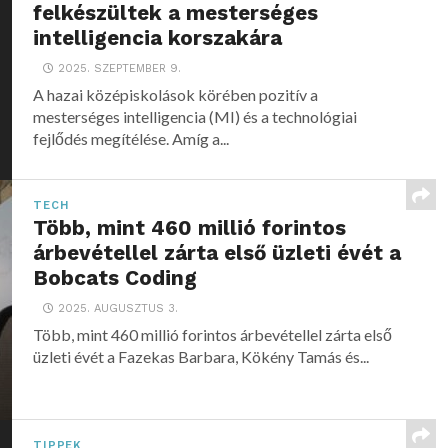
felkészültek a mesterséges
intelligencia korszakára
2025. SZEPTEMBER 9.
A hazai középiskolások körében pozitív a
mesterséges intelligencia (MI) és a technológiai
fejlődés megítélése. Amíg a...
TECH
Több, mint 460 millió forintos
árbevétellel zárta első üzleti évét a
Bobcats Coding
2025. AUGUSZTUS 3.
Több, mint 460 millió forintos árbevétellel zárta első
üzleti évét a Fazekas Barbara, Kökény Tamás és...
TIPPEK