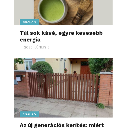
CSALÁD
Túl sok kávé, egyre kevesebb
energia
2026. JÚNIUS 8.
CSALÁD
Az új generációs kerítés: miért