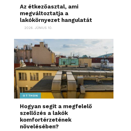
Az étkezőasztal, ami
megváltoztatja a
lakókörnyezet hangulatát
2026. JÚNIUS 10.
OTTHON
Hogyan segít a megfelelő
szellőzés a lakók
komfortérzetének
növelésében?