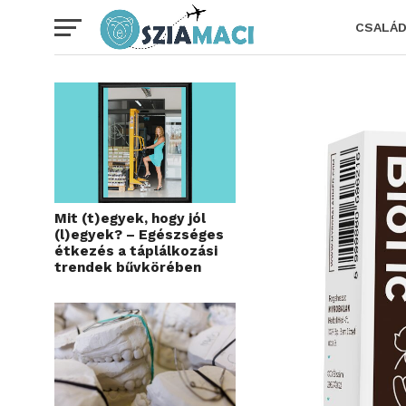
CSALÁ
Mit (t)egyek, hogy jól
(l)egyek? – Egészséges
étkezés a táplálkozási
trendek bűvkörében