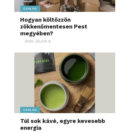
CSALÁD
Hogyan költözzön
zökkenőmentesen Pest
megyében?
2026. JÚLIUS 8.
CSALÁD
Túl sok kávé, egyre kevesebb
energia