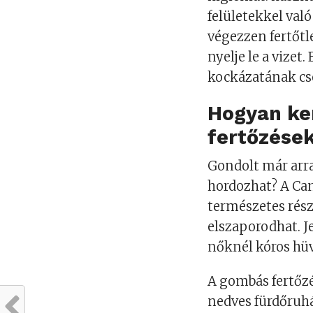
felületekkel val
végezzen fertőtle
nyelje le a vizet
kockázatának cs
Hogyan ke
fertőzése
Gondolt már arra
hordozhat? A Can
természetes rés
elszaporodhat. J
nőknél kóros hüve
A gombás fertőzé
nedves fürdőruhá