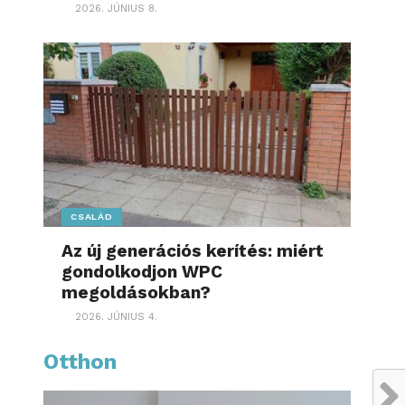
2026. JÚNIUS 8.
CSALÁD
Az új generációs kerítés: miért
gondolkodjon WPC
megoldásokban?
2026. JÚNIUS 4.
Otthon