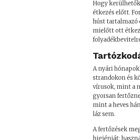
Hogy kerülhetők
étkezés előtt. Fo
húst tartalmazó é
mielőtt ott étke
folyadékbevitelr
Tartózkodá
A nyári hónapok
strandokon és k
vírusok, mint a n
gyorsan fertőzne
mint a heves há
láz sem.
A fertőzések meg
higiéniát: haszná