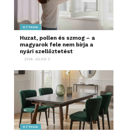
OTTHON
Huzat, pollen és szmog – a
magyarok fele nem bírja a
nyári szellőztetést
2026. JÚLIUS 3.
OTTHON