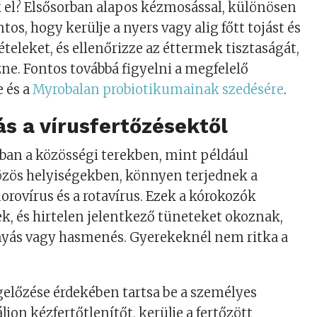
 el? Elsősorban alapos kézmosással, különösen
ntos, hogy kerülje a nyers vagy alig főtt tojást és
teleket, és ellenőrizze az éttermek tisztaságát,
zne. Fontos továbbá figyelni a megfelelő
e és a
Myrobalan probiotikumainak szedésére
.
s a vírusfertőzésektől
ban a közösségi terekben, mint például
özös helyiségekben, könnyen terjednek a
orovírus és a rotavírus. Ezek a kórokozók
k, és hirtelen jelentkező tüneteket okoznak,
nyás vagy hasmenés. Gyerekeknél nem ritka a
előzése érdekében tartsa be a személyes
ljon kézfertőtlenítőt, kerülje a fertőzött