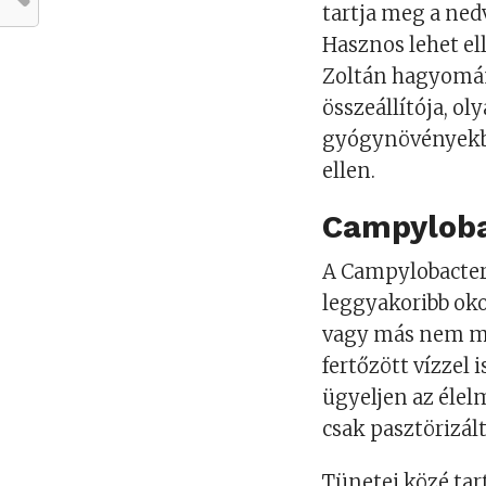
tartja meg a ned
Hasznos lehet el
Zoltán hagyomán
összeállítója, o
gyógynövényekbő
ellen.
Campylobac
A Campylobacter
leggyakoribb ok
vagy más nem meg
fertőzött vízzel
ügyeljen az élel
csak pasztörizál
Tünetei közé tar