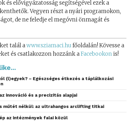
ok és elővigyázatosság segítségével ezek a
kenthetők. Vegyen részt a nyári programokon,
ságot, de ne feledje el megóvni önmagát és
ket talál a
www.sziamaci.hu
főoldalán! Kövesse a
eket és csatlakozzon hozzánk a
Facebookon
is!
ike...
 jól (l)egyek? – Egészséges étkezés a táplálkozási
en
az innováció és a precizitás alapjai
 műtét nélkül: az ultrahangos arclifting titkai
ép az intézmények falai közül