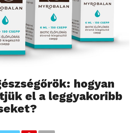
gészségőrök: hogyan
tjük el a leggyakoribb
seket?