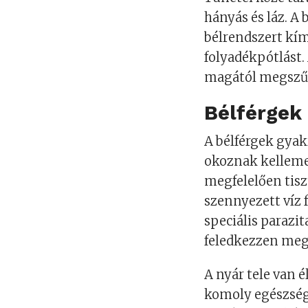
hányás és láz. A 
bélrendszert kím
folyadékpótlást.
magától megszű
Bélférgek
A bélférgek gyak
okoznak kelleme
megfelelően tisz
szennyezett víz 
speciális parazi
feledkezzen meg 
A nyár tele van é
komoly egészségü