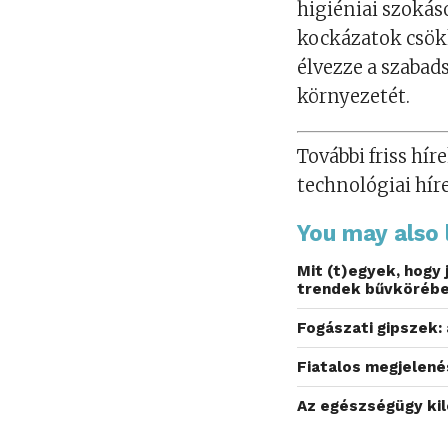
higiéniai szokás
kockázatok csök
élvezze a szabad
környezetét.
További friss híre
technológiai hír
You may also l
Mit (t)egyek, hogy
trendek bűvköréb
Fogászati gipszek: 
Fiatalos megjelenés
Az egészségügy kil