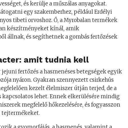
vességet, és kerülje a műszálas anyagokat.
látogatni egy szakemberhez, például Erdélyi
yos tibeti orvoshoz. Ő, a Myrobalan termékek
lyan készítményeket kínál, amik
l állnak, és segíthetnek a gombás fertőzések
ter: amit tudnia kell
 jejuni fertőzés a hasmenéses betegségek egyik
ozója nyáron. Gyakran szennyezett csirkehús
felelően kezelt élelmiszer útján terjed, de a
 is kapcsolatos lehet. Ennek elkerülésére mindig
miszerek megfelelő hőkezelésére, és fogyasszon
t tejtermékeket.
tozik a gyomorfájás, a hasmenés, valamint a