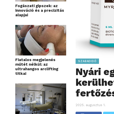
Fogászati gipszek: az
innováció és a precizitás
alapjai
Fiatalos megjelenés
SZABADIDŐ
műtét nélkül: az
Nyári e
ultrahangos arclifting
titkai
kerülhe
fertőzé
2025. augusztus 1.