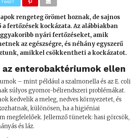
TWEET
apok rengeteg örömet hoznak, de sajnos
 a fertőzések kockázata. Az alábbiakban
eggyakoribb nyári fertőzéseket, amik
hetnek az egészségre, és néhány egyszerű
sztunk, amikkel csökkentheti a kockázatot.
 az enterobaktériumok ellen
umok – mint például a szalmonella és az E. coli
ak súlyos gyomor-bélrendszeri problémákat.
ok kedvelik a meleg, nedves környezetet, és
ozhatnak, különösen, ha a higiéniai
 megfelelőek. Jellemző tünetek: hasi görcsök,
ányás és láz.