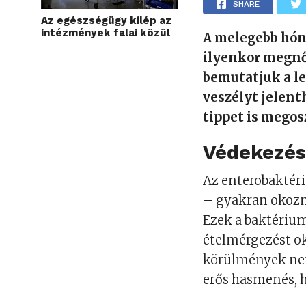
SHARE
Az egészségügy kilép az
intézmények falai közül
A melegebb hón
ilyenkor megnő
bemutatjuk a l
veszélyt jelent
tippet is mego
Védekezés
Az enterobaktéri
– gyakran okozn
Ezek a baktérium
ételmérgezést ok
körülmények nem
erős hasmenés, h