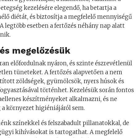
betegség kezelésére elegendő, ha betartja a
élő diétát, és biztosítja a megfelelő mennyiségű
 A legtöbb esetben a fertőzés néhány nap alatt
nik.
 és megelőzésük
ran előfordulnak nyáron, és szinte észrevétlenül
tlen tüneteket. A fertőzés alapvetően a nem
tított zöldségek, gyümölcsök, nyers húsok és
fogyasztásával történhet. Kezelésük során fontos
taellenes készítményeket alkalmazni, és ne
a környezet higiéniájáról sem.
lénk színekkel és felszabadult pillanatokkal, de
gyi kihívásokat is tartogathat. A megfelelő