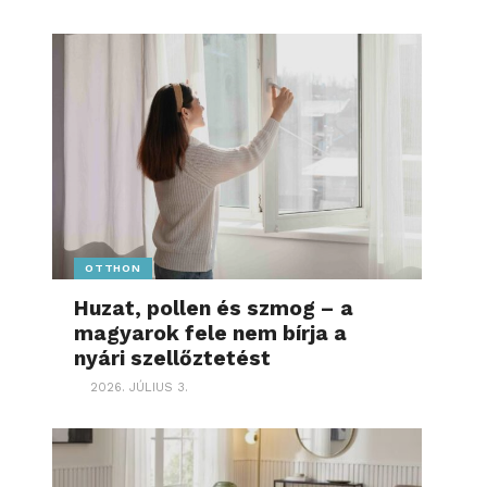
OTTHON
Huzat, pollen és szmog – a
magyarok fele nem bírja a
nyári szellőztetést
2026. JÚLIUS 3.