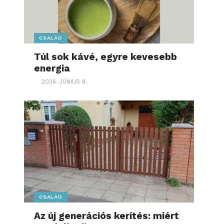
CSALÁD
Túl sok kávé, egyre kevesebb
energia
2026. JÚNIUS 8.
CSALÁD
Az új generációs kerítés: miért