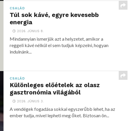
CSALÁD
Túl sok kávé, egyre kevesebb
energia
2026. JÚNIUS 8.
Mindannyian ismerjük azt a helyzetet, amikor a
reggeli kávé nélkül el sem tudjuk képzelni, hogyan
indulnánk...
CSALÁD
Különleges előételek az olasz
gasztronómia világából
2026. JÚNIUS 3.
A vendégek fogadása sokkal egyszerűbb lehet, ha az
ember tudja, mivel lepheti meg őket. Biztosan ön...