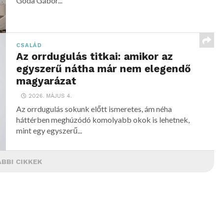
Goda Gábor...
CSALÁD
Az orrdugulás titkai: amikor az
egyszerű nátha már nem elegendő
magyarázat
2026. MÁJUS 4.
Az orrdugulás sokunk előtt ismeretes, ám néha
háttérben meghúzódó komolyabb okok is lehetnek,
mint egy egyszerű...
BBI CIKKEK