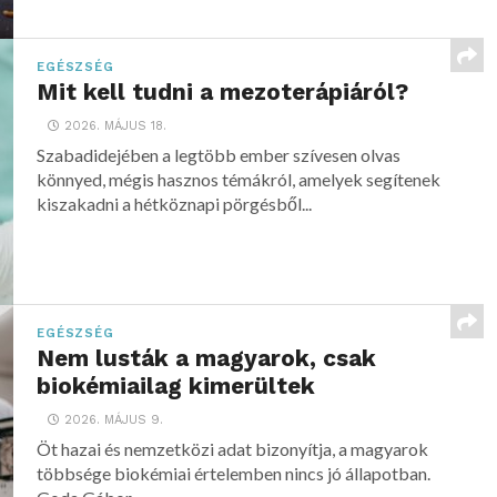
EGÉSZSÉG
Mit kell tudni a mezoterápiáról?
2026. MÁJUS 18.
Szabadidejében a legtöbb ember szívesen olvas
könnyed, mégis hasznos témákról, amelyek segítenek
kiszakadni a hétköznapi pörgésből...
EGÉSZSÉG
Nem lusták a magyarok, csak
biokémiailag kimerültek
2026. MÁJUS 9.
Öt hazai és nemzetközi adat bizonyítja, a magyarok
többsége biokémiai értelemben nincs jó állapotban.