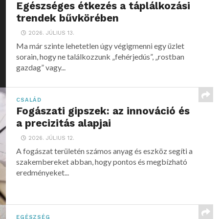
Egészséges étkezés a táplálkozási
trendek bűvkörében
2026. JÚLIUS 13.
Ma már szinte lehetetlen úgy végigmenni egy üzlet
sorain, hogy ne találkozzunk „fehérjedús”, „rostban
gazdag” vagy...
CSALÁD
Fogászati gipszek: az innováció és
a precizitás alapjai
2026. JÚLIUS 12.
A fogászat területén számos anyag és eszköz segíti a
szakembereket abban, hogy pontos és megbízható
eredményeket...
EGÉSZSÉG