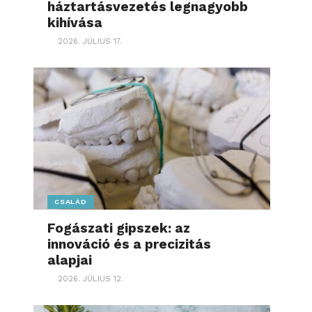
háztartásvezetés legnagyobb
kihívása
2026. JÚLIUS 17.
CSALÁD
Fogászati gipszek: az
innováció és a precizitás
alapjai
2026. JÚLIUS 12.