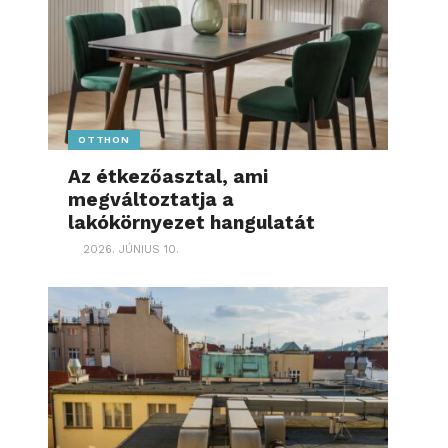
OTTHON
Az étkezőasztal, ami
megváltoztatja a
lakókörnyezet hangulatát
2026. JÚNIUS 10.