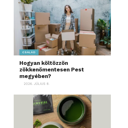
CSALÁD
Hogyan költözzön
zökkenőmentesen Pest
megyében?
2026. JÚLIUS 8.