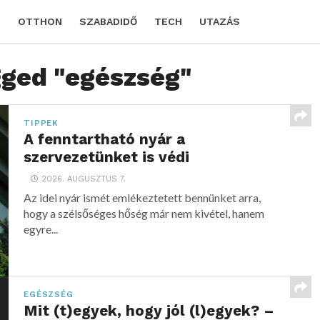
D
OTTHON
SZABADIDŐ
TECH
UTAZÁS
gged "egészség"
TIPPEK
A fenntartható nyár a
szervezetünket is védi
2026. AUGUSZTUS 7.
Az idei nyár ismét emlékeztetett bennünket arra,
hogy a szélsőséges hőség már nem kivétel, hanem
egyre...
EGÉSZSÉG
Mit (t)egyek, hogy jól (l)egyek? –