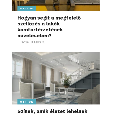
OTTHON
Hogyan segít a megfelelő
szellőzés a lakók
komfortérzetének
növelésében?
2026. JÚNIUS 9.
OTTHON
Színek, amik életet lehelnek