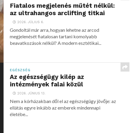
Fiatalos megjelenés műtét nélkül:
az ultrahangos arclifting titkai
2026. JÚLIUS 6.
Gondoltál már arra, hogyan lehetne az arcod
megjelenését fiatalosan tartani komolyabb
beavatkozások nélkül? A modern esztétikai...
EGÉSZSÉG
Az egészségügy kilép az
intézmények falai közül
2026. JÚNIUS 13.
Nem a kórházakban dől el az egészségügy jövője: az
ellátás egyre inkább az emberek mindennapi
életébe...