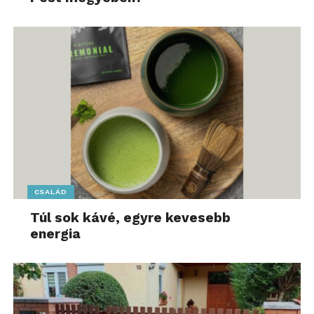
CSALÁD
Túl sok kávé, egyre kevesebb
energia