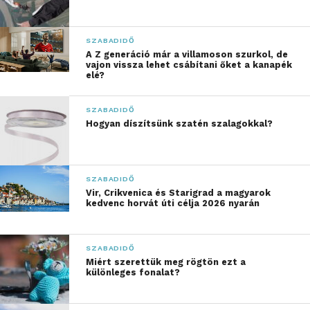
A játékokhoz nincs szükség különleges eszközökre.
SZABADIDŐ
Akár egy narancsszínű madzag és néhány mágnes is
A Z generáció már a villamoson szurkol, de
elegendő ahhoz, hogy egy játék maratoni
vajon vissza lehet csábítani őket a kanapék
elé?
nevetésben végződjön. Az apróbb szituációk is
képesek nagy derültséget okozni, különösen, ha jól
SZABADIDŐ
időzített a feladat. A közös élmények pedig
Hogyan díszítsünk szatén szalagokkal?
összekovácsolják a társaságot.
Hogyan köthetnek össze
SZABADIDŐ
generációkat?
Vir, Crikvenica és Starigrad a magyarok
kedvenc horvát úti célja 2026 nyarán
A party játékok másik izgalmas előnye, hogy
képesek közelebb hozni egymáshoz a különféle
generációkat. Elképzelted már, mekkora
SZABADIDŐ
Miért szerettük meg rögtön ezt a
meglepetést okoz, amikor a nagyszülők váratlan
különleges fonalat?
tudást villantanak a mémekből? E játékok közös
élményeket teremtenek, így bárki bekapcsolódhat,