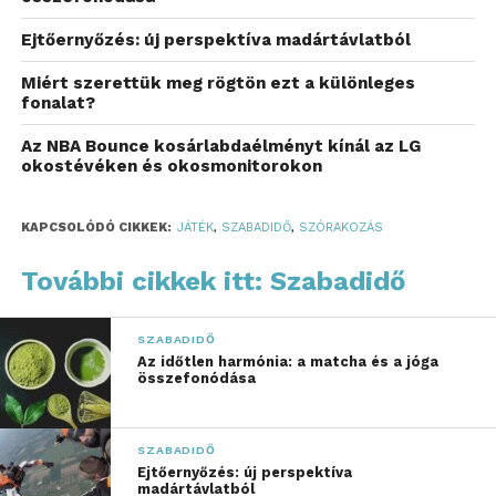
Ezek a játékok nincsenek tele nehéz szabályokkal,
Ejtőernyőzés: új perspektíva madártávlatból
így minden résztvevő gyorsan bele tud vágni a
Miért szerettük meg rögtön ezt a különleges
mókába. Meglehet, hogy már tapasztaltad, milyen
fonalat?
könnyen magával ragadja a társaságot egy-egy jó
humorú játék.
Az NBA Bounce kosárlabdaélményt kínál az LG
okostévéken és okosmonitorokon
Nevess őszintén és lazán
KAPCSOLÓDÓ CIKKEK:
JÁTÉK
,
SZABADIDŐ
,
SZÓRAKOZÁS
A party játékok egyik előnye, hogy segítenek
feloldani a kezdeti feszültséget a csapatban.
További cikkek itt: Szabadidő
Gondoltál már arra, hogy a nevetés mennyire
megkönnyíti az hangulat oldását a baráti
SZABADIDŐ
társaságokban?
Az időtlen harmónia: a matcha és a jóga
összefonódása
Éppen ezért kedveltek azok a játékok, amelyek
gyors, vidám és néha meghökkentő feladatokat
SZABADIDŐ
kínálnak. Ki ne élvezne egy olyan összejövetelt,
Ejtőernyőzés: új perspektíva
amely tele van vicces helyzetekkel?
madártávlatból