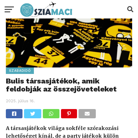
SZABADIDŐ
Bulis társasjátékok, amik
feldobják az összejöveteleket
2025. július 16.
A társasjátékok világa sokféle szórakozási
lehetőséget kínál, de a party játékok külön