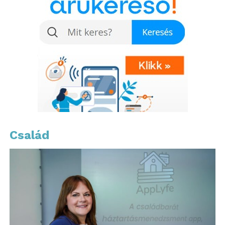
A Reflexshop kínálatában garantáltan találsz majd
olyan társasjátékokat, amelyekkel a közös élmények
maradandóvá válnak. Az ő ajánlataik kifejezetten
azoknak szólnak, akik szeretik az aktív
kikapcsolódást és a közös szórakozást.
További friss híreket talál a
www.sziamaci.hu
főoldalán! Kövesse a technológiai híreket és
csatlakozzon hozzánk a
Facebookon
is!
Család