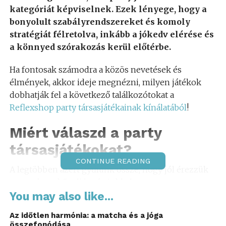
kategóriát képviselnek. Ezek lényege, hogy a
bonyolult szabályrendszereket és komoly
stratégiát félretolva, inkább a jókedv elérése és
a könnyed szórakozás kerül előtérbe.
Ha fontosak számodra a közös nevetések és
élmények, akkor ideje megnézni, milyen játékok
dobhatják fel a következő találkozótokat a
Reflexshop party társasjátékainak kínálatából
!
Miért válaszd a party
társasjátékokat?
CONTINUE READING
A legtöbben azért gyűlünk össze, hogy jól érezzük
magunkat a közeli barátainkkal vagy
családtagjainkkal. Egy jól megválasztott party
You may also like...
társasjáték tökéletesen összekovácsolja a társaságot,
Az időtlen harmónia: a matcha és a jóga
hiszen mindenkiből előhozza a játékos énjét.
összefonódása