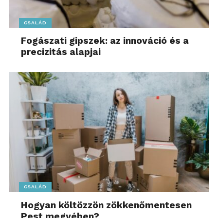
CSALÁD
Fogászati gipszek: az innováció és a
precizitás alapjai
CSALÁD
Hogyan költözzön zökkenőmentesen
Pest megyében?