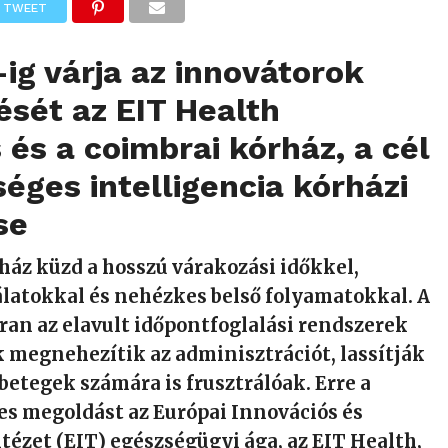
TWEET
ig várja az innovátorok
ését az EIT Health
 és a coimbrai kórház, a cél
éges intelligencia kórházi
se
ház küzd a hosszú várakozási időkkel,
latokkal és nehézkes belső folyamatokkal. A
an az elavult időpontfoglalási rendszerek
 megnehezítik az adminisztrációt, lassítják
a betegek számára is frusztrálóak. Erre a
es megoldást az Európai Innovációs és
tézet (EIT) egészségügyi ága, az EIT Health,