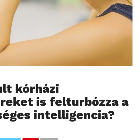
ult kórházi
reket is felturbózza a
éges intelligencia?