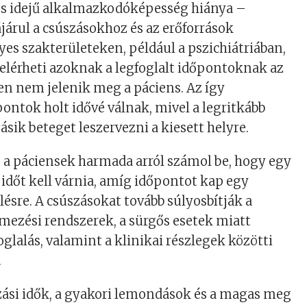
ós idejű alkalmazkodóképesség hiánya –
járul a csúszásokhoz és az erőforrások
yes szakterületeken, például a pszichiátriában,
 elérheti azoknak a legfoglalt időpontoknak az
n nem jelenik meg a páciens. Az így
pontok holt idővé válnak, mivel a legritkább
ásik beteget leszervezni a kiesett helyre.
a páciensek harmada arról számol be, hogy egy
 időt kell várnia, amíg időpontot kap egy
lésre. A csúszásokat tovább súlyosbítják a
ezési rendszerek, a sürgős esetek miatt
glalás, valamint a klinikai részlegek közötti
.
zási idők, a gyakori lemondások és a magas meg