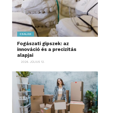
CSALÁD
Fogászati gipszek: az
innováció és a precizitás
alapjai
2026. JÚLIUS 12.