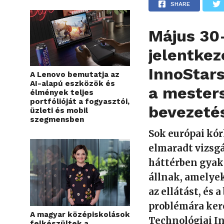
SHARE
Május 30-
jelentkez
InnoStars
A Lenovo bemutatja az
AI-alapú eszközök és
a mesters
élmények teljes
portfólióját a fogyasztói,
bevezeté
üzleti és mobil
szegmensben
Sok európai kór
elmaradt vizsgá
háttérben gyakr
állnak, amelyek
az ellátást, és 
problémára ker
A magyar középiskolások
Technológiai In
felkészültek a