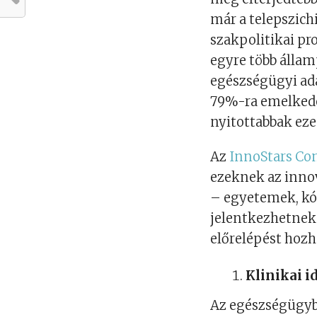
már a telepszichi
szakpolitikai p
egyre több állam
egészségügyi ada
79%-ra emelkede
nyitottabbak eze
Az
InnoStars Co
ezeknek az inno
– egyetemek, kó
jelentkezhetnek
előrelépést hozh
Klinikai 
Az egészségügyb