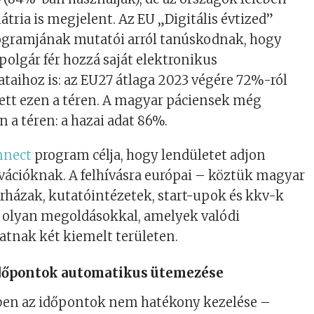
átria is megjelent. Az EU „Digitális évtized”
rogramjának mutatói arról tanúskodnak, hogy
polgár fér hozzá saját elektronikus
taihoz is: az EU27 átlaga 2023 végére 72%-ról
tt ezen a téren. A magyar páciensek még
n a téren: a hazai adat 86%.
nnect
program célja, hogy lendületet adjon
vációknak. A felhívásra európai – köztük magyar
rházak, kutatóintézetek, start-upok és kkv-k
 olyan megoldásokkal, amelyek valódi
atnak két kiemelt területen.
időpontok automatikus ütemezése
en az időpontok nem hatékony kezelése –