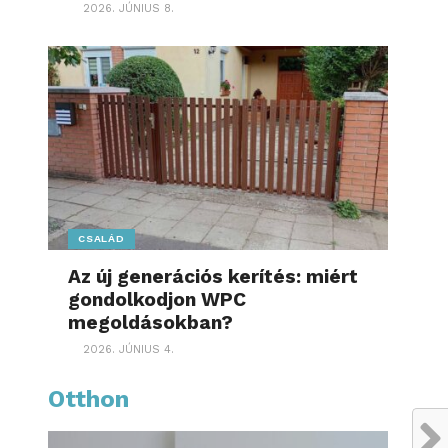
2026. JÚNIUS 8.
CSALÁD
Az új generációs kerítés: miért
gondolkodjon WPC
megoldásokban?
2026. JÚNIUS 4.
Otthon