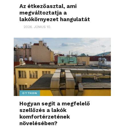
Az étkezőasztal, ami
megváltoztatja a
lakókörnyezet hangulatát
2026. JÚNIUS 10.
OTTHON
Hogyan segít a megfelelő
szellőzés a lakók
komfortérzetének
növelésében?