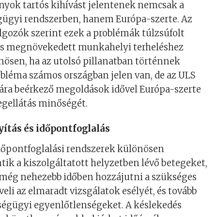
nyok tartós kihívást jelentenek nemcsak a
ügyi rendszerben, hanem Európa-szerte. Az
gozók szerint ezek a problémák túlzsúfolt
s megnövekedett munkahelyi terheléshez
ösen, ha az utolsó pillanatban történnek
obléma számos országban jelen van, de az ULS
sára beérkező megoldások idővel Európa-szerte
tegellátás minőségét.
ítás és időpontfoglalás
dőpontfoglalási rendszerek különösen
tik a kiszolgáltatott helyzetben lévő betegeket,
még nehezebb időben hozzájutni a szükséges
veli az elmaradt vizsgálatok esélyét, és tovább
ségügyi egyenlőtlenségeket. A késlekedés