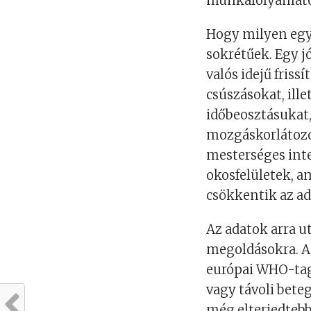
munkafolyamatot
Hogy milyen egy
sokrétűek. Egy j
valós idejű friss
csúszásokat, ille
időbeosztásukat,
mozgáskorlátozo
mesterséges inte
okosfelületek, 
csökkentik az ad
Az adatok arra u
megoldásokra. A 
európai WHO-ta
vagy távoli bete
még elterjedtebb