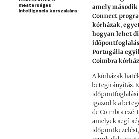
mesterséges
amely második 
intelligencia korszakára
Connect progra
kórházak, egyet
hogyan lehet di
időpontfoglalá
Portugália egyi
Coimbra kórház
A kórházak haték
betegirányítás. 
időpontfoglalási
igazodik a beteg
de Coimbra ezért
amelyek segítség
időpontkezelést, 