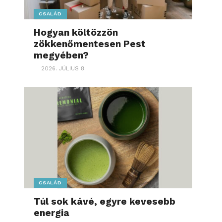
CSALÁD
Hogyan költözzön
zökkenőmentesen Pest
megyében?
2026. JÚLIUS 8.
CSALÁD
Túl sok kávé, egyre kevesebb
energia