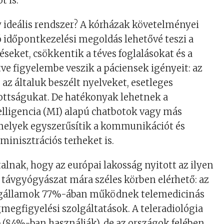
 is.
 ideális rendszer? A kórházak követelményei
ó időpontkezelési megoldás lehetővé teszi a
ítéseket, csökkentik a téves foglalásokat és a
tve figyelembe veszik a páciensek igényeit: az
 az általuk beszélt nyelveket, esetleges
ttságukat. De hatékonyak lehetnek a
lligencia (MI) alapú chatbotok vagy más
amelyek egyszerűsítik a kommunikációt és
minisztrációs terheket is.
talnak, hogy az európai lakosság nyitott az ilyen
távgyógyászat mára széles körben elérhető: az
gállamok 77%-ában működnek telemedicinás
gmegfigyelési szolgáltatások. A teleradiológia
 (84%-ban használják), de az országok felében