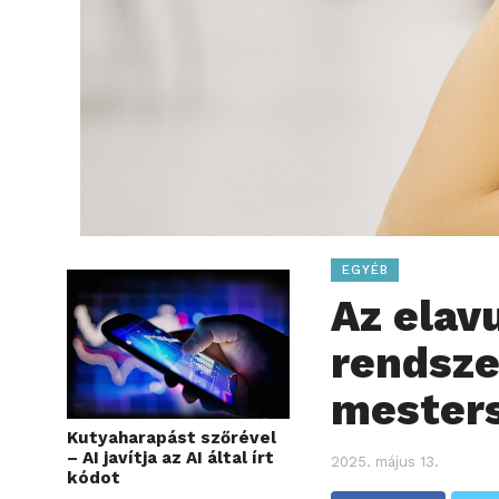
EGYÉB
Az elav
rendsze
mesters
Kutyaharapást szőrével
– AI javítja az AI által írt
2025. május 13.
kódot