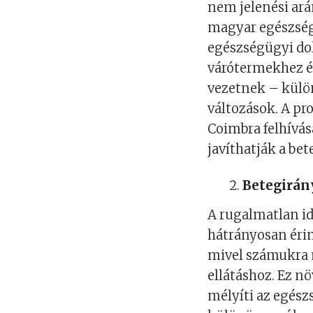
nem jelenési ará
magyar egészség
egészségügyi dol
várótermekhez é
vezetnek – külön
változások. A pr
Coimbra felhívá
javíthatják a be
Betegirány
A rugalmatlan i
hátrányosan érin
mivel számukra 
ellátáshoz. Ez nö
mélyíti az egész