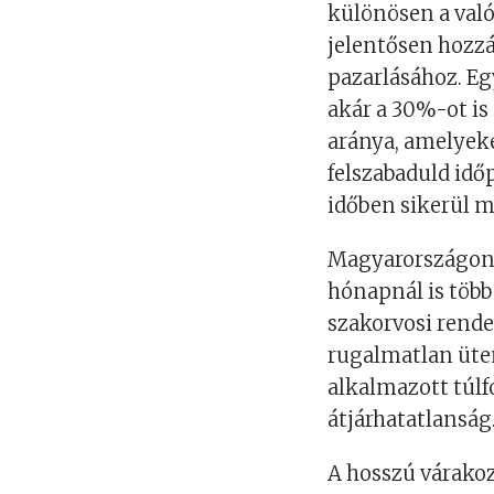
különösen a val
jelentősen hozzá
pazarlásához. Eg
akár a 30%-ot is
aránya, amelyeke
felszabaduld idő
időben sikerül m
Magyarországon 
hónapnál is több
szakorvosi rende
rugalmatlan ütem
alkalmazott túlfo
átjárhatatlanság
A hosszú várako