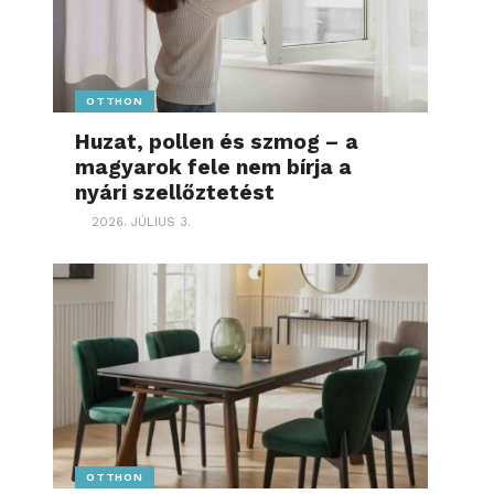
OTTHON
Huzat, pollen és szmog – a
magyarok fele nem bírja a
nyári szellőztetést
2026. JÚLIUS 3.
OTTHON