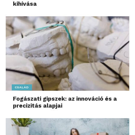
következett be. A JabJab digitális marketing
kihívása
ügynökség legfrissebb elemzése szerint a forgalom
nemhogy stabil maradt, de több területen
látványosan nőtt is 2025 negyedik negyedévében.
Az
AI Traffic Index vizsgálat
– melyet az ügynökség
negyedévente elkészít – 12 szegmens adatait
dolgozza fel, a hírportáloktól a piactereken és
elektronikai webáruházakon át egészen a
drogériákig és szállásaggregátorokig. A korábbi 6-ról
12-re bővített mintában visszatükröződik az előző
kutatási eredmény: a mesterséges intelligencia
CSALÁD
eszközök szerepe egyre meghatározóbb, de nem
vesznek el forgalmat a weboldalaktól, sokkal inkább
Fogászati gipszek: az innováció és a
precizitás alapjai
új típusú csatornát nyitnak.