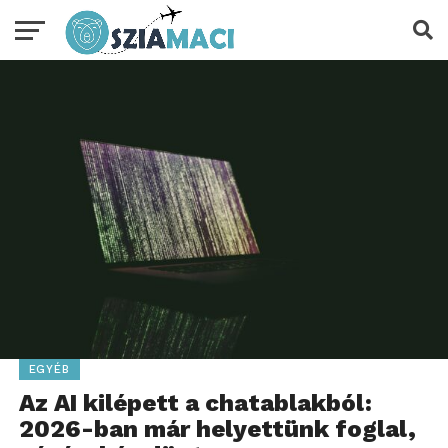
EGYÉB
Az AI kilépett a chatablakból:
2026-ban már helyettünk foglal,