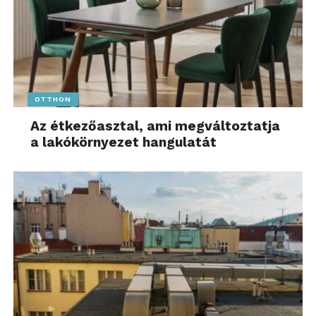
hibás adatsorok alapján hozott AI-döntések, a
felelősségi körök elmosódása, az érzékeny adatok
nem megfelelő kezelése, a külső API-k felé történő
véletlen adatszivárgás, valamint a reasoning (érvelés)
hibái lehetnek.
OTTHON
„A vállalatoknak most
Az étkezőasztal, ami megváltoztatja
kell eldönteniük, milyen
a lakókörnyezet hangulatát
mértékben adnak át
jogköröket az
agenteknek, és hol
tartják meg az emberi
kontrollt. A ‘human-in-
the-loop’ megoldás lesz
az egyik legfontosabb