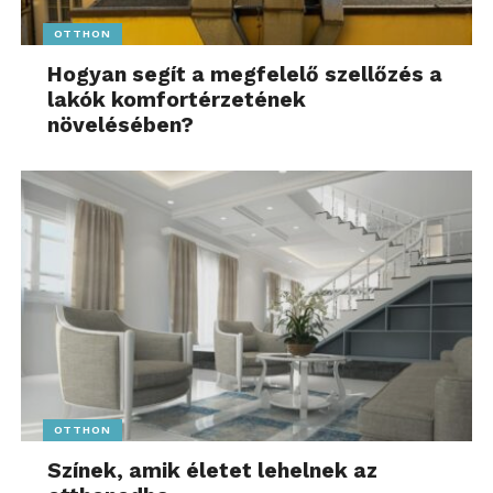
védekezési pont”
OTTHON
Hogyan segít a megfelelő szellőzés a
– hangsúlyozza Geiger Tamás.
lakók komfortérzetének
növelésében?
OTTHON
Nem a jövő, ez már a jelen: aki
Színek, amik életet lehelnek az