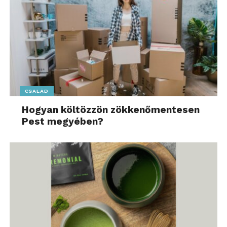
CSALÁD
Hogyan költözzön zökkenőmentesen
Pest megyében?
Az AI a karácsonyi vásárlásba is
belépett
Az év eleji februári és májusi forgalmi csúcsok után
2025 szeptemberében újabb, kiemelkedő hullám
érkezett. Ez azt mutatja, hogy a felhasználók már
nemcsak az azonnali problémák megoldásához
használják az AI-t, hanem komplexebb élethelyzetek