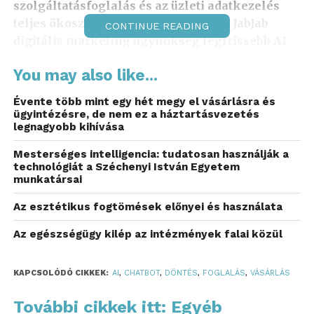
szolgáltatásfoglalás és az üzleti adatkezelés
teljes ökoszisztémáját is – derül ki a JabJab
CONTINUE READING
digitális marketing ügynökség legfrissebb AI
Traffic Index elemzéséből.
You may also like...
„A következő nagy
Évente több mint egy hét megy el vásárlásra és
ügyintézésre, de nem ez a háztartásvezetés
digitális forradalom nem
legnagyobb kihívása
a chatbotokról, hanem az
Mesterséges intelligencia: tudatosan használják a
autonóm AI-agentekről
technológiát a Széchenyi István Egyetem
munkatársai
szól, amelyek maguktól
Az esztétikus fogtömések előnyei és használata
keresnek, választanak,
Az egészségügy kilép az intézmények falai közül
foglalnak, vásárolnak és
üzleti döntéseket
KAPCSOLÓDÓ CIKKEK:
AI
,
CHATBOT
,
DÖNTÉS
,
FOGLALÁS
,
VÁSÁRLÁS
készítenek elő. Mindez
További cikkek itt: Egyéb
azt jelenti, hogy a