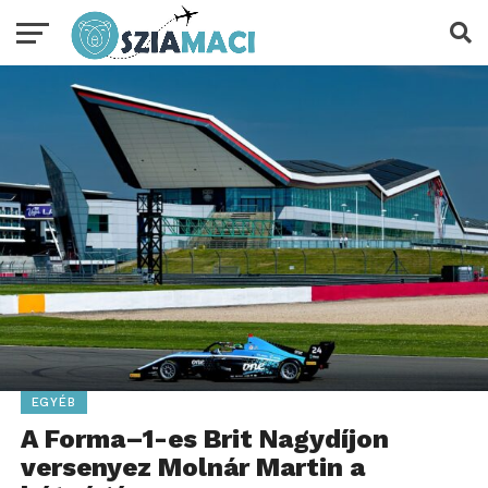
EGYÉB
A Forma–1-es Brit Nagydíjon
versenyez Molnár Martin a