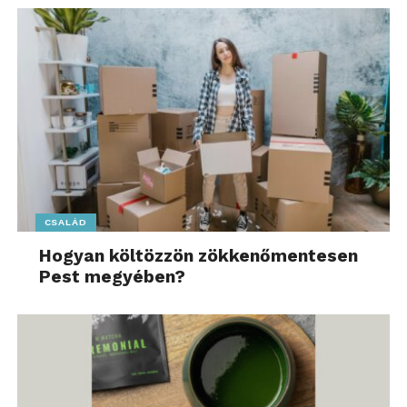
„A csapattal úgy köszöntünk el az előző hétvége
után az Oulton Parkban, hogy a következő verseny
nem számít bele a bajnokságba, úgyhogy csak
menjünk oda és élvezzük. Az lesz a cél, hogy hozzuk
ki a legtöbbet a lehetőségeinkből, miközben
minden pillanatát kiélvezzük annak, hogy Forma–1-
es hétvégén szerepelhetünk” – tekintett előre
Martin.
A hétvége menetrendje némileg eltérő lesz a
CSALÁD
megszokottól, hiszen kettő helyett csak egy
szabadedzés áll majd a versenyzők rendelkezésére,
Hogyan költözzön zökkenőmentesen
Pest megyében?
három helyett pedig csak két, ugyanakkor valamivel
hosszabb, 25 perces versenyt rendeznek.
A MOTAM és a Forma–1-es hétvégék közvetítésének
magyarországi jogtulajdonosa nem tudott
megegyezni a közvetítésről, Martin futamai így a