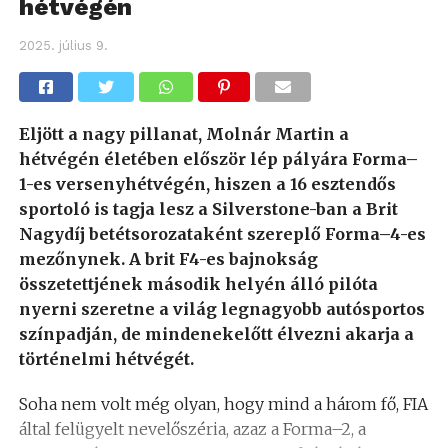
hétvégén
2025. július 9.
Eljött a nagy pillanat, Molnár Martin a
hétvégén életében először lép pályára Forma–
1-es versenyhétvégén, hiszen a 16 esztendős
sportoló is tagja lesz a Silverstone-ban a Brit
Nagydíj betétsorozataként szereplő Forma–4-es
mezőnynek. A brit F4-es bajnokság
összetettjének második helyén álló pilóta
nyerni szeretne a világ legnagyobb autósportos
színpadján, de mindenekelőtt élvezni akarja a
történelmi hétvégét.
Soha nem volt még olyan, hogy mind a három fő, FIA
által felügyelt nevelőszéria, azaz a Forma–2, a