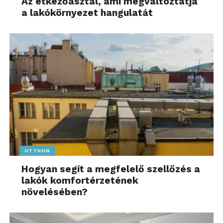
Az étkezőasztal, ami megváltoztatja
a lakókörnyezet hangulatát
OTTHON
Hogyan segít a megfelelő szellőzés a
lakók komfortérzetének
növelésében?