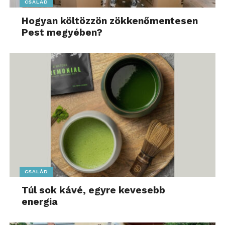
CSALÁD
Hogyan költözzön zökkenőmentesen
Pest megyében?
CSALÁD
Túl sok kávé, egyre kevesebb
energia