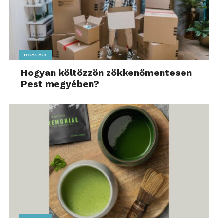
asszisztenseket, kihasználva az Intel AI Assistant
Builder alkalmazását. A kísérleti program jól mutatja,
hogy a Lenovo szolgáltatásorientált megközelítése
hogyan segítheti a kiadói, egészségügyi és pénzügyi
CSALÁD
szektorban működő szervezeteket a testreszabott,
Hogyan költözzön zökkenőmentesen
adatvédelmet előtérbe helyező mesterséges
Pest megyében?
intelligencia megoldások gyors bevezetésében.
Mesterséges intelligencia a
fogyasztók számára:
kreativitás, hordozhatóság és
magával ragadó játékélmény
A PC-s játékosok számára a Lenovo kibővítette
Legion portfólióját a
Lenovo Legion Go (8,8″, 2)
kézi játékgép globális bemutatásával, amely
továbbfejlesztett TrueStrike vezérlőkkel, OLED