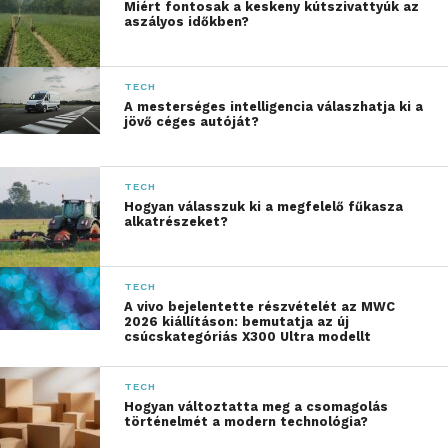
Miért fontosak a keskeny kútszivattyúk az
termelékenység, a
aszályos időkben?
kreativitás és az
adatvédelem érdekében
TECH
valós, mindennapi
A mesterséges intelligencia válaszhatja ki a
jövő céges autóját?
használatra alkalmas AI-
élményeket nyújtsunk.
TECH
Mindez azon a
Hogyan válasszuk ki a megfelelő fűkasza
alkatrészeket?
meggyőződésünkön
alapul, hogy az okosabb
TECH
technológia, beleértve az
A vivo bejelentette részvételét az MWC
2026 kiállításon: bemutatja az új
csúcskategóriás X300 Ultra modellt
okosabb AI-t is, mindenki
számára elérhető,
TECH
hasznos és
Hogyan változtatta meg a csomagolás
történelmét a modern technológia?
lehetőségekkel teli