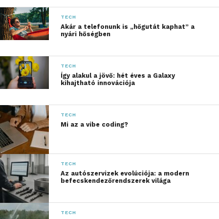
folyamatosan
újradefiniálja, hogy mit
TECH
Akár a telefonunk is „hőgutát kaphat” a
tehet a technológia az
nyári hőségben
emberek és a
vállalkozások számára az
TECH
Így alakul a jövő: hét éves a Galaxy
AI korszakában”
–
kihajtható innovációja
mondta
Luca Rossi
, a
Lenovo Intelligens
TECH
Mi az a vibe coding?
Eszközök Csoportjának
elnöke.
„Ez nem a
jövőbeli potenciálról szól,
TECH
Az autószervizek evolúciója: a modern
hanem arról, hogy most, a
befecskendezőrendszerek világa
minél hatékonyabb
személyre szabhatóság, a
TECH