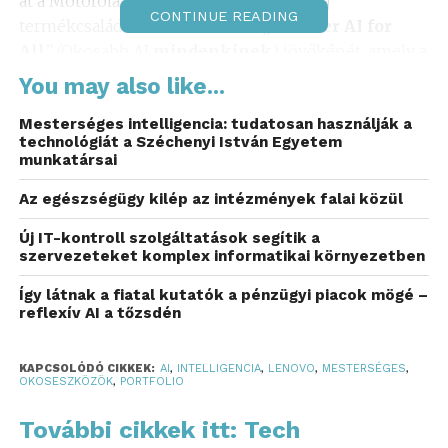
át a Motorola okostelefonokig terjedő új
CONTINUE READING
termékcsalád tükrözi a Lenovo
„Smarter AI for
All
” (Okosabb AI
mindenkinek
) jövőképét, amely a
generatív AI-t és a hibrid intelligenciát beépíti a
You may also like...
mindennapi munkafolyamatokba, a kreativitásba és
Mesterséges intelligencia: tudatosan használják a
a szórakozásba.
technológiát a Széchenyi István Egyetem
munkatársai
„Az adaptív
Az egészségügy kilép az intézmények falai közül
formátumoktól és az AI-
Új IT-kontroll szolgáltatások segítik a
kompatibilis
szervezeteket komplex informatikai környezetben
munkaállomásoktól a
Így látnak a fiatal kutatók a pénzügyi piacok mögé –
kézi játékkonzolokig, a
reflexív AI a tőzsdén
kreatív táblagépekig és a
KAPCSOLÓDÓ CIKKEK:
AI
,
INTELLIGENCIA
,
LENOVO
,
MESTERSÉGES
,
moto ai-kompatibilis
OKOSESZKÖZÖK
,
PORTFOLIO
okostelefonokig a Lenovo
További cikkek itt: Tech