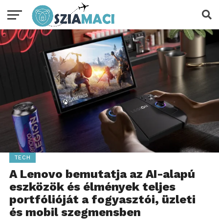
TECH
A Lenovo bemutatja az AI-alapú
eszközök és élmények teljes
portfólióját a fogyasztói, üzleti
és mobil szegmensben