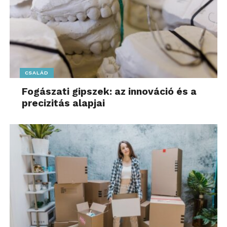
CSALÁD
Fogászati gipszek: az innováció és a
precizitás alapjai