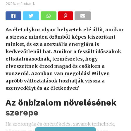
2026. március 1.
Az élet olykor olyan helyzetek elé állít, amikor
a stressz minden örömből képes kiszorítani
minket, és ez a szexuális energiára is
kedvezőtlenül hat. Amikor a feszült időszakok
elhatalmasodnak, természetes, hogy
elveszettnek érzed magad és csökken a
vonzerőd. Azonban van megoldás! Milyen
apróbb változtatások hozhatják vissza a
szenvedélyt és az életkedvet?
Az önbizalom növelésének
szerepe
Ha szorongás és önértékelési zavarok terhelnek,