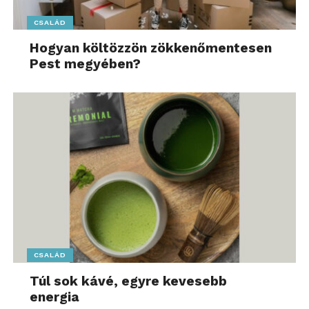
CSALÁD
Hogyan költözzön zökkenőmentesen
Pest megyében?
CSALÁD
Túl sok kávé, egyre kevesebb
energia