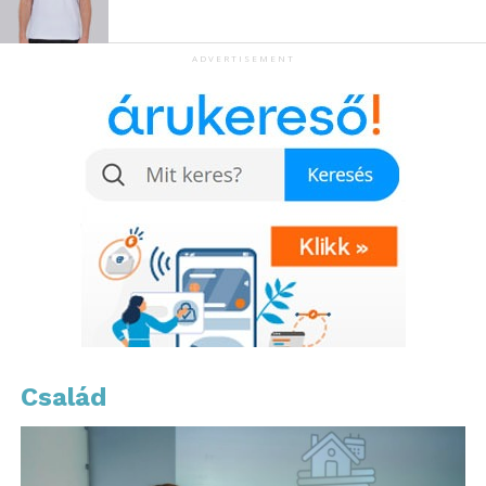
minőségét. Hisznek abban, hogy a mindennapi
rutinba hozott apró változások mély hatással
lehetnek a kapcsolatokra is.
ADVERTISEMENT
Végezetül, emlékezz arra, hogy a szexuális energia
nem csupán a fizikai vonzerőn alapszik, hanem azon
is, hogy mennyire vagy jelen az életedben, hogyan
kapcsolódsz másokhoz. Pár apró napi rituálé vagy
egy különleges este a szeretteiddel, mind új színt
vihetnek a mindennapokba. Éld meg a pillanatot és
lépj ki a megszokott keretek közül!
További friss híreket talál a
www.sziamaci.hu
főoldalán! Kövesse a technológiai híreket és
csatlakozzon hozzánk a
Facebookon
is!
Család