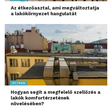
Az étkezőasztal, ami megváltoztatja
a lakókörnyezet hangulatát
OTTHON
Hogyan segít a megfelelő szellőzés a
lakók komfortérzetének
növelésében?