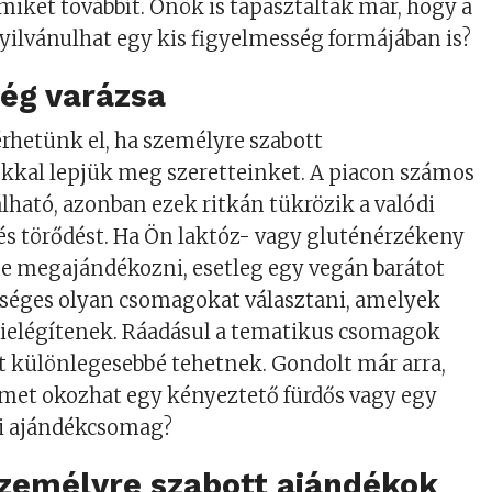
amiket továbbít. Önök is tapasztalták már, hogy a
ilvánulhat egy kis figyelmesség formájában is?
ség varázsa
rhetünk el, ha személyre szabott
kal lepjük meg szeretteinket. A piacon számos
lható, azonban ezek ritkán tükrözik a valódi
s törődést. Ha Ön laktóz- vagy gluténérzékeny
ne megajándékozni, esetleg egy vegán barátot
tséges olyan csomagokat választani, amelyek
ielégítenek. Ráadásul a tematikus csomagok
 különlegesebbé tehetnek. Gondolt már arra,
met okozhat egy kényeztető fürdős vagy egy
ai ajándékcsomag?
személyre szabott ajándékok