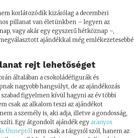
nem korlátozódik kizárólag a decemberi
os pillanat van életünkben – legyen az
nap, vagy akár egy egyszerű hétköznap –,
 megválasztott ajándékkal még emlékezetesebbé
lanat rejt lehetőséget
orán általában a csokoládéfigurák és
pnak nagyobb hangsúlyt, de az ajándékozás
szabad figyelmen kívül hagyni az év többi
m csak az alkalom teszi az ajándékot
em a személy is, aki adja, illetve a gondosság,
szíti. Egy átgondolt ajándék egy
aranyos
ás Ünneptől
nem csak a tárgyról szól, hanem az