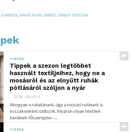
AJÁNDÉK
,
KARÁCSONY
,
ÜNNEP
,
ÜNNEPI IDŐSZAK
ppek
TIPPEK
Tippek a szezon legtöbbet
használt textiljeihez, hogy ne a
mosásról és az elnyűtt ruhák
pótlásáról szóljon a nyár
2026. JÚLIUS 3.
Ahogyan a ruhatárunk, úgy a mosási rutinunk is
évszakonként változik. Nyáron olyan textilek
kerülnek főszerepbe –...
TIPPEK