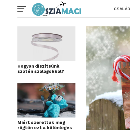
CSALÁ
Hogyan díszítsünk
szatén szalagokkal?
Miért szerettük meg
rögtön ezt a különleges