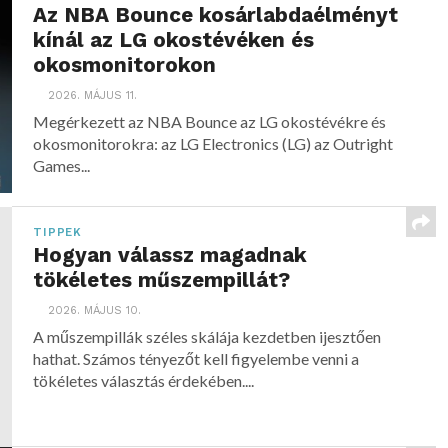
Az NBA Bounce kosárlabdaélményt
kínál az LG okostévéken és
okosmonitorokon
2026. MÁJUS 11.
Megérkezett az NBA Bounce az LG okostévékre és
okosmonitorokra: az LG Electronics (LG) az Outright
Games...
TIPPEK
Hogyan válassz magadnak
tökéletes műszempillát?
2026. MÁJUS 10.
A műszempillák széles skálája kezdetben ijesztően
hathat. Számos tényezőt kell figyelembe venni a
tökéletes választás érdekében....