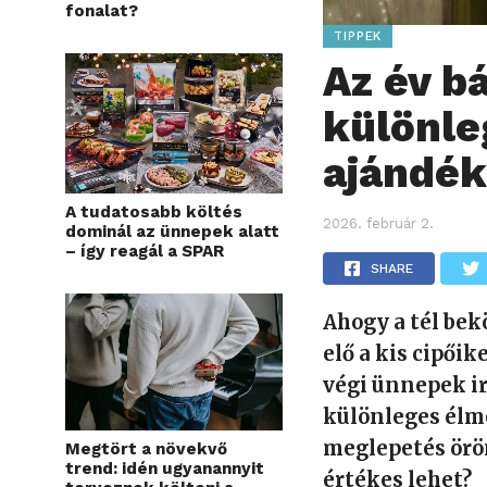
fonalat?
TIPPEK
Az év b
különle
ajándék
A tudatosabb költés
2026. február 2.
dominál az ünnepek alatt
– így reagál a SPAR
SHARE
Ahogy a tél bek
elő a kis cipőik
végi ünnepek i
különleges élmé
meglepetés örö
Megtört a növekvő
trend: idén ugyanannyit
értékes lehet?