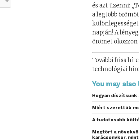
és azt üzenni: „
a legtöbb örömöt
különlegességet,
napján! A lényeg
örömet okozzon 
További friss híre
technológiai hír
You may also l
Hogyan díszítsünk
Miért szerettük me
A tudatosabb költé
Megtört a növekvő 
karácsonykor, mint