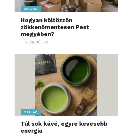
CSALÁD
Hogyan költözzön
zökkenőmentesen Pest
megyében?
2026. JÚLIUS 8.
CSALÁD
Túl sok kávé, egyre kevesebb
energia