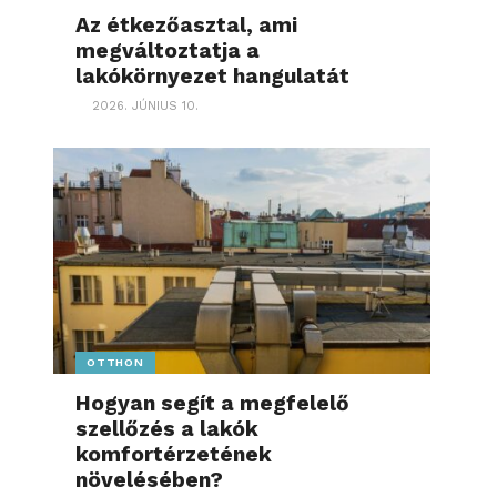
Az étkezőasztal, ami
megváltoztatja a
lakókörnyezet hangulatát
2026. JÚNIUS 10.
OTTHON
Hogyan segít a megfelelő
szellőzés a lakók
komfortérzetének
növelésében?