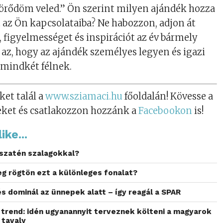
Törődöm veled.” Ön szerint milyen ajándék hozza
 az Ön kapcsolataiba? Ne habozzon, adjon át
 figyelmességet és inspirációt az év bármely
 az, hogy az ajándék személyes legyen és igazi
mindkét félnek.
ket talál a
www.sziamaci.hu
főoldalán! Kövesse a
eket és csatlakozzon hozzánk a
Facebookon
is!
ike...
 szatén szalagokkal?
g rögtön ezt a különleges fonalat?
s dominál az ünnepek alatt – így reagál a SPAR
trend: idén ugyanannyit terveznek költeni a magyarok
 tavaly