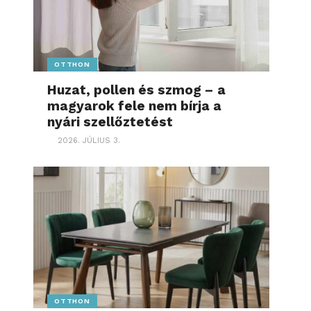
OTTHON
Huzat, pollen és szmog – a
magyarok fele nem bírja a
nyári szellőztetést
2026. JÚLIUS 3.
OTTHON