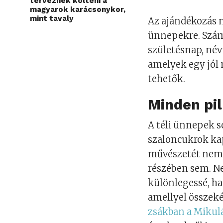
terveznek költeni a
magyarok karácsonykor,
mint tavaly
Az ajándékozás 
ünnepekre. Szám
születésnap, név
amelyek egy jól
tehetők.
Minden pil
A téli ünnepek s
szaloncukrok ka
művészetét nem 
részében sem. Ne
különlegessé, han
amellyel összeké
zsákban a Mikul