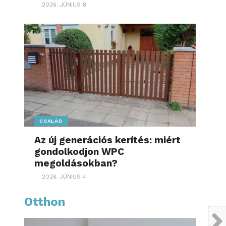
2026. JÚNIUS 8.
CSALÁD
Az új generációs kerítés: miért
gondolkodjon WPC
megoldásokban?
2026. JÚNIUS 4.
Otthon