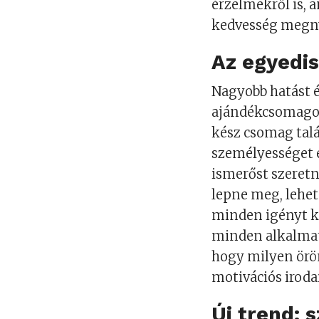
érzelmekről is, 
kedvesség megny
Az egyedi
Nagyobb hatást é
ajándékcsomagok
kész csomag talá
személyességet é
ismerőst szeret
lepne meg, lehe
minden igényt k
minden alkalmat
hogy milyen örö
motivációs irod
Új trend: 