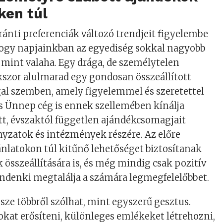
ken túl
ránti preferenciák változó trendjeit figyelembe
 hogy napjainkban az egyediség sokkal nagyobb
, mint valaha. Egy drága, de személytelen
kszor alulmarad egy gondosan összeállított
l szemben, amely figyelemmel és szeretettel
s Ünnep cég is ennek szellemében kínálja
t, évszaktól független ajándékcsomagjait
yzatok és intézmények részére. Az előre
nlatokon túl kitűnő lehetőséget biztosítanak
összeállítására is, és még mindig csak pozitív
ndenki megtalálja a számára legmegfelelőbbet.
ze többről szólhat, mint egyszerű gesztus.
kat erősíteni, különleges emlékeket létrehozni,