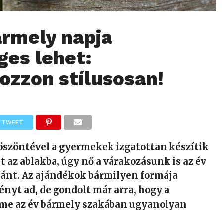
ármely napja
ges lehet:
ozzon stílusosan!
TWEET
öszöntével a gyermekek izgatottan készítik
et az ablakba, úgy nő a várakozásunk is az év
ránt. Az ajándékok bármilyen formája
nyt ad, de gondolt már arra, hogy a
me az év bármely szakában ugyanolyan