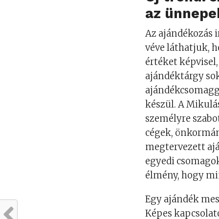
az ünnepe
Az ajándékozás i
véve láthatjuk,
értéket képvisel
ajándéktárgy so
ajándékcsomagga
készül. A Mikulá
személyre szabot
cégek, önkormán
megtervezett ajá
egyedi csomagok 
élmény, hogy mi
Egy ajándék mess
Képes kapcsolato