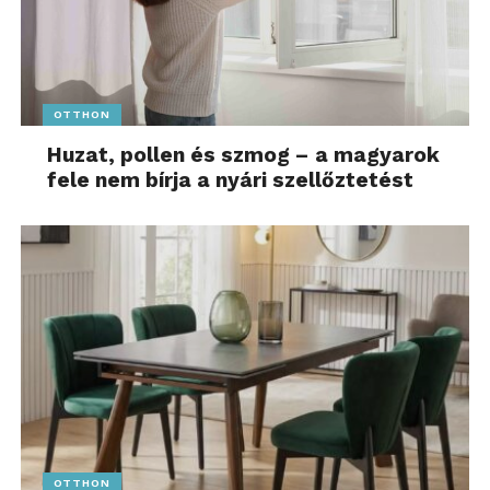
OTTHON
Huzat, pollen és szmog – a magyarok
fele nem bírja a nyári szellőztetést
OTTHON