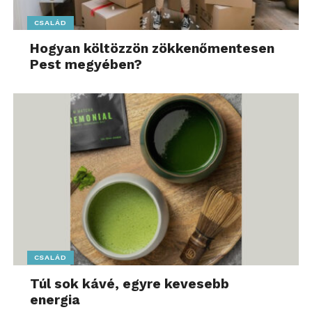
CSALÁD
Hogyan költözzön zökkenőmentesen
Pest megyében?
CSALÁD
Túl sok kávé, egyre kevesebb
energia