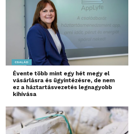
lehet, hogy megtaláld az igazit.
További friss híreket talál a
www.sziamaci.hu
főoldalán! Kövesse a technológiai híreket és
csatlakozzon hozzánk a
Facebookon
is!
CSALÁD
Évente több mint egy hét megy el
vásárlásra és ügyintézésre, de nem
ez a háztartásvezetés legnagyobb
kihívása