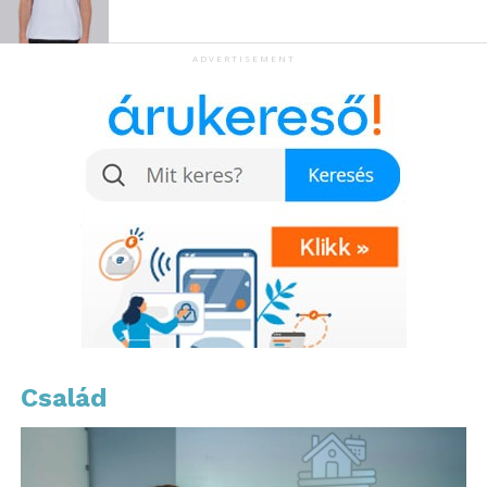
alapvető elem
ADVERTISEMENT
Az ismerkedési időszak gyakran elhozza az
őszinteség próbáját. A kapcsolatokban nem lenne
helye taktikázásnak. Ha valaki tisztességesen és
őszintén közelít, az már fél siker. Az azonos
platformon történő ismerkedés során érdemes ezt
szem előtt tartani. Az őszinteség nemcsak a másik
felé, hanem önmagad felé is fontos alap, amelyre egy
valódi, tartós kapcsolat épülhet.
A modern társkereső oldalak, például a CUPYDO,
segítenek az őszinte kapcsolatok kialakításában
azzal, hogy útmutatást és támogatást nyújtanak az
egyedülállók számára. Online térben való
Család
ismerkedés sosem volt még ilyen kényelmes és
elérhető. Ha figyelsz a jelekre, és igyekszel valódi
éned bemutatni, az online tér kiváló kiindulópont