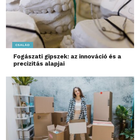
CSALÁD
Fogászati gipszek: az innováció és a
precizitás alapjai