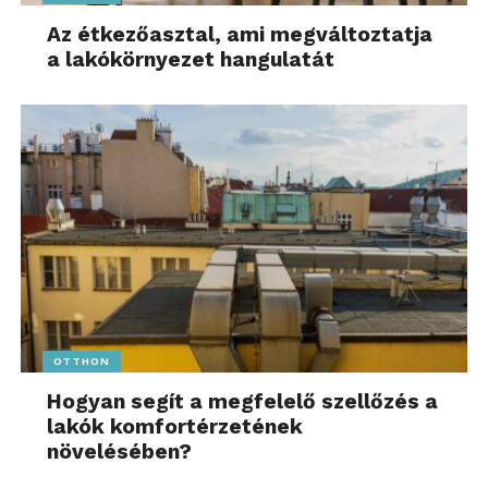
Az étkezőasztal, ami megváltoztatja
a lakókörnyezet hangulatát
OTTHON
Hogyan segít a megfelelő szellőzés a
lakók komfortérzetének
növelésében?