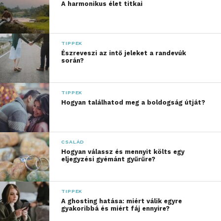
A harmonikus élet titkai
TIPPEK
Észreveszi az intő jeleket a randevúk
során?
TIPPEK
Hogyan találhatod meg a boldogság útját?
CSALÁD
Hogyan válassz és mennyit költs egy
eljegyzési gyémánt gyűrűre?
TIPPEK
A ghosting hatása: miért válik egyre
gyakoribbá és miért fáj ennyire?