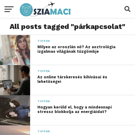
All posts tagged "párkapcsolat"
TIPPEK
Milyen az oroszlán nő? Az asztrológia
izgalmas világának tűzgömbje
TIPPEK
Az online társkeresés kihívásai és
lehetőségei
TIPPEK
Hogyan kerüld el, hogy a mindennapi
stressz blokkolja az energiáidat?
TIPPEK