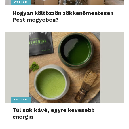
CSALÁD
Hogyan költözzön zökkenőmentesen
Pest megyében?
CSALÁD
Túl sok kávé, egyre kevesebb
energia