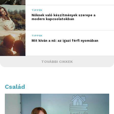
TIPPEK
Nőknek való készítmények szerepe a
modern kapcsolatokban
TIPPEK
Mit kíván a nő: az igazi férfi nyomában
TOVÁBBI CIKKEK
Család