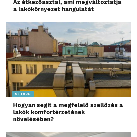
Az étkezőasztal, ami megváltoztatja
a lakókörnyezet hangulatát
OTTHON
Hogyan segít a megfelelő szellőzés a
lakók komfortérzetének
növelésében?