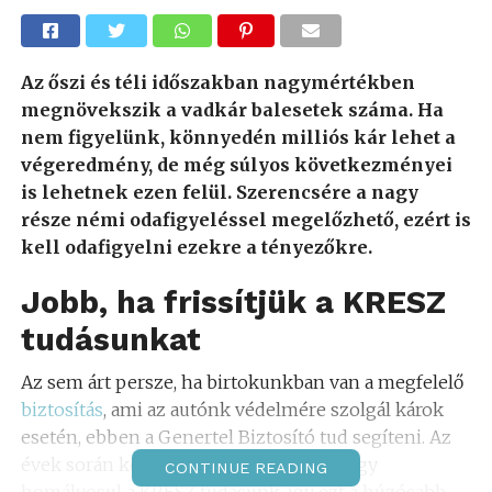
Az őszi és téli időszakban nagymértékben
megnövekszik a vadkár balesetek száma. Ha
nem figyelünk, könnyedén milliós kár lehet a
végeredmény, de még súlyos következményei
is lehetnek ezen felül. Szerencsére a nagy
része némi odafigyeléssel megelőzhető, ezért is
kell odafigyelni ezekre a tényezőkre.
Jobb, ha frissítjük a KRESZ
tudásunkat
Az sem árt persze, ha birtokunkban van a megfelelő
biztosítás
, ami az autónk védelmére szolgál károk
esetén, ebben a Genertel Biztosító tud segíteni. Az
évek során könnyedén előfordulhat, hogy
CONTINUE READING
homályosul a KRESZ tudásunk, így ezt a húzósabb