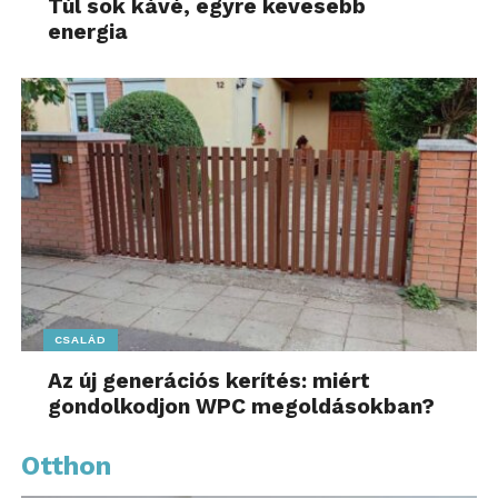
Túl sok kávé, egyre kevesebb
energia
CSALÁD
Az új generációs kerítés: miért
gondolkodjon WPC megoldásokban?
Otthon