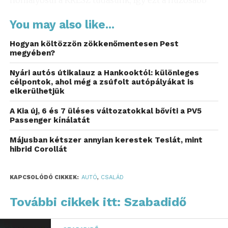
időszakok előtt nem árt frissíteni. Persze a
You may also like...
vadveszélyt jelző táblára mindenki emlékszik, de az
sem árt, ha tudjuk pontosan hogyan is kell
Hogyan költözzön zökkenőmentesen Pest
értelmezni.
megyében?
Nyári autós útikalauz a Hankooktól: különleges
Olyan útszakaszon helyezik el, ahol az utat
célpontok, ahol még a zsúfolt autópályákat is
rendszeresen használt vadcsapás keresztezi, az
elkerülhetjük
érvényességének hosszát egy kiegészíti kis táblán
A Kia új, 6 és 7 üléses változatokkal bővíti a PV5
jelzik. Ha viszont nincs ilyen külön jelzés, akkor az
Passenger kínálatát
alábbiak szerint értendő: autópályán 250-500 méter,
lakott területen kívül egyéb útszakaszon 150-250
Májusban kétszer annyian kerestek Teslát, mint
hibrid Corollát
méter, lakott területen 50-100 méter, kivéve, ha a
kiegészítő tábla rövidebb távolságot jelöl meg.
KAPCSOLÓDÓ CIKKEK:
AUTÓ
,
CSALÁD
A veszélyt jelző tábla arra is figyelmeztet minket,
hogy csökkentett sebességgel haladjunk az adott
További cikkek itt: Szabadidő
szakaszon. Esti vezetésnél ez konkrétan akár 20 km/
óra sebességet is jelenthet. Mindig úgy kell