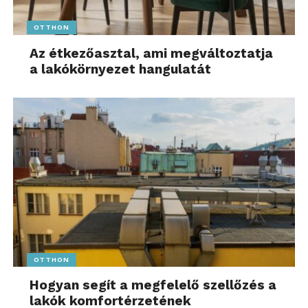
OTTHON
Az étkezőasztal, ami megváltoztatja
a lakókörnyezet hangulatát
OTTHON
Hogyan segít a megfelelő szellőzés a
lakók komfortérzetének