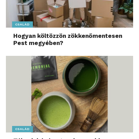
CSALÁD
Hogyan költözzön zökkenőmentesen
Pest megyében?
CSALÁD