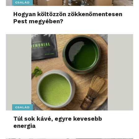
CSALÁD
Hogyan költözzön zökkenőmentesen
Pest megyében?
CSALÁD
Túl sok kávé, egyre kevesebb
energia