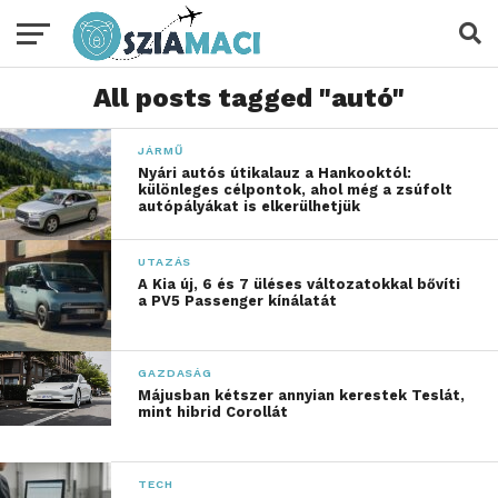
All posts tagged "autó"
JÁRMŰ
Nyári autós útikalauz a Hankooktól:
különleges célpontok, ahol még a zsúfolt
autópályákat is elkerülhetjük
UTAZÁS
A Kia új, 6 és 7 üléses változatokkal bővíti
a PV5 Passenger kínálatát
GAZDASÁG
Májusban kétszer annyian kerestek Teslát,
mint hibrid Corollát
TECH