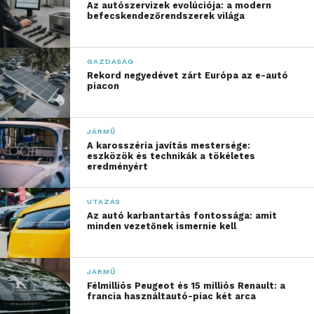
Az autószervizek evolúciója: a modern
befecskendezőrendszerek világa
GAZDASÁG
Rekord negyedévet zárt Európa az e-autó
piacon
JÁRMŰ
A karosszéria javítás mestersége:
eszközök és technikák a tökéletes
eredményért
UTAZÁS
Az autó karbantartás fontossága: amit
minden vezetőnek ismernie kell
JÁRMŰ
Félmilliós Peugeot és 15 milliós Renault: a
francia használtautó-piac két arca