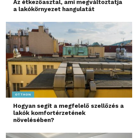
Az étkezőasztal, ami megváltoztatja
a lakókörnyezet hangulatát
OTTHON
Hogyan segít a megfelelő szellőzés a
lakók komfortérzetének
növelésében?