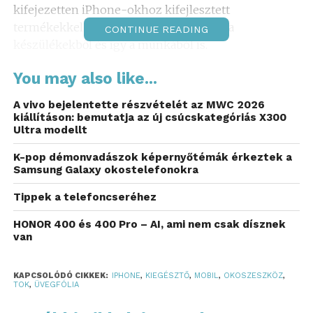
kifejezetten iPhone-okhoz kifejlesztett
termékekkel még többet lehet kihozni a
CONTINUE READING
készülékekből és így a munkából is.
Valódi bőrből készült prémium
You may also like...
tok
A vivo bejelentette részvételét az MWC 2026
kiállításon: bemutatja az új csúcskategóriás X300
A DVICED prémium tokjai megbízható védelmet
Ultra modellt
nyújtanak számos Apple készülékhez, így a legújabb
K-pop démonvadászok képernyőtémák érkeztek a
iPhone 17-hez is. Mindegyik tokban megtalálható a
Samsung Galaxy okostelefonokra
MagSafe-technológiához kialakított mágneses
gyűrű, amellyel stílusos vezeték nélküli power
Tippek a telefoncseréhez
bankek, töltők vagy akár kártyatartók is
HONOR 400 és 400 Pro – AI, ami nem csak dísznek
csatlakoztathatók a készülékhez.
van
A
prémium bőrből készült tokok
puha, természetes
tapintásuk és elegáns megjelenésük mellett
KAPCSOLÓDÓ CIKKEK:
IPHONE
,
KIEGÉSZTŐ
,
MOBIL
,
OKOSZESZKÖZ
,
hatékonyan védenek a karcolások, ütések és
TOK
,
ÜVEGFÓLIA
leejtések ellen. A gondosan kiválasztott, időtálló