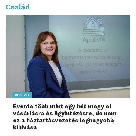
Család
Hangolódj rá! További friss híreket talál
az
1music.hu
főoldalán! Kövesse a technológiai
híreket és csatlakozzon hozzánk a
Facebookon
is!
CSALÁD
Évente több mint egy hét megy el
vásárlásra és ügyintézésre, de nem
ez a háztartásvezetés legnagyobb
kihívása