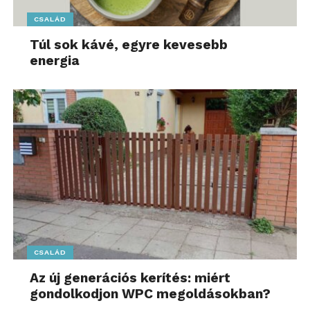
CSALÁD
Túl sok kávé, egyre kevesebb
energia
CSALÁD
Az új generációs kerítés: miért
gondolkodjon WPC megoldásokban?