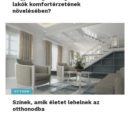
lakók komfortérzetének
növelésében?
OTTHON
Színek, amik életet lehelnek az
otthonodba