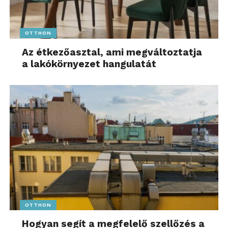
OTTHON
Az étkezőasztal, ami megváltoztatja
a lakókörnyezet hangulatát
OTTHON
Hogyan segít a megfelelő szellőzés a