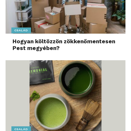
CSALÁD
Hogyan költözzön zökkenőmentesen
Pest megyében?
CSALÁD