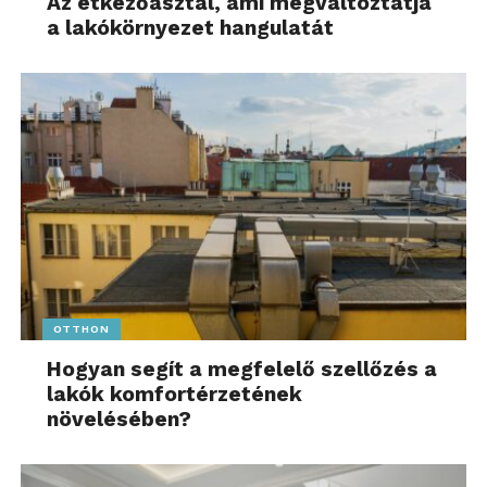
Az étkezőasztal, ami megváltoztatja
a lakókörnyezet hangulatát
OTTHON
Hogyan segít a megfelelő szellőzés a
lakók komfortérzetének
növelésében?