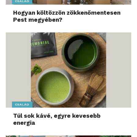
CSALÁD
Hogyan költözzön zökkenőmentesen
Pest megyében?
CSALÁD
Túl sok kávé, egyre kevesebb
energia