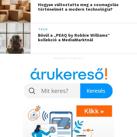
Hangolódj rá! További friss híreket talál
Hogyan változtatta meg a csomagolás
az
1music.hu
főoldalán! Kövesse a technológiai
történelmét a modern technológia?
híreket és csatlakozzon hozzánk a
Facebookon
is!
TECH
Bővül a „PEAQ by Robbie Williams”
kollekció a MediaMarktnál
ADVERTISEMENT