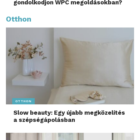
gondolkodjon WPC megoldásokban?
Otthon
OTTHON
Slow beauty: Egy újabb megközelítés
a szépségápolásban