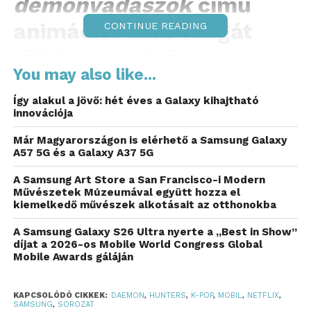
démonvadászok
című
animációs film világát
CONTINUE READING
idézi meg a Galaxy
You may also like...
okostelefonok
Így alakul a jövő: hét éves a Galaxy kihajtható
képernyőjén.
innovációja
A felhasználók egy különleges összeállítású
Már Magyarországon is elérhető a Samsung Galaxy
A57 5G és a Galaxy A37 5G
témagyűjteményt tölthetnek le
térítésmentesen készülékükre a Galaxy Store
A Samsung Art Store a San Francisco-i Modern
webáruházból szeptember 30-ig.
Művészetek Múzeumával együtt hozza el
kiemelkedő művészek alkotásait az otthonokba
A
K-pop démonvadászok
témagyűjtemény a Záró-, a
A Samsung Galaxy S26 Ultra nyerte a „Best in Show”
Kezdő-, a Telefon-, és az Üzenetképernyőre,
díjat a 2026-os Mobile World Congress Global
valamint az Always On Display kijelzőre és az
Mobile Awards gáláján
Ikonokra tervezett képekből áll. A válogatás tizenegy
olyan különleges képet foglal magába, amely az
KAPCSOLÓDÓ CIKKEK:
DAEMON
,
HUNTERS
,
K-POP
,
MOBIL
,
NETFLIX
,
SAMSUNG
,
SOROZAT
alkotás egyedi képi világát hívja életre. Egy speciális