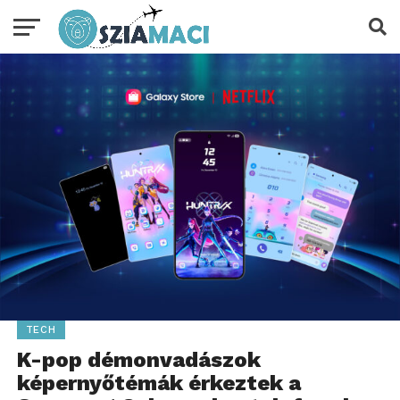
TECH
K-pop démonvadászok
képernyőtémák érkeztek a