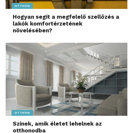
OTTHON
Hogyan segít a megfelelő szellőzés a
lakók komfortérzetének
növelésében?
OTTHON
Színek, amik életet lehelnek az
otthonodba