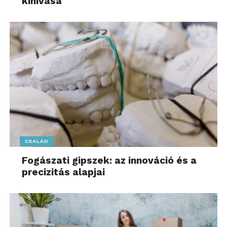
kihívása
CSALÁD
Fogászati gipszek: az innováció és a
precizitás alapjai