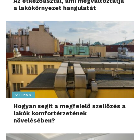
Az étkezőasztal, ami megváltoztatja
a lakókörnyezet hangulatát
OTTHON
Hogyan segít a megfelelő szellőzés a
lakók komfortérzetének
növelésében?