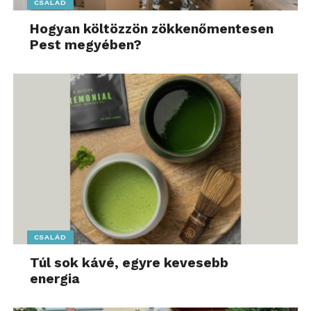
CSALÁD
Hogyan költözzön zökkenőmentesen
Pest megyében?
CSALÁD
Túl sok kávé, egyre kevesebb
energia