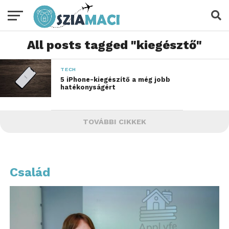
All posts tagged "kiegésztő"
TECH
5 iPhone-kiegészítő a még jobb
hatékonyságért
TOVÁBBI CIKKEK
Család