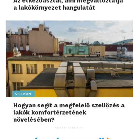
Az étkezőasztal, ami megváltoztatja
a lakókörnyezet hangulatát
OTTHON
Hogyan segít a megfelelő szellőzés a
lakók komfortérzetének
növelésében?
ADVERTISEMENT