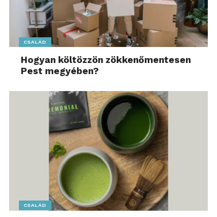
CSALÁD
Hogyan költözzön zökkenőmentesen
Pest megyében?
CSALÁD