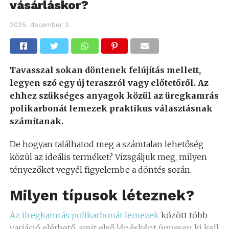
vásárláskor?
2025. december 3.
Tavasszal sokan döntenek felújítás mellett,
legyen szó egy új teraszról vagy előtetőről. Az
ehhez szükséges anyagok közül az üregkamrás
polikarbonát lemezek praktikus választásnak
számítanak.
De hogyan találhatod meg a számtalan lehetőség
közül az ideális terméket? Vizsgáljuk meg, milyen
tényezőket vegyél figyelembe a döntés során.
Milyen típusok léteznek?
Az üregkamrás polikarbonát lemezek
között több
variáció elérhető, amit első lépésként ügyesen ki kell