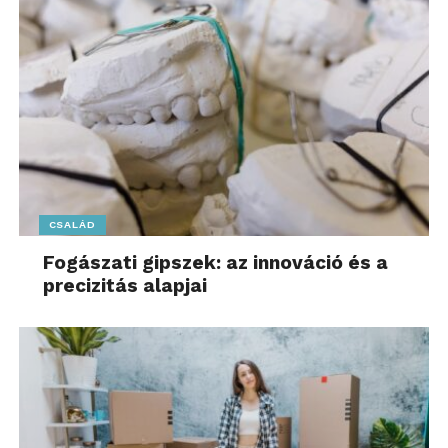
Gyerekszemmel a világ – További friss híreket talál
a
meseutca.hu
főoldalán! Kövesse a technológiai
híreket és csatlakozzon hozzánk a
Facebookon
is!
CSALÁD
Fogászati gipszek: az innováció és a
precizitás alapjai