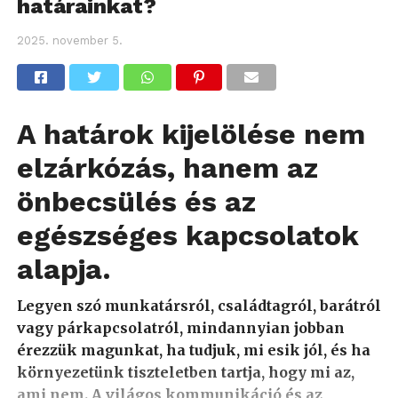
határainkat?
2025. november 5.
A határok kijelölése nem
elzárkózás, hanem az
önbecsülés és az
egészséges kapcsolatok
alapja.
Legyen szó munkatársról, családtagról, barátról
vagy párkapcsolatról, mindannyian jobban
érezzük magunkat, ha tudjuk, mi esik jól, és ha
környezetünk tiszteletben tartja, hogy mi az,
ami nem. A világos kommunikáció és az