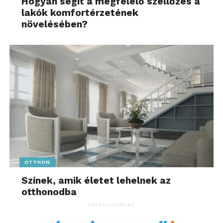
Hogyan segít a megfelelő szellőzés a
lakók komfortérzetének
növelésében?
OTTHON
Színek, amik életet lehelnek az
otthonodba
ADVERTISEMENT