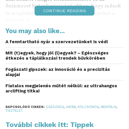
önismeret kulcsfontosságú abban, hogy mások
CONTINUE READING
is megértsék és tiszteletben tartsák ezeket a
határokat.
You may also like...
A személyes határok mindenkinél mások, és a
kulturális, személyiségi, sőt társadalmi különbségek
A fenntartható nyár a szervezetünket is védi
is befolyásolják, ki mit érez komfortosnak. Fontos
Mit (t)egyek, hogy jól (l)egyek? – Egészséges
felismernünk, hogy jogunk van nemet mondani –
étkezés a táplálkozási trendek bűvkörében
akár egy ölelésre, akár egy tolakodó kérdésre, akár
egy helyzetre, ami kényelmetlen számunkra. A
Fogászati gipszek: az innováció és a precizitás
alapjai
határozott, mégis udvarias kommunikáció nem
elutasítás, hanem a kölcsönös tisztelet
Fiatalos megjelenés műtét nélkül: az ultrahangos
megnyilvánulása. A JTI felkérésére, a protokoll- és
arclifting titkai
etikett szakértő, Dr. Kibédi-Varga Katalin ad hasznos
tanácsokat arra, hogyan kommunikáljuk
KAPCSOLÓDÓ CIKKEK:
EGÉSZSÉG
,
HATÁR
,
KÖLCSÖNÖS
,
MENTÁLIS
,
TISZTELET
igényeinket.
További cikkek itt: Tippek
A fizikai határok megtartása – például a személyes