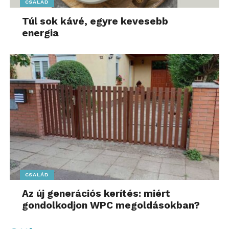
CSALÁD
Túl sok kávé, egyre kevesebb
energia
CSALÁD
Az új generációs kerítés: miért
gondolkodjon WPC megoldásokban?