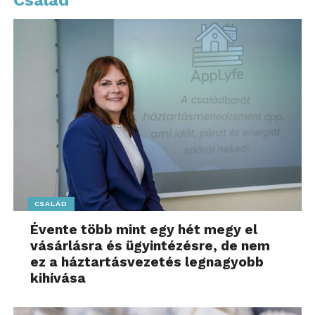
azzal feloldhatjuk a szituáció okozta esetleges
kellemetlenségeket.
A határok kijelölése nemcsak arról szól, hogy
megvédjük magunkat, hanem arról is, hogy
tudatosan alakítsuk kapcsolatainkat – olyan
környezetet teremtve, ahol mindannyian jól
érezzük magunkat. Amikor megtanulunk határokat
húzni, azzal valójában teret adunk a tiszteletnek, a
nyugalomnak és a kölcsönös megértésnek – legyen
szó érzelmi vagy fizikai tereinkről.
CSALÁD
További részletek:
https://hevitettetikett.hu/
Évente több mint egy hét megy el
vásárlásra és ügyintézésre, de nem
Társadalmi célú reklám – Megrendelője a JTI
ez a háztartásvezetés legnagyobb
Hungary Zrt. A hevített dohánytermékek fogyasztása
kihívása
károsítja az Ön egészségét és függőséghez vezet.