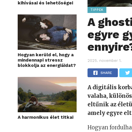
kihívásai és lehetőségei
TIPPEK
A ghost
egyre g
ennyire
Hogyan kerüld el, hogy a
mindennapi stressz
2025. november 1.
blokkolja az energiáidat?
SHARE
A digitális kor
valaha, különös
eltűnik az élet
amely egyre elt
A harmonikus élet titkai
Hogyan fordulhat