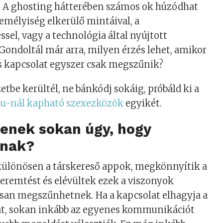
t? A ghosting hátterében számos ok húzódhat
emélyiség elkerülő mintáival, a
sel, vagy a technológia által nyújtott
Gondoltál már arra, milyen érzés lehet, amikor
s kapcsolat egyszer csak megszűnik?
etbe kerültél, ne bánkódj sokáig, próbáld ki a
u-nál kapható szexezközök
egyikét.
tenek sokan úgy, hogy
lnak?
 különösen a társkereső appok, megkönnyítik a
eremtést és elévültek ezek a viszonyok
san megszűnhetnek. Ha a kapcsolat elhagyja a
, sokan inkább az egyenes kommunikációt