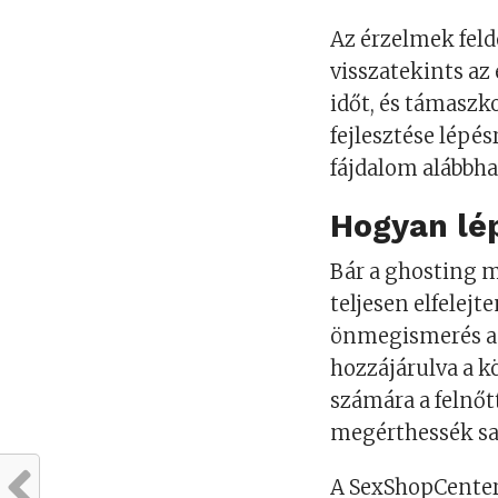
Az érzelmek feld
visszatekints az
időt, és támaszk
fejlesztése lépés
fájdalom alábbha
Hogyan lé
Bár a ghosting 
teljesen elfelejt
önmegismerés a j
hozzájárulva a 
számára a felnő
megérthessék sa
A SexShopCenter.