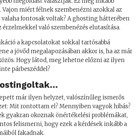
yebb megoldást választják. Ez még inkább
. Vajon miért félnek szembenézni azokkal az
 valaha fontosak voltak? A ghosting hátterében
z érzelmekkel való szembenézés elutasítása.
káció a kapcsolatokat sokkal tartósabbá
tene a jövőd megalapozásában akkor is, ha az már
közös. Hogy látod, meg lehetne előzni az ilyen
inte párbeszéddel?
hostingoltak…
epett már ilyen helyzet, valószínűleg ismerős
zet: Mit rontottam el? Mennyiben vagyok hibás?
ek gyakran okoznak önértékelési problémákat,
ontos felismerni, hogy ezek a kérdések inkább a
máiból fakadnak.