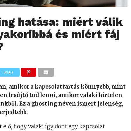
ing hatása: miért válik
yakoribbá és miért fáj
?
TWEET
ban, amikor a kapcsolattartás könnyebb, mint
en lesújtó tud lenni, amikor valaki hirtelen
ünkből. Ez a ghosting néven ismert jelenség,
erjedtebb.
 elő, hogy valaki így dönt egy kapcsolat