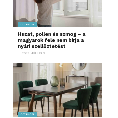
OTTHON
Huzat, pollen és szmog – a
magyarok fele nem bírja a
nyári szellőztetést
2026. JÚLIUS 3.
OTTHON