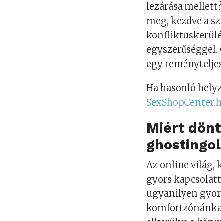
lezárása mellet
meg, kezdve a sz
konfliktuskerülés
egyszerűséggel. 
egy reménytelje
Ha hasonló helyz
SexShopCenter.h
Miért dön
ghostingo
Az online világ,
gyors kapcsolatt
ugyanilyen gyor
komfortzónánkat