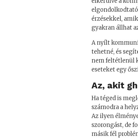
elkerülve a könn
elgondolkodtató
érzésekkel, amik
gyakran állhat a
A nyílt kommuni
tehetné, és segí
nem feltétlenül 
eseteket egy ősz
Az, akit g
Ha téged is megl
számodra a hely
Az ilyen élmény
szorongást, de f
másik fél problé