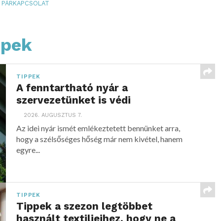
PÁRKAPCSOLAT
ppek
TIPPEK
A fenntartható nyár a
szervezetünket is védi
2026. AUGUSZTUS 7.
Az idei nyár ismét emlékeztetett bennünket arra,
hogy a szélsőséges hőség már nem kivétel, hanem
egyre...
TIPPEK
Tippek a szezon legtöbbet
használt textiljeihez, hogy ne a