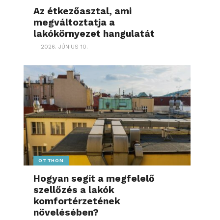
Az étkezőasztal, ami
megváltoztatja a
lakókörnyezet hangulatát
2026. JÚNIUS 10.
OTTHON
Hogyan segít a megfelelő
szellőzés a lakók
komfortérzetének
növelésében?