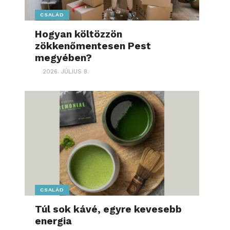
CSALÁD
Hogyan költözzön
zökkenőmentesen Pest
megyében?
2026. JÚLIUS 8.
CSALÁD
Túl sok kávé, egyre kevesebb
energia