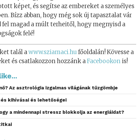
tott képet, és segítse az embereket a személyes
en. Bízz abban, hogy még sok új tapasztalat vár
sd fel magad a múlt terheitől, hogy megnyisd a
ogságok felé!
ket talál a
www.sziamaci.hu
főoldalán! Kövesse a
eket és csatlakozzon hozzánk a
Facebookon
is!
ike...
 nő? Az asztrológia izgalmas világának tűzgömbje
és kihívásai és lehetőségei
hogy a mindennapi stressz blokkolja az energiáidat?
itkai