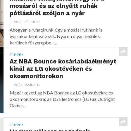
mosásról és az elnyűtt ruhák
pótlásáról szóljon a nyár
2026. JÚLIUS 3.
Ahogyan a ruhatárunk, úgy a mosási rutinunk is
évszakonként változik. Nyáron olyan textilek
kerülnek főszerepbe –...
TIPPEK
Az NBA Bounce kosárlabdaélményt
kínál az LG okostévéken és
okosmonitorokon
2026. MÁJUS 11.
Megérkezett az NBA Bounce az LG okostévékre és
okosmonitorokra: az LG Electronics (LG) az Outright
Games...
TIPPEK