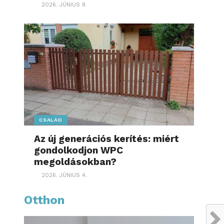
2026. JÚNIUS 8.
CSALÁD
Az új generációs kerítés: miért
gondolkodjon WPC
megoldásokban?
2026. JÚNIUS 4.
Otthon