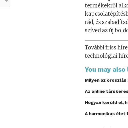
termékekről alko
kapcsolatépítésb
rád, és szabadít
szíved az új bold
További friss híre
technológiai hír
You may also l
Milyen az oroszlán
Az online társkeres
Hogyan kerüld el, 
A harmonikus élet t