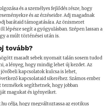
olgozása és a személyes fejlődés része, hogy
 eseményekre és az érzéseidre. Adj magadnak
odj barátaid támogatására. Az önismeret
ről lépésre segít a gyógyulásban. Szépen lassan a
gy a múlt történései után is.
pj tovább?
mögött maradt sebek nyomait talán sosem tudod
eni, a lényeg, hogy mindig lehet új kezdet. Az
övőbeli kapcsolatok kulcsa is lehet,
következő kapcsolataid sikeréhez. Számos ember
tt termékek segíthetnek, hogy jobban
ját magukat és igényeiket.
hu célja, hogy megváltoztassa az erotikus